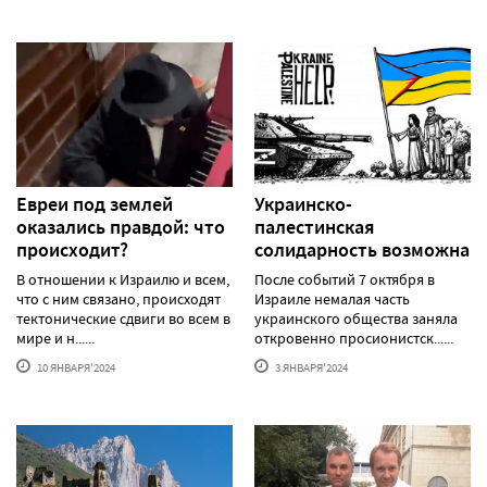
Евреи под землей
Украинско-
оказались правдой: что
палестинская
происходит?
солидарность возможна
В отношении к Израилю и всем,
После событий 7 октября в
что с ним связано, происходят
Израиле немалая часть
тектонические сдвиги во всем в
украинского общества заняла
мире и н......
откровенно просионистск......
10 ЯНВАРЯ'2024
3 ЯНВАРЯ'2024