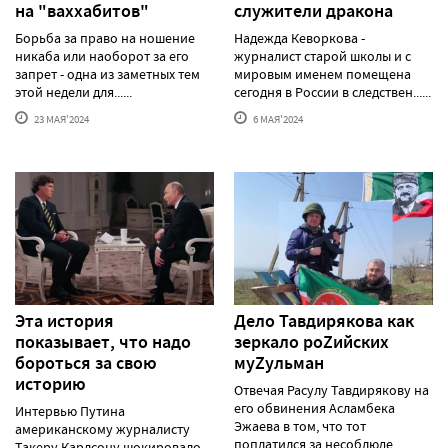
на "ваххабитов"
служители дракона
Борьба за право на ношение
Надежда Кеворкова -
никаба или наоборот за его
журналист старой школы и с
запрет - одна из заметных тем
мировым именем помещена
этой недели для......
сегодня в России в следствен......
23 МАЯ'2024
6 МАЯ'2024
Эта история
Дело Тавдирякова как
показывает, что надо
зеркало роZийских
бороться за свою
муZульман
историю
Отвечая Расулу Тавдирякову на
его обвинения Асламбека
Интервью Путина
Эжаева в том, что тот
американскому журналисту
поплатился за несоблюде......
Такеру Карлсону шокировало