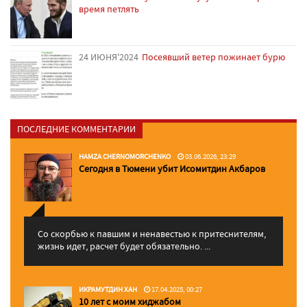
время петлять
24 ИЮНЯ'2024
Посеявший ветер пожинает бурю
ПОСЛЕДНИЕ КОММЕНТАРИИ
HAMZA CHERNOMORCHENKO
03.06.2026, 23:29
Сегодня в Тюмени убит Исомитдин Акбаров
Со скорбью к павшим и ненавестью к притеснителям,
жизнь идет, расчет будет обязательно. ...
ИКРАМУТДИН ХАН
17.04.2025, 00:27
10 лет с моим хиджабом