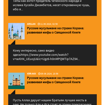
Типы как ентот предатель чеченского народа и
ислама Хусейн Джамбетов, несет откровенную чушь,
ибо я...
ARSLAN
11.06.2024, 02:50
Русские мусульмане на страже Корана:
pазвеивая мифы о Священной Книге
Кому интересно, само видео
здесьhttps://www.youtube.com/watch?
v=wAhN_UEuojU&lc=Ugz6-h0nMPQWTip7AZ94...
KRR AKK
09.06.2024, 18:56
Русские мусульмане на страже Корана:
pазвеивая мифы о Священной Книге
Пусть Аллах дарует нашим братьям лучшее месть в
раю. Не только Али и Иса стоят за этими прекрасными