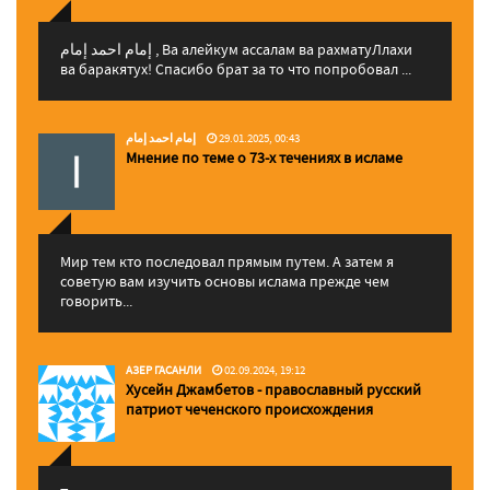
إمام احمد إمام , Ва алейкум ассалам ва рахматуЛлахи
ва баракятух! Спасибо брат за то что попробовал ...
إمام احمد إمام
29.01.2025, 00:43
Мнение по теме о 73-х течениях в исламе
Мир тем кто последовал прямым путем. А затем я
советую вам изучить основы ислама прежде чем
говорить...
АЗЕР ГАСАНЛИ
02.09.2024, 19:12
Хусейн Джамбетов - православный русский
патриот чеченского происхождения