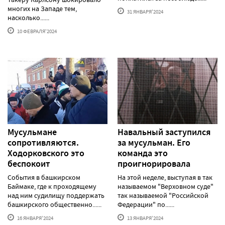
многих на Западе тем,
31 ЯНВАРЯ'2024
насколько......
10 ФЕВРАЛЯ'2024
Мусульмане
Навальный заступился
сопротивляются.
за мусульман. Его
Ходорковского это
команда это
беспокоит
проигнорировала
События в башкирском
На этой неделе, выступая в так
Баймаке, где к проходящему
называемом "Верховном суде"
над ним судилищу поддержать
так называемой "Российской
башкирского общественно......
Федерации" по......
16 ЯНВАРЯ'2024
13 ЯНВАРЯ'2024