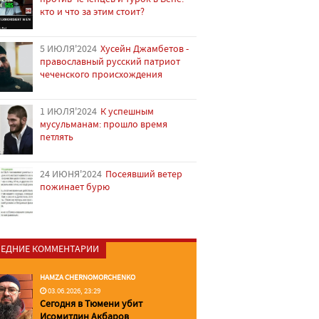
кто и что за этим стоит?
5 ИЮЛЯ'2024
Хусейн Джамбетов -
православный русский патриот
чеченского происхождения
1 ИЮЛЯ'2024
К успешным
мусульманам: прошло время
петлять
24 ИЮНЯ'2024
Посеявший ветер
пожинает бурю
ЕДНИЕ КОММЕНТАРИИ
HAMZA CHERNOMORCHENKO
03.06.2026, 23:29
Сегодня в Тюмени убит
Исомитдин Акбаров