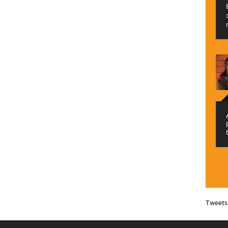
م
Tweets