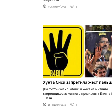
4 ОКТЯБРЯ'2018
1
Хунта Сиси запретила жест паль
(На фото - знак "Рабия" и жест на митинге
сторонников законного президента Египта 
Назн......
15 ЯНВАРЯ'2016
4