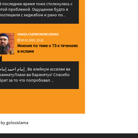
В последнее время тоже столкнулась с
этой проблемой. Ощущение будто я
поспешила с хиджабом и рано по...
HAMZA CHERNOMORCHENKO
30.01.2025, 15:22
Мнение по теме о 73-х течениях
в исламе
إمام احمد إما , Ва алейкум ассалам ва
рахматуЛлахи ва баракятух! Спасибо
брат за то что попробовал ...
 by golosislama