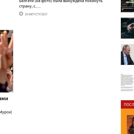
Белгати (на фото) была вынуждена покинуть
страну, с......
16 АВГУСТА'2017
цами
ПОСЛ
Мурси)