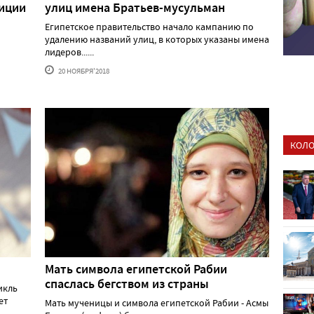
иции
улиц имена Братьев-мусульман
Египетское правительство начало кампанию по
удалению названий улиц, в которых указаны имена
лидеров......
20 НОЯБРЯ'2018
КОЛО
Мать символа египетской Рабии
спаслась бегством из страны
икль
ет
Мать мученицы и символа египетской Рабии - Асмы