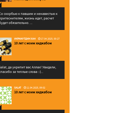
Со скорбью к павшим и ненавестью к
притеснителям, жизнь идет, расчет
будет обязательно. ...
ИКРАМУТДИН ХАН
17.04.2025, 00:27
10 лет с моим хиджабом
Salat, да укрепит вас Аллаx! Увидели,
спасибо за теплые слова :-)...
SALAT
11.04.2025, 09:02
10 лет с моим хиджабом