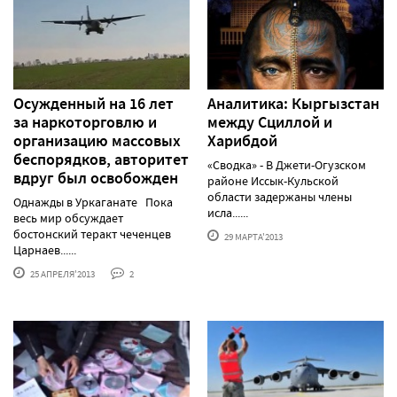
Осужденный на 16 лет
Аналитика: Кыргызстан
за наркоторговлю и
между Сциллой и
организацию массовых
Харибдой
беспорядков, авторитет
«Сводка» - В Джети-Огузском
вдруг был освобожден
районе Иссык-Кульской
области задержаны члены
Однажды в Уркаганате Пока
исла......
весь мир обсуждает
бостонский теракт чеченцев
29 МАРТА'2013
Царнаев......
25 АПРЕЛЯ'2013
2