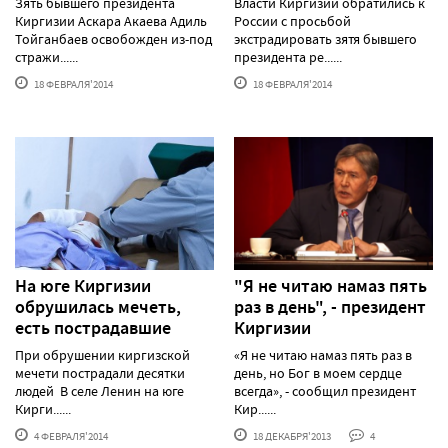
Зять бывшего президента
Власти Киргизии обратились к
Киргизии Аскара Акаева Адиль
России с просьбой
Тойганбаев освобожден из-под
экстрадировать зятя бывшего
стражи......
президента ре......
18 ФЕВРАЛЯ'2014
18 ФЕВРАЛЯ'2014
На юге Киргизии
"Я не читаю намаз пять
обрушилась мечеть,
раз в день", - президент
есть пострадавшие
Киргизии
При обрушении киргизской
«Я не читаю намаз пять раз в
мечети пострадали десятки
день, но Бог в моем сердце
людей В селе Ленин на юге
всегда», - сообщил президент
Кирги......
Кир......
4 ФЕВРАЛЯ'2014
18 ДЕКАБРЯ'2013
4