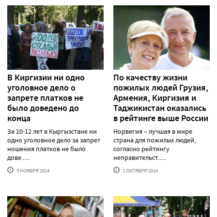
В Киргизии ни одно
По качеству жизни
уголовное дело о
пожилых людей Грузия,
запрете платков не
Армения, Киргизия и
было доведено до
Таджикистан оказались
конца
в рейтинге выше России
За 10-12 лет в Кыргызстане ни
Норвегия – лучшая в мире
одно уголовное дело за запрет
страна для пожилых людей,
ношения платков не было
согласно рейтингу
дове......
неправительст......
5 НОЯБРЯ'2014
1 ОКТЯБРЯ'2014