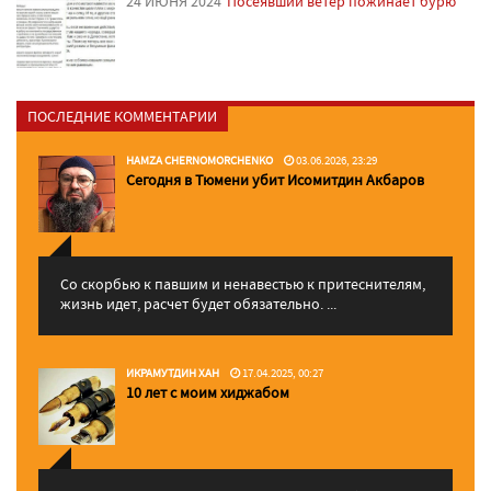
24 ИЮНЯ'2024
Посеявший ветер пожинает бурю
ПОСЛЕДНИЕ КОММЕНТАРИИ
HAMZA CHERNOMORCHENKO
03.06.2026, 23:29
Сегодня в Тюмени убит Исомитдин Акбаров
Со скорбью к павшим и ненавестью к притеснителям,
жизнь идет, расчет будет обязательно. ...
ИКРАМУТДИН ХАН
17.04.2025, 00:27
10 лет с моим хиджабом