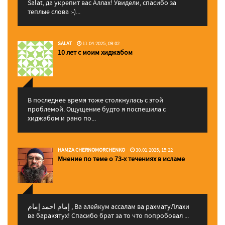
Salat, да укрепит вас Аллаx! Увидели, спасибо за
теплые слова :-)...
SALAT
11.04.2025, 09:02
10 лет с моим хиджабом
В последнее время тоже столкнулась с этой
проблемой. Ощущение будто я поспешила с
хиджабом и рано по...
HAMZA CHERNOMORCHENKO
30.01.2025, 15:22
Мнение по теме о 73-х течениях в исламе
إمام احمد إمام , Ва алейкум ассалам ва рахматуЛлахи
ва баракятух! Спасибо брат за то что попробовал ...