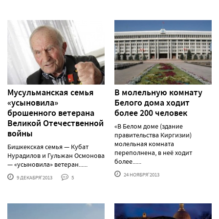
Мусульманская семья
В молельную комнату
«усыновила»
Белого дома ходит
брошенного ветерана
более 200 человек
Великой Отечественной
«В Белом доме (здание
войны
правительства Киргизии)
молельная комната
Бишкекская семья — Кубат
переполнена, в неё ходит
Нурадилов и Гульжан Осмонова
более......
— «усыновила» ветеран......
24 НОЯБРЯ'2013
9 ДЕКАБРЯ'2013
5