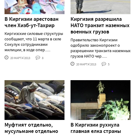
В Киргизии арестован
Киргизия разрешила
член Хизб-ут-Тахрир
НАТО транзит наземных
военных грузов
Киргизские силовые структуры
сообщают, что 11 марта в селе
Правительство Киргизии
Сокулук сотрудниками
одобрило законопроект о
милиции, в ходе опер......
разрешении транзита наземных
грузов НАТО чер......
20 МАРТА'2013
8
20 МАРТА'2013
5
Муфтият отдельно,
В Киргизии рухнула
мусульмане отдельно
главная елка страны