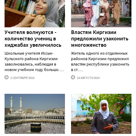
Учителя волнуются -
Властям Киргизии
количество учениц в
предложили узаконить
хиджабах увеличилось
многоженство
Школьные учителя Иссык-
Житель одного из отдаленных
Кульского района Киргизии
районов Киргизии предложил
заволновались, наблюдая в
властям республики узаконить
новом учебном году большо......
в ст......
2 СЕНТЯБРЯ'2014
14 АВГУСТА'2014