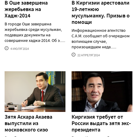
В Оше завершена
В Киргизии арестовали
жеребьевка на
19-летнюю
Хадж-2014
мусульманку. Призыв о
помощи
В городе Оше завершена
жеребьевка среди мусульман,
Информационное агентство
подавших документы на
C.A.M. сообщает об очередном
совершение хаджа-2014. Об э......
вопиющем случае,
произошедшем неда......
4 ИЮЛЯ'2014
22 АПРЕЛЯ'2014
Зятя Аскара Акаева
Киргизия требует от
выпустили из
России выдать зятя экс-
московского сизо
президента