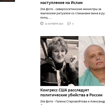
наступление на Ислам
Ресурс
(На фото - североосетинские министры за
языческим ритуалом со стаканами вина в ру
конц......
31 ОКТЯБРЯ'2016
5
Конгресс США расследует
политические убийства в России
(На фото - Галина Старовойтова и Александ