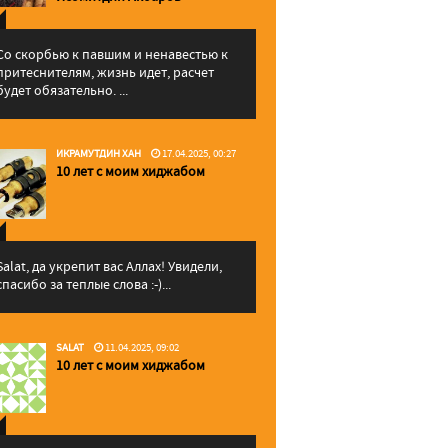
Со скорбью к павшим и ненавестью к
притеснителям, жизнь идет, расчет
будет обязательно. ...
ИКРАМУТДИН ХАН
17.04.2025, 00:27
10 лет с моим хиджабом
Salat, да укрепит вас Аллаx! Увидели,
спасибо за теплые слова :-)...
SALAT
11.04.2025, 09:02
10 лет с моим хиджабом