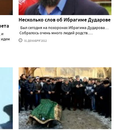
Несколько слов об Ибрагиме Дударове
чета
Был сегодня на похоронах Ибрагима Дударова…
Собралось очень много людей родств......
 и
ы идем
31 ДЕКАБРЯ'2012