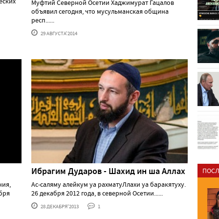
еских
Муфтий Северной Осетии Хаджимурат Гацалов
объявил сегодня, что мусульманская община
респ......
29 АВГУСТА'2014
Ибрагим Дударов - Шахид ин ша Аллах
ПОСЛ
ния,
Ас-саляму алейкум уа рахматуЛлахи уа баракятуху.
бря
26 декабря 2012 года, в северной Осетии......
28 ДЕКАБРЯ'2013
1