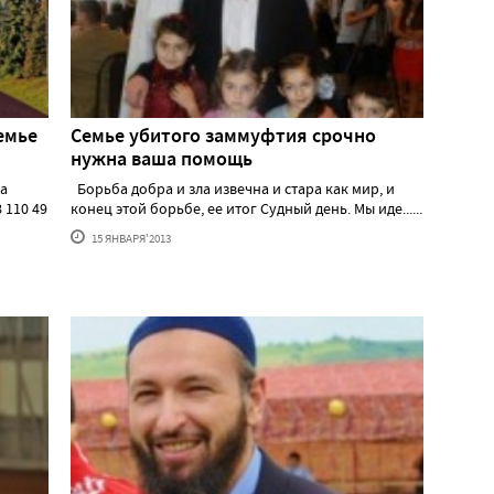
емье
Cемье убитого заммуфтия срочно
нужна ваша помощь
ва
Борьба добра и зла извечна и стара как мир, и
 110 49
конец этой борьбе, ее итог Судный день. Мы иде......
15 ЯНВАРЯ'2013