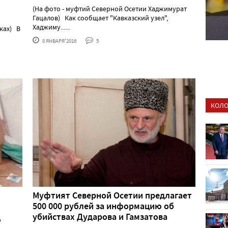
(На фото - муфтий Северной Осетии Хаджимурат
Гацалов) Как сообщает "Кавказский узел",
Хаджиму......
ках) В
8 ЯНВАРЯ'2016
5
КОЛО
Муфтият Северной Осетии предлагает
500 000 рублей за информацию об
убийствах Дударова и Гамзатова
р