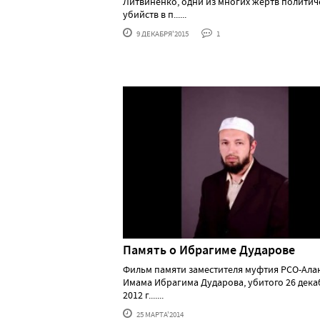
Литвиненко, одни из многих жертв политич
убийств в п......
9 ДЕКАБРЯ'2015
1
Память о Ибрагиме Дударове
Фильм памяти заместителя муфтия РСО-Ала
Имама Ибрагима Дударова, убитого 26 дека
2012 г.......
25 МАРТА'2014