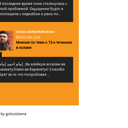
В последнее время тоже столкнулась с
этой проблемой. Ощущение будто я
поспешила с хиджабом и рано по...
HAMZA CHERNOMORCHENKO
30.01.2025, 15:22
Мнение по теме о 73-х течениях
в исламе
إمام احمد إما , Ва алейкум ассалам ва
рахматуЛлахи ва баракятух! Спасибо
брат за то что попробовал ...
 by golosislama