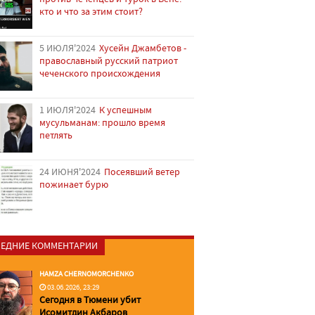
кто и что за этим стоит?
5 ИЮЛЯ'2024
Хусейн Джамбетов -
православный русский патриот
чеченского происхождения
1 ИЮЛЯ'2024
К успешным
мусульманам: прошло время
петлять
24 ИЮНЯ'2024
Посеявший ветер
пожинает бурю
ЕДНИЕ КОММЕНТАРИИ
HAMZA CHERNOMORCHENKO
03.06.2026, 23:29
Сегодня в Тюмени убит
Исомитдин Акбаров