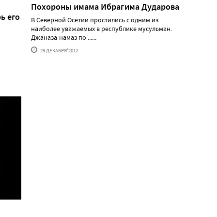
Похороны имама Ибрагима Дударова
ь его
В Северной Осетии простились с одним из
наиболее уважаемых в республике мусульман.
Джаназа-намаз по ......
29 ДЕКАБРЯ'2012