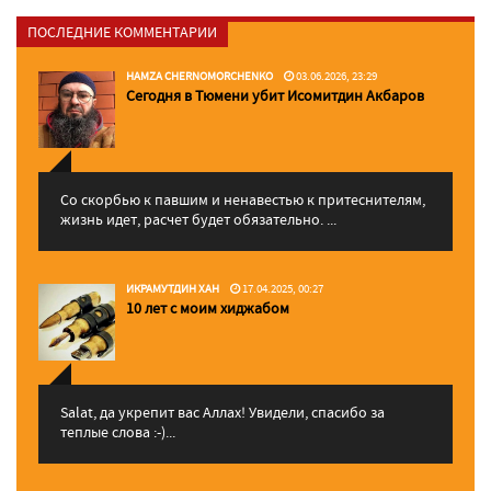
ПОСЛЕДНИЕ КОММЕНТАРИИ
HAMZA CHERNOMORCHENKO
03.06.2026, 23:29
Сегодня в Тюмени убит Исомитдин Акбаров
Со скорбью к павшим и ненавестью к притеснителям,
жизнь идет, расчет будет обязательно. ...
ИКРАМУТДИН ХАН
17.04.2025, 00:27
10 лет с моим хиджабом
Salat, да укрепит вас Аллаx! Увидели, спасибо за
теплые слова :-)...