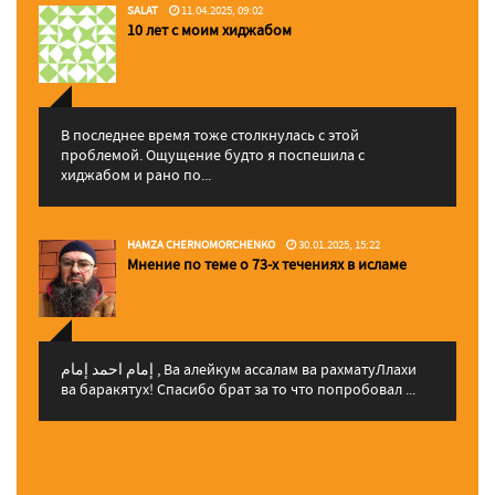
SALAT
11.04.2025, 09:02
10 лет с моим хиджабом
В последнее время тоже столкнулась с этой
проблемой. Ощущение будто я поспешила с
хиджабом и рано по...
HAMZA CHERNOMORCHENKO
30.01.2025, 15:22
Мнение по теме о 73-х течениях в исламе
إمام احمد إمام , Ва алейкум ассалам ва рахматуЛлахи
ва баракятух! Спасибо брат за то что попробовал ...