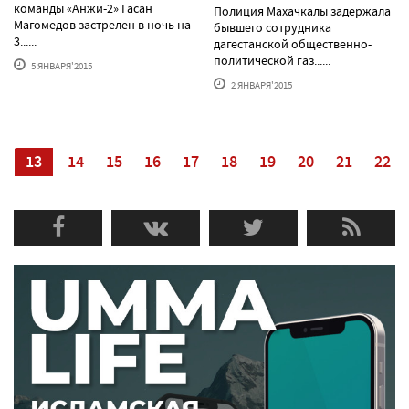
команды «Анжи-2» Гасан
Полиция Махачкалы задержала
Магомедов застрелен в ночь на
бывшего сотрудника
3......
дагестанской общественно-
политической газ......
5 ЯНВАРЯ'2015
2 ЯНВАРЯ'2015
2
13
14
15
16
17
18
19
20
21
22