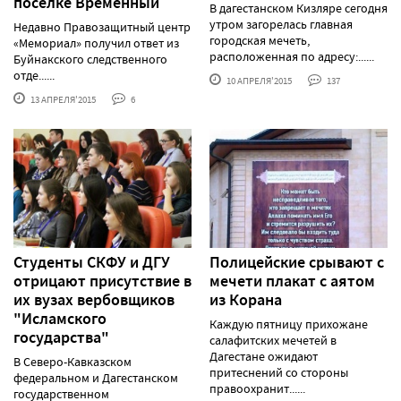
поселке Временный
В дагестанском Кизляре сегодня
утром загорелась главная
Недавно Правозащитный центр
городская мечеть,
«Мемориал» получил ответ из
расположенная по адресу:......
Буйнакского следственного
отде......
10 АПРЕЛЯ'2015
137
13 АПРЕЛЯ'2015
6
Студенты СКФУ и ДГУ
Полицейские срывают с
отрицают присутствие в
мечети плакат с аятом
их вузах вербовщиков
из Корана
"Исламского
Каждую пятницу прихожане
государства"
салафитских мечетей в
Дагестане ожидают
В Северо-Кавказском
притеснений со стороны
федеральном и Дагестанском
правоохранит......
государственном