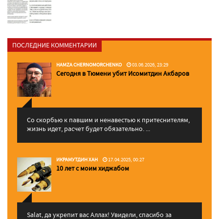
ПОСЛЕДНИЕ КОММЕНТАРИИ
HAMZA CHERNOMORCHENKO
03.06.2026, 23:29
Сегодня в Тюмени убит Исомитдин Акбаров
Со скорбью к павшим и ненавестью к притеснителям,
жизнь идет, расчет будет обязательно. ...
ИКРАМУТДИН ХАН
17.04.2025, 00:27
10 лет с моим хиджабом
Salat, да укрепит вас Аллаx! Увидели, спасибо за