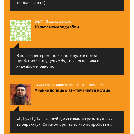
теплые слова :-)...
SALAT
11.04.2025, 09:02
10 лет с моим хиджабом
В последнее время тоже столкнулась с этой
проблемой. Ощущение будто я поспешила с
хиджабом и рано по...
HAMZA CHERNOMORCHENKO
30.01.2025, 15:22
Мнение по теме о 73-х течениях в исламе
إمام احمد إمام , Ва алейкум ассалам ва рахматуЛлахи
ва баракятух! Спасибо брат за то что попробовал ...