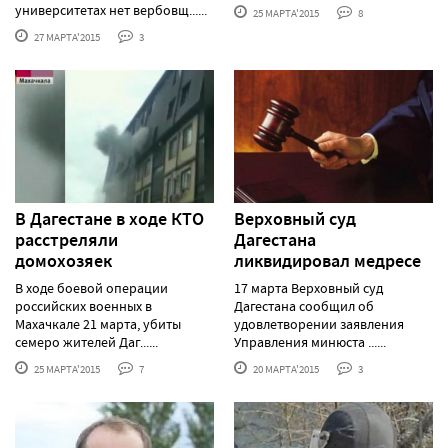
университетах нет вербовщ......
25 МАРТА'2015
8
27 МАРТА'2015
3
В Дагестане в ходе КТО
Верховный суд
расстреляли
Дагестана
домохозяек
ликвидировал медресе
В ходе боевой операции
17 марта Верховный суд
российских военных в
Дагестана сообщил об
Махачкале 21 марта, убиты
удовлетворении заявления
семеро жителей Даг......
Управления минюста ......
25 МАРТА'2015
7
20 МАРТА'2015
3