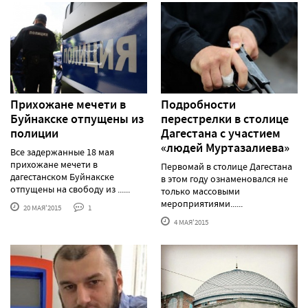
Прихожане мечети в
Подробности
Буйнакске отпущены из
перестрелки в столице
полиции
Дагестана с участием
«людей Муртазалиева»
Все задержанные 18 мая
прихожане мечети в
Первомай в столице Дагестана
дагестанском Буйнакске
в этом году ознаменовался не
отпущены на свободу из ......
только массовыми
мероприятиями......
20 МАЯ'2015
1
4 МАЯ'2015