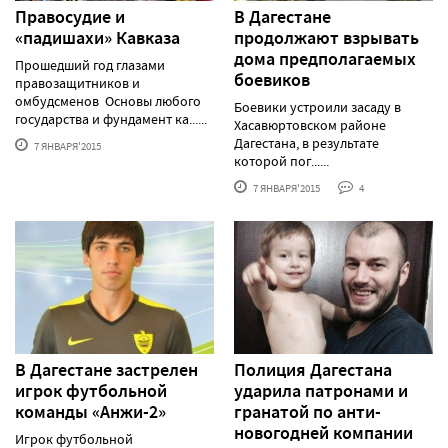
Правосудие и
В Дагестане
«падишахи» Кавказа
продолжают взрывать
дома предполагаемых
Прошедший год глазами
боевиков
правозащитников и
омбудсменов Основы любого
Боевики устроили засаду в
государства и фундамент ка......
Хасавюртовском районе
Дагестана, в результате
7 ЯНВАРЯ'2015
которой пог......
7 ЯНВАРЯ'2015
4
В Дагестане застрелен
Полиция Дагестана
игрок футбольной
ударила патронами и
команды «Анжи-2»
гранатой по анти-
новогодней компании
Игрок футбольной