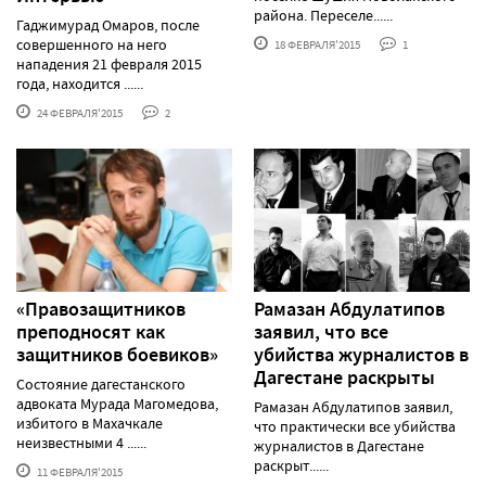
района. Переселе......
Гаджимурад Омаров, после
совершенного на него
18 ФЕВРАЛЯ'2015
1
нападения 21 февраля 2015
года, находится ......
24 ФЕВРАЛЯ'2015
2
«Правозащитников
Рамазан Абдулатипов
преподносят как
заявил, что все
защитников боевиков»
убийства журналистов в
Дагестане раскрыты
Состояние дагестанского
адвоката Мурада Магомедова,
Рамазан Абдулатипов заявил,
избитого в Махачкале
что практически все убийства
неизвестными 4 ......
журналистов в Дагестане
раскрыт......
11 ФЕВРАЛЯ'2015