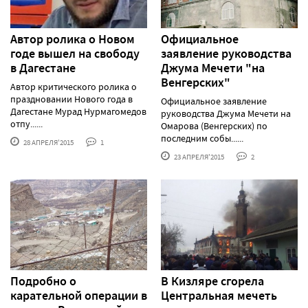
Автор ролика о Новом
Официальное
годе вышел на свободу
заявление руководства
в Дагестане
Джума Мечети "на
Венгерских"
Автор критического ролика о
праздновании Нового года в
Официальное заявление
Дагестане Мурад Нурмагомедов
руководства Джума Мечети на
отпу......
Омарова (Венгерских) по
последним собы......
28 АПРЕЛЯ'2015
1
23 АПРЕЛЯ'2015
2
Подробно о
В Кизляре сгорела
карательной операции в
Центральная мечеть