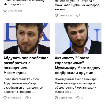
мечети по улице Котрова в
Магомедова п......
Махачкале Курбан Аскандаров,
заявил......
2 ИЮНЯ'2015
29 МАЯ'2015
2
Абдулатипов пообещал
Активисту "Союза
разобраться с
справедливых"
похищением
Мухаммаду Магомедову
Магомедова
подбросили оружие
Глава Дагестана Рамазан
Похищенный вчера в центре
Абдулатипов пообещал
Махачкалы один из лидеров
разобраться с похищением
общественной организации
одного из лидеров ......
«Союз спра......
27 МАЯ'2015
2
24 МАЯ'2015
5