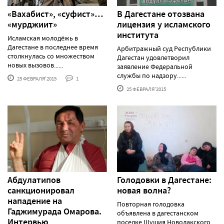
«Вахабист», «суфист»…
В Дагестане отозвана
«мурджиит»
лицензия у исламского
института
Исламская молодёжь в
Дагестане в последнее время
Арбитражный суд Республики
столкнулась со множеством
Дагестан удовлетворил
новых вызовов......
заявление Федеральной
службы по надзору......
25 ФЕВРАЛЯ'2015
1
25 ФЕВРАЛЯ'2015
Абдулатипов
Голодовки в Дагестане:
санкционировал
новая волна?
нападение на
Повторная голодовка
Гаджимурада Омарова.
объявлена в дагестанском
Интервью
поселке Шушия Новолакского