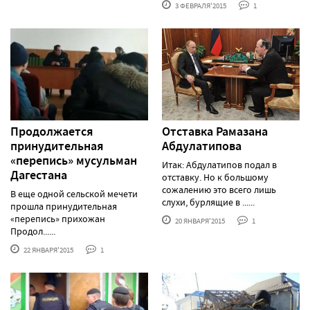
3 ФЕВРАЛЯ'2015
1
Продолжается
Отставка Рамазана
принудительная
Абдулатипова
«перепись» мусульман
Итак: Абдулатипов подал в
Дагестана
отставку. Но к большому
сожалению это всего лишь
В еще одной сельской мечети
слухи, бурлящие в ......
прошла принудительная
«перепись» прихожан
20 ЯНВАРЯ'2015
1
Продол......
22 ЯНВАРЯ'2015
1