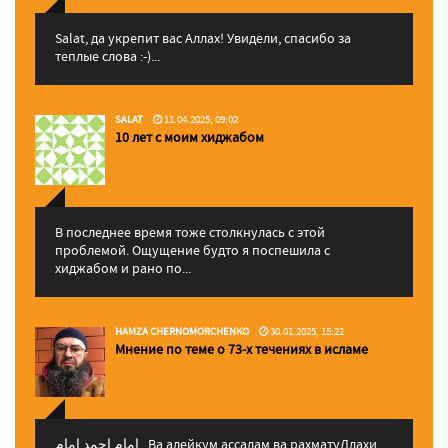
Salat, да укрепит вас Аллаx! Увидели, спасибо за
теплые слова :-)...
SALAT
11.04.2025, 09:02
10 лет с моим хиджабом
В последнее время тоже столкнулась с этой
проблемой. Ощущение будто я поспешила с
хиджабом и рано по...
HAMZA CHERNOMORCHENKO
30.01.2025, 15:22
Мнение по теме о 73-х течениях в исламе
إمام احمد إمام , Ва алейкум ассалам ва рахматуЛлахи