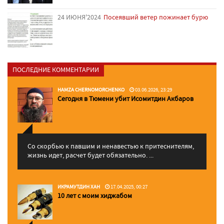
24 ИЮНЯ'2024
Посеявший ветер пожинает бурю
ПОСЛЕДНИЕ КОММЕНТАРИИ
HAMZA CHERNOMORCHENKO
03.06.2026, 23:29
Сегодня в Тюмени убит Исомитдин Акбаров
Со скорбью к павшим и ненавестью к притеснителям,
жизнь идет, расчет будет обязательно. ...
ИКРАМУТДИН ХАН
17.04.2025, 00:27
10 лет с моим хиджабом