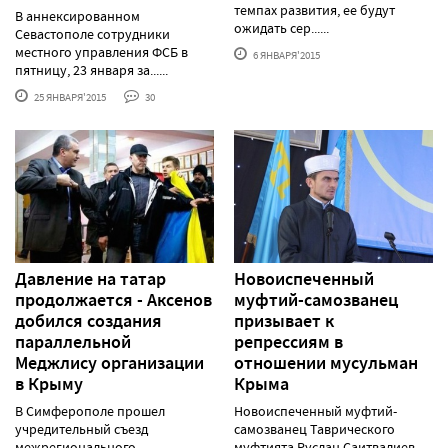
темпах развития, ее будут
В аннексированном
ожидать сер......
Севастополе сотрудники
местного управления ФСБ в
6 ЯНВАРЯ'2015
пятницу, 23 января за......
25 ЯНВАРЯ'2015
30
Давление на татар
Новоиспеченный
продолжается - Аксенов
муфтий-самозванец
добился создания
призывает к
параллельной
репрессиям в
Меджлису организации
отношении мусульман
в Крыму
Крыма
В Симферополе прошел
Новоиспеченный муфтий-
учредительный съезд
самозванец Таврического
межрегионального
муфтията Руслан Саитвалиев