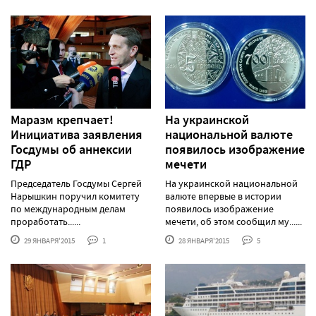
Маразм крепчает!
На украинской
Инициатива заявления
национальной валюте
Госдумы об аннексии
появилось изображение
ГДР
мечети
Председатель Госдумы Сергей
На украинской национальной
Нарышкин поручил комитету
валюте впервые в истории
по международным делам
появилось изображение
проработать......
мечети, об этом сообщил му......
29 ЯНВАРЯ'2015
1
28 ЯНВАРЯ'2015
5