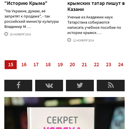
"Историю Крыма"
крымских татар пишут в
Казани
"На Украине, думаю, её
запретят к продаже", - так
Ученые из Академии наук
российский министр культуры
Татарстана собираются
Владимир М......
написать учебное пособие по
истории крымск......
20 НОЯБРЯ'2014
12 НОЯБРЯ'2014
4
15
16
17
18
19
20
21
22
23
24