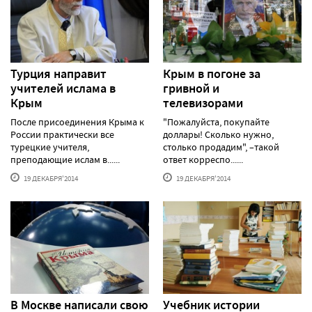
Турция направит
Крым в погоне за
учителей ислама в
гривной и
Крым
телевизорами
После присоединения Крыма к
"Пожалуйста, покупайте
России практически все
доллары! Сколько нужно,
турецкие учителя,
столько продадим", –такой
преподающие ислам в......
ответ корреспо......
19 ДЕКАБРЯ'2014
19 ДЕКАБРЯ'2014
В Москве написали свою
Учебник истории