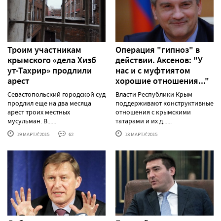
Троим участникам
Операция "гипноз" в
крымского «дела Хизб
действии. Аксенов: "У
ут-Тахрир» продлили
нас и с муфтиятом
арест
хорошие отношения..."
Севастопольский городской суд
Власти Республики Крым
продлил еще на два месяца
поддерживают конструктивные
арест троих местных
отношения с крымскими
мусульман. В......
татарами и их д......
19 МАРТА'2015
62
13 МАРТА'2015