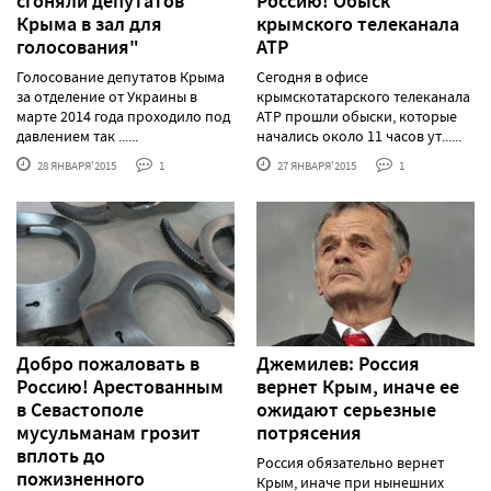
сгоняли депутатов
Россию! Обыск
Крыма в зал для
крымского телеканала
голосования"
АТР
Голосование депутатов Крыма
Сегодня в офисе
за отделение от Украины в
крымскотатарского телеканала
марте 2014 года проходило под
АТР прошли обыски, которые
давлением так ......
начались около 11 часов ут......
28 ЯНВАРЯ'2015
1
27 ЯНВАРЯ'2015
1
Добро пожаловать в
Джемилев: Россия
Россию! Арестованным
вернет Крым, иначе ее
в Севастополе
ожидают серьезные
мусульманам грозит
потрясения
вплоть до
Россия обязательно вернет
пожизненного
Крым, иначе при нынешних