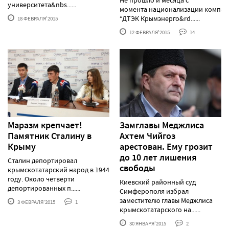
университета&nbs......
момента национализации компа
“ДТЭК Крымэнерго&rd......
18 ФЕВРАЛЯ'2015
12 ФЕВРАЛЯ'2015
14
Маразм крепчает!
Замглавы Меджлиса
Памятник Сталину в
Ахтем Чийгоз
Крыму
арестован. Ему грозит
до 10 лет лишения
Сталин депортировал
свободы
крымскотатарский народ в 1944
году. Около четверти
Киевский районный суд
депортированных п......
Симферополя избрал
заместителю главы Меджлиса
3 ФЕВРАЛЯ'2015
1
крымскотатарского на......
30 ЯНВАРЯ'2015
2