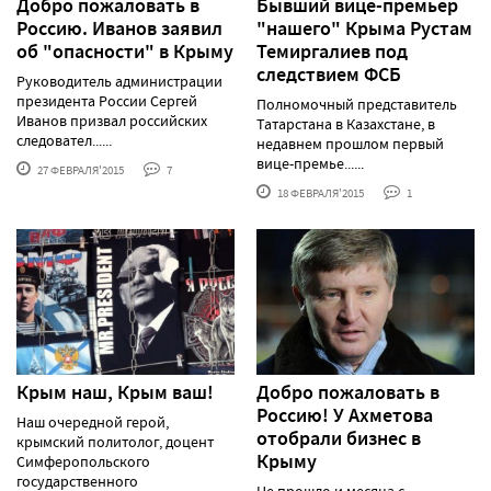
Добро пожаловать в
Бывший вице-премьер
Россию. Иванов заявил
"нашего" Крыма Рустам
об "опасности" в Крыму
Темиргалиев под
следствием ФСБ
Руководитель администрации
президента России Сергей
Полномочный представитель
Иванов призвал российских
Татарстана в Казахстане, в
следовател......
недавнем прошлом первый
вице-премье......
27 ФЕВРАЛЯ'2015
7
18 ФЕВРАЛЯ'2015
1
Крым наш, Крым ваш!
Добро пожаловать в
Россию! У Ахметова
Наш очередной герой,
отобрали бизнес в
крымский политолог, доцент
Крыму
Симферопольского
государственного
Не прошло и месяца с