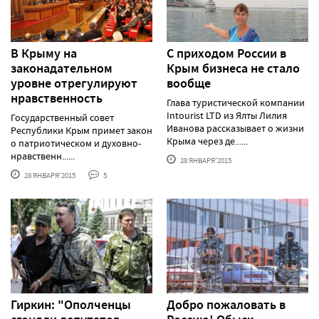
В Крыму на
С приходом России в
законадательном
Крым бизнеса не стало
уровне отрегулируют
вообще
нравственность
Глава туристической компании
Intourist LTD из Ялты Лилия
Государственный совет
Иванова рассказывает о жизни
Республики Крым примет закон
Крыма через де......
о патриотическом и духовно-
нравственн......
28 ЯНВАРЯ'2015
28 ЯНВАРЯ'2015
5
Гиркин: "Ополченцы
Добро пожаловать в