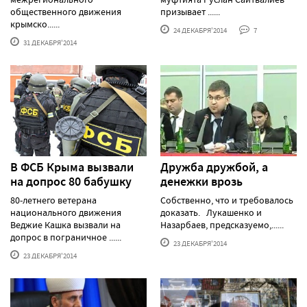
общественного движения
призывает ......
крымско......
24 ДЕКАБРЯ'2014
7
31 ДЕКАБРЯ'2014
В ФСБ Крыма вызвали
Дружба дружбой, а
на допрос 80 бабушку
денежки врозь
80-летнего ветерана
Собственно, что и требовалось
национального движения
доказать. Лукашенко и
Веджие Кашка вызвали на
Назарбаев, предсказуемо,......
допрос в пограничное ......
23 ДЕКАБРЯ'2014
23 ДЕКАБРЯ'2014