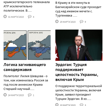
крымскотатарского телеканала
В Крыму в эти минуты в
АТР исключительно
Бахчисарайском суде проходит
политическое. В......
суд над имамом мечети с.
Тургеневка ......
31 МАРТА'2015
4
25 МАРТА'2015
9
Логика загнивающего
Эрдоган: Турция
самодержавия
поддерживает
целостность Украины,
Политолог Лилия Шевцова - о
включая Крым
том, как изменилась Россия за
год после аннексии Крыма
О поддержке территориальной
Старший научный......
целостности Украины, включая
Крым, заявил президент
24 МАРТА'2015
1
Турции Эрдоган. В хо......
23 МАРТА'2015
3