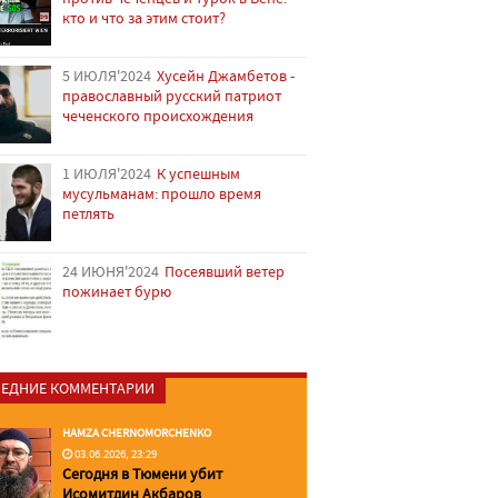
кто и что за этим стоит?
5 ИЮЛЯ'2024
Хусейн Джамбетов -
православный русский патриот
чеченского происхождения
1 ИЮЛЯ'2024
К успешным
мусульманам: прошло время
петлять
24 ИЮНЯ'2024
Посеявший ветер
пожинает бурю
ЕДНИЕ КОММЕНТАРИИ
HAMZA CHERNOMORCHENKO
03.06.2026, 23:29
Сегодня в Тюмени убит
Исомитдин Акбаров