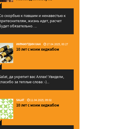
Со скорбью к павшим и ненавестью к
притеснителям, жизнь идет, расчет
будет обязательно. ...
ИКРАМУТДИН ХАН
17.04.2025, 00:27
10 лет с моим хиджабом
Salat, да укрепит вас Аллаx! Увидели,
спасибо за теплые слова :-)...
SALAT
11.04.2025, 09:02
10 лет с моим хиджабом