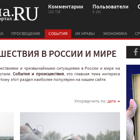
Комментарии
Пользователи
125 728
6 191
КА
ПРОСВЕЩЕНИЕ
СОБЫТИЯ
ИХ НРАВЫ
ЭКОНОМИКА
СР
ШЕСТВИЯ В РОССИИ И МИРЕ
шествиями и чрезвычайными ситуациями в России и мире на
ртале.
События и происшествия
, это главная тема интереса
оэтому этот раздел наиболее популярен на нашем сайте.
Упорядочить по:
дате