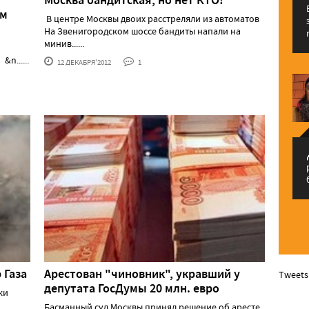
Москва бандитская, но нет КТО!
ем
В центре Москвы двоих расстреляли из автоматов
На Звенигородском шоссе бандиты напали на
минив......
n......
12 ДЕКАБРЯ'2012
1
م
 Газа
Арестован "чиновник", укравший у
Tweets
депутата ГосДумы 20 млн. евро
ки
Басманный суд Москвы принял решение об аресте