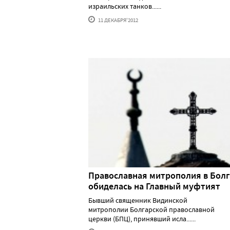
израильских танков......
11 ДЕКАБРЯ'2012
Православная митрополия в Бол
обиделась на Главный муфтият
Бывший священник Видинской
митрополии Болгарской православной
церкви (БПЦ), принявший исла......