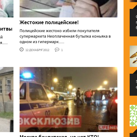
Жестокие полицейские!
литвы
Полицейские жестоко избили покупателя
супермаркета Неоплаченная бутылка коньяка в
ей
одном из гипермарк......
....
12 ДЕКАБРЯ'2012
1