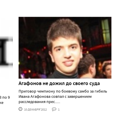
Агафонов не дожил до своего суда
Приговор чемпиону по боевому самбо за гибель
Ивана Агафонова совпал с завершением
3 по 9
расследования прес......
ке
10 ДЕКАБРЯ'2012
1