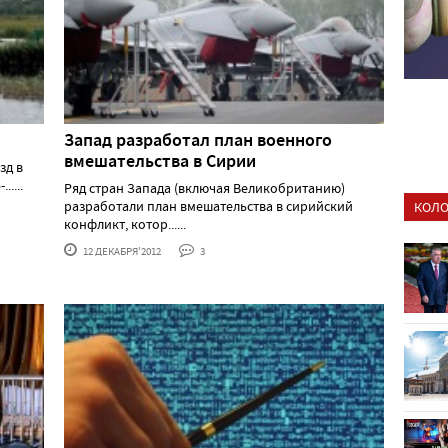
Запад разработал план военного
вмешательства в Сирии
зд в
....
Ряд стран Запада (включая Великобританию)
разработали план вмешательства в сирийский
КОЛО
конфликт, котор......
12 ДЕКАБРЯ'2012
3