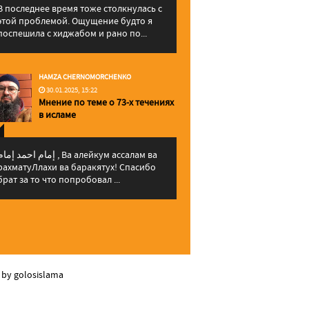
В последнее время тоже столкнулась с
этой проблемой. Ощущение будто я
поспешила с хиджабом и рано по...
HAMZA CHERNOMORCHENKO
30.01.2025, 15:22
Мнение по теме о 73-х течениях
в исламе
إمام احمد إما , Ва алейкум ассалам ва
рахматуЛлахи ва баракятух! Спасибо
брат за то что попробовал ...
 by golosislama