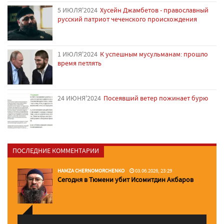
5 ИЮЛЯ'2024
Хусейн Джамбетов - православный
русский патриот чеченского происхождения
1 ИЮЛЯ'2024
К успешным мусульманам: прошло
время петлять
24 ИЮНЯ'2024
Посеявший ветер пожинает бурю
ПОСЛЕДНИЕ КОММЕНТАРИИ
HAMZA CHERNOMORCHENKO
03.06.2026, 23:29
Сегодня в Тюмени убит Исомитдин Акбаров