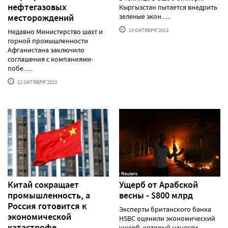
нефтегазовых
Кыргызстан пытается внедрить
месторождений
зеленые экон......
19 ОКТЯБРЯ'2013
Недавно Министерство шахт и
горной промышленности
Афганистана заключило
соглашения с компаниями-
побе......
22 ОКТЯБРЯ'2013
Китай сокращает
Ущерб от Арабской
промышленность, а
весны - $800 млрд
Россия готовится к
Эксперты британского банка
экономической
HSBC оценили экономический
катастрофе
ущерб, который нанесли