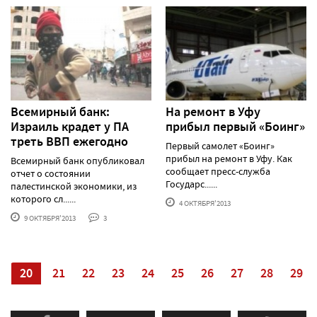
Всемирный банк:
На ремонт в Уфу
Израиль крадет у ПА
прибыл первый «Боинг»
треть ВВП ежегодно
Первый самолет «Боинг»
прибыл на ремонт в Уфу. Как
Всемирный банк опубликовал
сообщает пресс-служба
отчет о состоянии
Государс......
палестинской эконо­мики, из
которого сл......
4 ОКТЯБРЯ'2013
9 ОКТЯБРЯ'2013
3
9
20
21
22
23
24
25
26
27
28
29