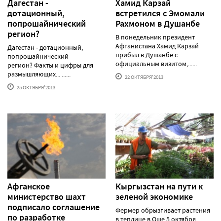
Дагестан -
Хамид Карзай
дотационный,
встретился с Эмомали
попрошайнический
Рахмоном в Душанбе
регион?
В понедельник президент
Афганистана Хамид Карзай
Дагестан - дотационный,
прибыл в Душанбе с
попрошайнический
официальным визитом,......
регион? Факты и цифры для
размышляющих... ......
22 ОКТЯБРЯ'2013
25 ОКТЯБРЯ'2013
Афганское
Кыргызстан на пути к
министерство шахт
зеленой экономике
подписало соглашение
Фермер обрызгивает растения
по разработке
в теплице в Оше 5 октября.