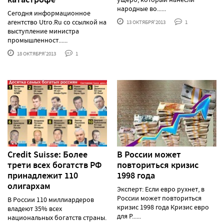
народные во......
Сегодня информационное
агентство Utro.Ru со ссылкой на
13 ОКТЯБРЯ'2013
1
выступление министра
промышленност......
18 ОКТЯБРЯ'2013
1
Credit Suisse: Более
В России может
трети всех богатств РФ
повториться кризис
принадлежит 110
1998 года
олигархам
Эксперт: Если евро рухнет, в
России может повториться
В России 110 миллиардеров
кризис 1998 года Кризис евро
владеют 35% всех
для Р......
национальных богатств страны.