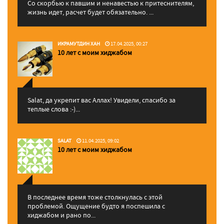
Со скорбью к павшим и ненавестью к притеснителям,
жизнь идет, расчет будет обязательно. ...
ИКРАМУТДИН ХАН
17.04.2025, 00:27
10 лет с моим хиджабом
Salat, да укрепит вас Аллаx! Увидели, спасибо за
теплые слова :-)...
SALAT
11.04.2025, 09:02
10 лет с моим хиджабом
В последнее время тоже столкнулась с этой
проблемой. Ощущение будто я поспешила с
хиджабом и рано по...