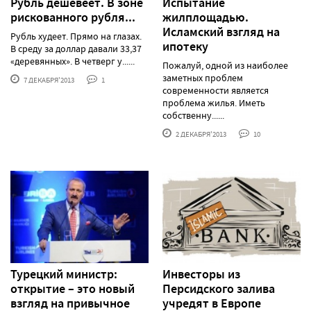
Рубль дешевеет. В зоне
Испытание
рискованного рубля...
жилплощадью.
Исламский взгляд на
Рубль худеет. Прямо на глазах.
ипотеку
В среду за доллар давали 33,37
«деревянных». В четверг у......
Пожалуй, одной из наиболее
заметных проблем
7 ДЕКАБРЯ'2013
1
современности является
проблема жилья. Иметь
собственну......
2 ДЕКАБРЯ'2013
10
Турецкий министр:
Инвесторы из
открытие – это новый
Персидского залива
взгляд на привычное
учредят в Европе