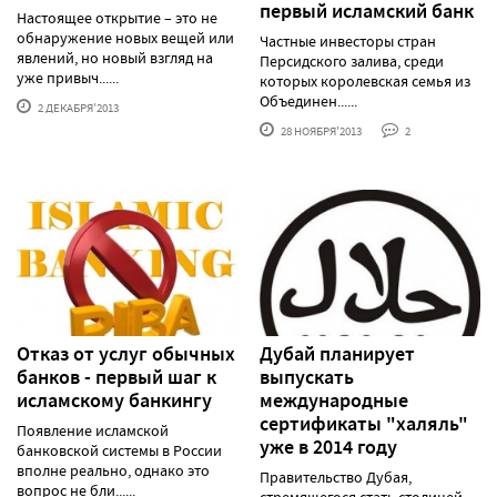
первый исламский банк
Настоящее открытие – это не
обнаружение новых вещей или
Частные инвесторы стран
явлений, но новый взгляд на
Персидского залива, среди
уже привыч......
которых королевская семья из
Объединен......
2 ДЕКАБРЯ'2013
28 НОЯБРЯ'2013
2
Отказ от услуг обычных
Дубай планирует
банков - первый шаг к
выпускать
исламскому банкингу
международные
сертификаты "халяль"
Появление исламской
уже в 2014 году
банковской системы в России
вполне реально, однако это
Правительство Дубая,
вопрос не бли......