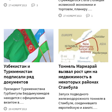
стремящегося стать столицей
исламской экономики и
27 НОЯБРЯ'2013
3
торговли, планиру......
27 НОЯБРЯ'2013
1
Узбекистан и
Тоннель Мармарай
Туркменистан
вызвал рост цен на
подписали ряд
недвижимость в
документов
некоторых районах
Стамбула
Президент Туркменистана
Гурбангулы Бердымухамедов
Запуск подводного
находится с официальным
железнодорожного тоннеля в
визитом в......
Стамбуле, соединившего
европейскую и азиатс......
26 НОЯБРЯ'2013