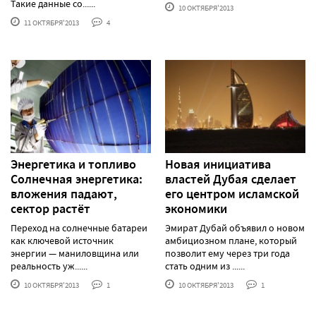
Такие данные со......
10 ОКТЯБРЯ'2013
11 ОКТЯБРЯ'2013
4
Энергетика и топливо
Новая инициатива
Солнечная энергетика:
властей Дубая сделает
вложения падают,
его центром исламской
сектор растёт
экономики
Переход на солнечные батареи
Эмират Дубай объявил о новом
как ключевой источник
амбициозном плане, который
энергии — маниловщина или
позволит ему через три года
реальность уж......
стать одним из ......
10 ОКТЯБРЯ'2013
1
10 ОКТЯБРЯ'2013
1