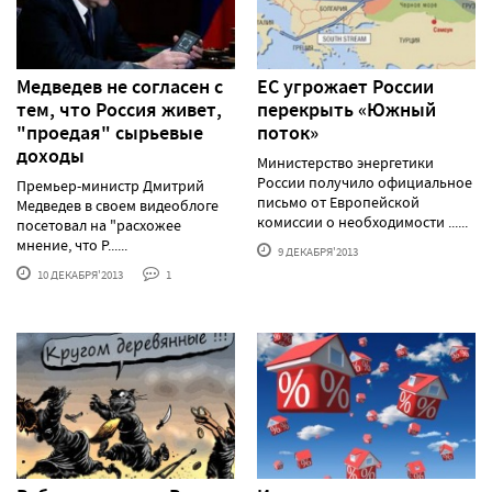
Медведев не согласен с
ЕС угрожает России
тем, что Россия живет,
перекрыть «Южный
"проедая" сырьевые
поток»
доходы
Министерство энергетики
России получило официальное
Премьер-министр Дмитрий
письмо от Европейской
Медведев в своем видеоблоге
комиссии о необходимости ......
посетовал на "расхожее
мнение, что Р......
9 ДЕКАБРЯ'2013
10 ДЕКАБРЯ'2013
1