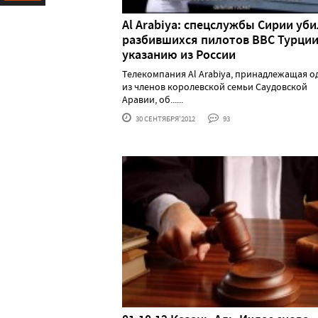
Ресурс
Al Arabiya: спецслужбы Сирии уб
разбившихся пилотов ВВС Турции
указанию из России
Телекомпания Al Arabiya, принадлежащая 
из членов королевской семьи Саудовской
Аравии, об......
30 СЕНТЯБРЯ'2012
93