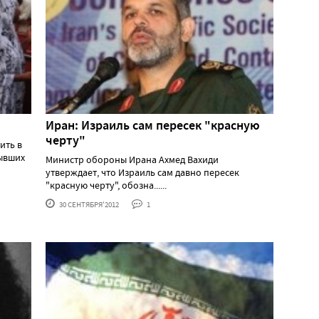
Иран: Израиль сам пересек "красную
черту"
ить в
бывших
Министр обороны Ирана Ахмед Вахиди
утверждает, что Израиль сам давно пересек
"красную черту", обозна......
30 СЕНТЯБРЯ'2012
1