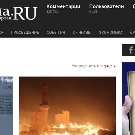
Комментарии
Пользователи
125 728
6 191
КА
ПРОСВЕЩЕНИЕ
СОБЫТИЯ
ИХ НРАВЫ
ЭКОНОМИКА
СР
Упорядочить по:
дате