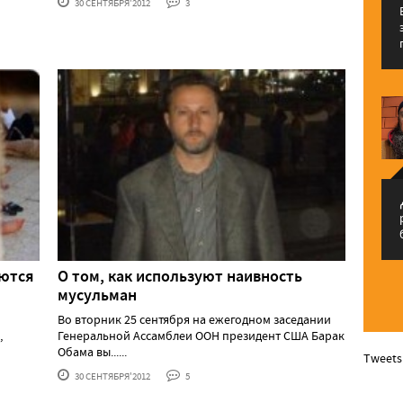
30 СЕНТЯБРЯ'2012
3
إ
аются
О том, как используют наивность
мусульман
Во вторник 25 сентября на ежегодном заседании
,
Генеральной Ассамблеи ООН президент США Барак
Обама вы......
Tweets
30 СЕНТЯБРЯ'2012
5