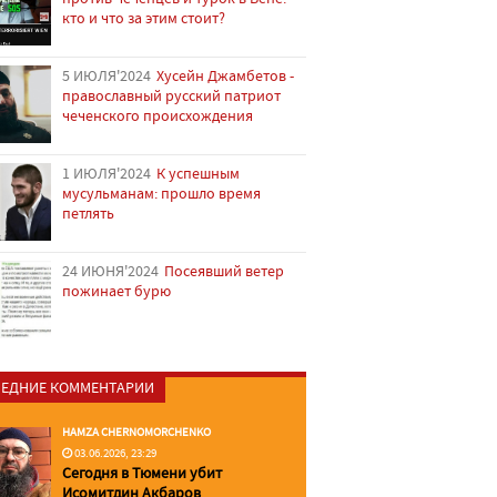
кто и что за этим стоит?
5 ИЮЛЯ'2024
Хусейн Джамбетов -
православный русский патриот
чеченского происхождения
1 ИЮЛЯ'2024
К успешным
мусульманам: прошло время
петлять
24 ИЮНЯ'2024
Посеявший ветер
пожинает бурю
ЕДНИЕ КОММЕНТАРИИ
HAMZA CHERNOMORCHENKO
03.06.2026, 23:29
Сегодня в Тюмени убит
Исомитдин Акбаров