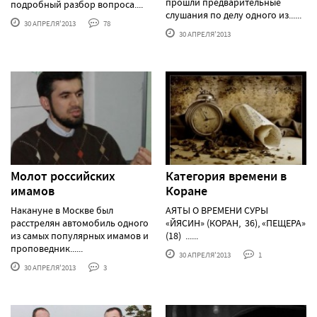
прошли предварительные
подробный разбор вопроса....
слушания по делу одного из......
30 АПРЕЛЯ'2013
78
30 АПРЕЛЯ'2013
Молот российских
Категория времени в
имамов
Коране
Накануне в Москве был
АЯТЫ О ВРЕМЕНИ СУРЫ
расстрелян автомобиль одного
«ЙЯСИН» (КОРАН, 36), «ПЕЩЕРА»
из самых популярных имамов и
(18) ......
проповедник......
30 АПРЕЛЯ'2013
1
30 АПРЕЛЯ'2013
3