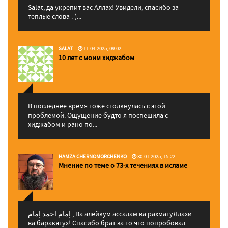
Salat, да укрепит вас Аллаx! Увидели, спасибо за
теплые слова :-)...
SALAT
11.04.2025, 09:02
10 лет с моим хиджабом
В последнее время тоже столкнулась с этой
проблемой. Ощущение будто я поспешила с
хиджабом и рано по...
HAMZA CHERNOMORCHENKO
30.01.2025, 15:22
Мнение по теме о 73-х течениях в исламе
إمام احمد إمام , Ва алейкум ассалам ва рахматуЛлахи
ва баракятух! Спасибо брат за то что попробовал ...