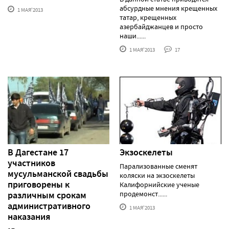
абсурдные мнения крещенных
1 МАЯ'2013
татар, крещенных
азербайджанцев и просто
наши......
1 МАЯ'2013
17
В Дагестане 17
Экзоскелеты
участников
Парализованные сменят
мусульманской свадьбы
коляски на экзоскелеты
приговорены к
Калифорнийские ученые
различным срокам
продемонст......
административного
1 МАЯ'2013
наказания