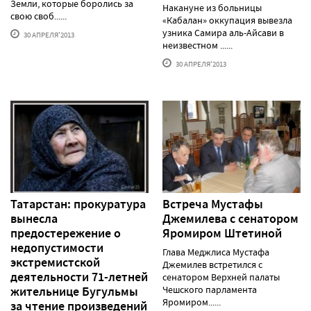
Земли, которые боролись за
Накануне из больницы
свою своб......
«Кабалан» оккупация вывезла
узника Самира аль-Айсави в
30 АПРЕЛЯ'2013
неизвестном ......
30 АПРЕЛЯ'2013
Татарстан: прокуратура
Встреча Мустафы
вынесла
Джемилева с сенатором
предостережение о
Яромиром Штетиной
недопустимости
Глава Меджлиса Мустафа
экстремистской
Джемилев встретился с
деятельности 71-летней
сенатором Верхней палаты
жительнице Бугульмы
Чешского парламента
Яромиром......
за чтение произведений