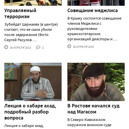
Управляемый
Cовещание меджлиса
терроризм
В Крыму состоится совещание
членов Меджлиса с
Зубейдат Царнаева (в центре)
руководителями
считает, что ее сына убили
крымскотатарских
после задержания (Фото:
организаций диаспоры и......
Сергей Расулов......
30 АПРЕЛЯ'2013
30 АПРЕЛЯ'2013
2
Лекция о хабаре ахад,
В Ростове начался суд
подробный разбор
над Магасом
вопроса
В Северо-Кавказском
окружном военном суде
Лекция о хабаре ахад,