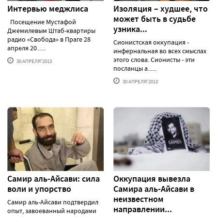
Интервью меджлиса
Изоляция – худшее, что
может быть в судьбе
Посещение Мустафой
узника...
Джемилевым Штаб-квартиры
радио «Свобода» в Праге 28
Сионистская оккупация -
апреля 20......
инфернальная во всех смыслах
этого слова. Сионисты - эти
30 АПРЕЛЯ'2013
посланцы а......
30 АПРЕЛЯ'2013
Cамир аль-Айсави: сила
Оккупация вывезла
воли и упорство
Самира аль-Айсави в
неизвестном
Самир аль-Айсави подтвердил
направлении...
опыт, завоеванный народами