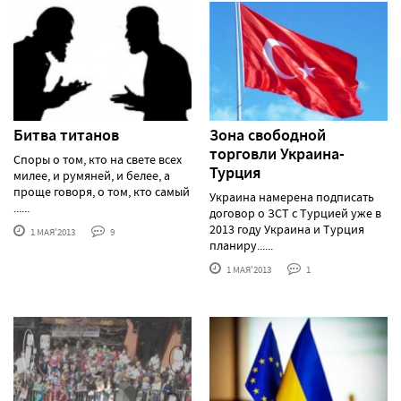
Битва титанов
Зона свободной
торговли Украина-
Споры о том, кто на свете всех
Турция
милее, и румяней, и белее, а
проще говоря, о том, кто самый
Украина намерена подписать
......
договор о ЗСТ с Турцией уже в
2013 году Украина и Турция
1 МАЯ'2013
9
планиру......
1 МАЯ'2013
1