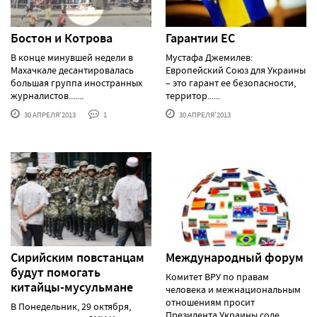
Бостон и Котрова
Гарантии ЕС
В конце минувшей недели в
Мустафа Джемилев:
Махачкале десантировалась
Европейский Союз для Украины
большая группа иностранных
– это гарант ее безопасности,
журналистов.......
территор......
30 АПРЕЛЯ'2013
1
30 АПРЕЛЯ'2013
Сирийским повстанцам
Международный форум
будут помогать
Комитет ВРУ по правам
китайцы-мусульмане
человека и межнациональным
отношениям просит
В Понедельник, 29 октября,
Президента Украины соде......