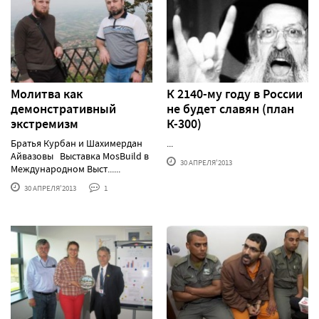
Молитва как
К 2140-му году в России
демонстративный
не будет славян (план
экстремизм
К-300)
Братья Курбан и Шахимердан
...
Айвазовы Выставка MosBuild в
30 АПРЕЛЯ'2013
Международном Выст......
30 АПРЕЛЯ'2013
1