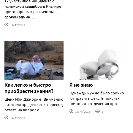
17 участников инцидента с
исламской свадьбой в Кизляре
приговорены к различным
срокам админ......
1 МАЯ'2013
Как легко и быстро
Я не знаю
приобрести знания?
Однажды нужно было срочно
отправить факс. В поисках
Шейх Ибн Джибрин Вниманию
почтового отделения про......
читателя предлагается перевод
ответа на вопрос о......
1 МАЯ'2013
1
1 МАЯ'2013