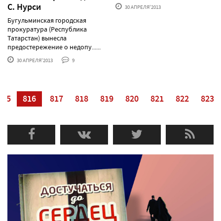
С. Нурси
30 АПРЕЛЯ'2013
Бугульминская городская
прокуратура (Республика
Татарстан) вынесла
предостережение о недопу......
30 АПРЕЛЯ'2013
9
815
816
817
818
819
820
821
822
823