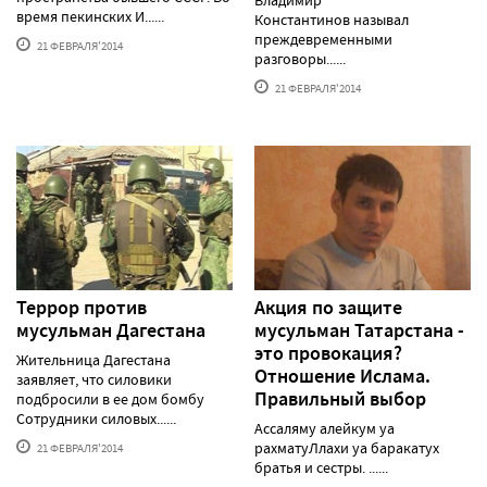
время пекинских И......
Константинов называл
преждевременными
21 ФЕВРАЛЯ'2014
разговоры......
21 ФЕВРАЛЯ'2014
Террор против
Акция по защите
мусульман Дагестана
мусульман Татарстана -
это провокация?
Жительница Дагестана
Отношение Ислама.
заявляет, что силовики
Правильный выбор
подбросили в ее дом бомбу
Сотрудники силовых......
Ассаляму алейкум уа
рахматуЛлахи уа баракатух
21 ФЕВРАЛЯ'2014
братья и сестры. ......