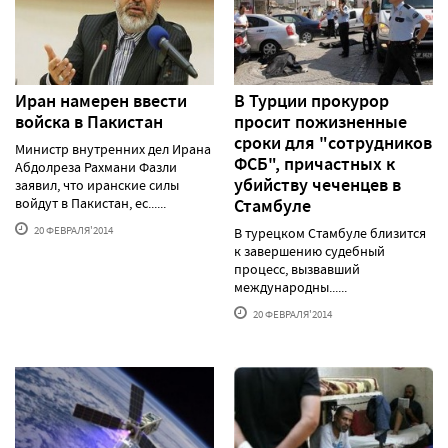
Иран намерен ввести
В Турции прокурор
войска в Пакистан
просит пожизненные
сроки для "сотрудников
Министр внутренних дел Ирана
ФСБ", причастных к
Абдолреза Рахмани Фазли
убийству чеченцев в
заявил, что иранские силы
войдут в Пакистан, ес......
Стамбуле
20 ФЕВРАЛЯ'2014
В турецком Стамбуле близится
к завершению судебный
процесс, вызвавший
международны......
20 ФЕВРАЛЯ'2014