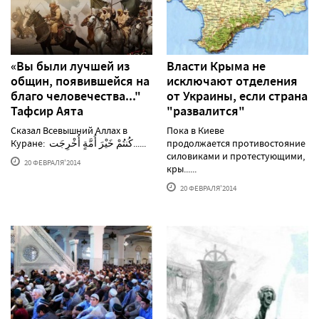
«Вы были лучшей из
Власти Крыма не
общин, появившейся на
исключают отделения
благо человечества..."
от Украины, если страна
Тафсир Аята
"развалится"
Сказал Всевышний Аллах в
Пока в Киеве
Куране:​ ​كُنتُمْ خَيْرَ أُمَّةٍ أُخْرِجَت......
продолжается противостояние м
силовиками и протестующими,
20 ФЕВРАЛЯ'2014
кры......
20 ФЕВРАЛЯ'2014