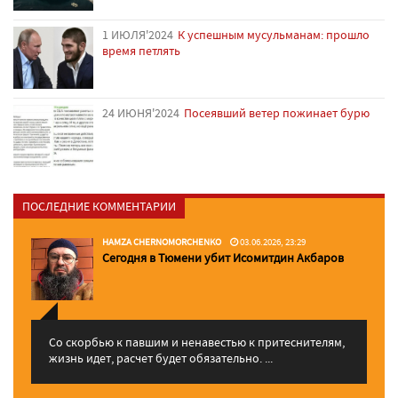
1 ИЮЛЯ'2024
К успешным мусульманам: прошло
время петлять
24 ИЮНЯ'2024
Посеявший ветер пожинает бурю
ПОСЛЕДНИЕ КОММЕНТАРИИ
HAMZA CHERNOMORCHENKO
03.06.2026, 23:29
Сегодня в Тюмени убит Исомитдин Акбаров
Со скорбью к павшим и ненавестью к притеснителям,
жизнь идет, расчет будет обязательно. ...