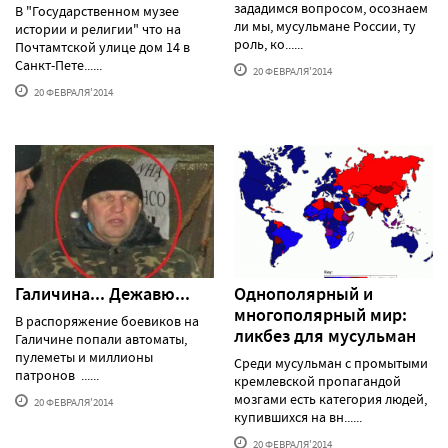
зададимся вопросом, осознаем
В "Государственном музее
ли мы, мусульмане России, ту
истории и религии" что на
роль, ко......
Почтамтской улице дом 14 в
Санкт-Пете......
20 ФЕВРАЛЯ'2014
20 ФЕВРАЛЯ'2014
Галичина... Дежавю...
Однополярный и
многополярный мир:
В распоряжение боевиков на
ликбез для мусульман
Галичине попали автоматы,
пулеметы и миллионы
Среди мусульман с промытыми
патронов ......
кремлевской пропагандой
мозгами есть категория людей,
20 ФЕВРАЛЯ'2014
купившихся на вн......
20 ФЕВРАЛЯ'2014