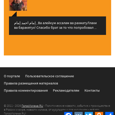
إمام احمد إمام , Ва алейкум ассалам ва рахматуЛлахи
ва баракятух! Спасибо брат за то что попробовал ...
О портале
Пользовательское соглашение
Правила размещения материалов
Правила комментирования
Рекламодателям
Контакты
© 2011 - 2026
ГолосИслама.RU
- Политические новости, события и происшествия
в России и мире, новости ислама, от мусульман и для мусульман – всё это
ГолосИслама.RU!
Facebook
VK
Twitter
Odnokla