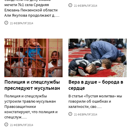
мечети №1 села Средняя
21 ФЕВРАЛЯ'2014
Елюзань Пензенской области
Али Якупова продолжают д......
21 ФЕВРАЛЯ'2014
Полиция и спецслужбы
Вера в душе – борода в
преследуют мусульман
сердце
Полиция и спецслужбы
В статье «Пустая молитва» мы
устроили травлю мусульман
говорили об ошибках и
Правозащитники
халатности, сво......
констатируют, что полиция и
21 ФЕВРАЛЯ'2014
спецслуж......
21 ФЕВРАЛЯ'2014