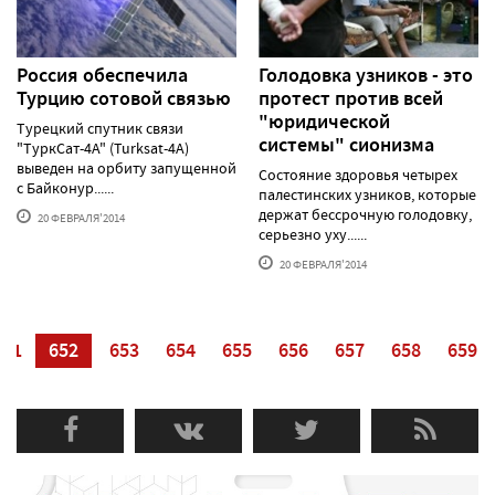
Россия обеспечила
Голодовка узников - это
Турцию сотовой связью
протест против всей
"юридической
Турецкий спутник связи
системы" сионизма
"ТуркСат-4А" (Turksat-4А)
выведен на орбиту запущенной
Состояние здоровья четырех
с Байконур......
палестинских узников, которые
держат бессрочную голодовку,
20 ФЕВРАЛЯ'2014
серьезно уху......
20 ФЕВРАЛЯ'2014
651
652
653
654
655
656
657
658
659