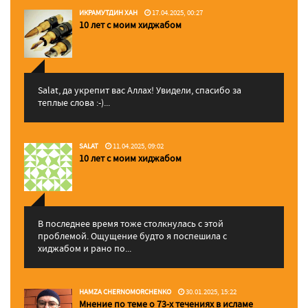
ИКРАМУТДИН ХАН
17.04.2025, 00:27
10 лет с моим хиджабом
Salat, да укрепит вас Аллаx! Увидели, спасибо за
теплые слова :-)...
SALAT
11.04.2025, 09:02
10 лет с моим хиджабом
В последнее время тоже столкнулась с этой
проблемой. Ощущение будто я поспешила с
хиджабом и рано по...
HAMZA CHERNOMORCHENKO
30.01.2025, 15:22
Мнение по теме о 73-х течениях в исламе