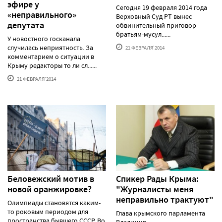
эфире у
Сегодня 19 февраля 2014 года
«неправильного»
Верховный Суд РТ вынес
депутата
обвинительный приговор
братьям-мусул......
У новостного госканала
случилась неприятность. За
21 ФЕВРАЛЯ'2014
комментарием о ситуации в
Крыму редакторы то ли сл......
21 ФЕВРАЛЯ'2014
Беловежский мотив в
Спикер Рады Крыма:
новой оранжировке?
"Журналисты меня
неправильно трактуют"
Олимпиады становятся каким-
то роковым периодом для
Глава крымского парламента
пространства бывшего СССР. Во
Владимир