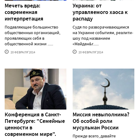
Мечеть вреда:
Украина: от
современная
управляемого хаоса к
интерпретация
распаду
Подавляющее большинство
Судя по разворачивающимся
общественных организаций,
на Украине событиям, реалити-
проявляющих себя в
шоу под названием
общественной жизни ......
«Майдан&r......
20 ФЕВРАЛЯ'2014
20 ФЕВРАЛЯ'2014
Конференция в Санкт-
Миссия невыполнима?
Петербурге: "Семейные
Об особой роли
ценности в
мусульман России
современном мире".
Прежде всего, давайте