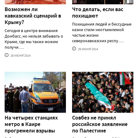
Возможен ли
Что делать, если вас
кавказский сценарий в
похищают
Крыму?
Похищения людей и бессудные
казни стали неотъемлемой
Сегодня в центре внимания
частью жизни
Донбасс, но нельзя забывать о
северокавказских респу......
Крыме, где мы также можем
получи......
26 ИЮНЯ'2014
26 ИЮНЯ'2014
На четырех станциях
Совбез не принял
метро в Каире
российское заявление
прогремели взрывы
по Палестине