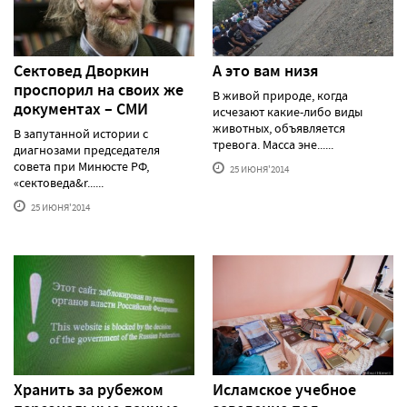
Сектовед Дворкин
А это вам низя
проспорил на своих же
В живой природе, когда
документах – СМИ
исчезают какие-либо виды
животных, объявляется
В запутанной истории с
тревога. Масса эне......
диагнозами председателя
совета при Минюсте РФ,
25 ИЮНЯ'2014
«сектоведа&r......
25 ИЮНЯ'2014
Хранить за рубежом
Исламское учебное