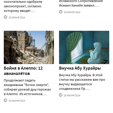
Исламского Сопротивления
окончательно одобрила
Исмаил Ханийя заявил:......
законопроект, согласно
которому вводят......
25 ИЮНЯ'2014
25 ИЮНЯ'2014
Бойня в Алеппо: 12
Внучка Абу Хурайры
авианалётов
Внучка Абу Хурайры. В этой
статье мы расскажем вам про
Продолжают падать
внучку выдающегося
ежедневные "бочки смерти",
сподвижника Пр......
собирая урожай душ горожан
в Алеппо. Из источников......
25 ИЮНЯ'2014
25 ИЮНЯ'2014