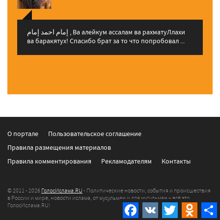
إمام احمد إمام , Ва алейкум ассалам ва рахматуЛлахи
ва баракятух! Спасибо брат за то что попробовал ...
О портале
Пользовательское соглашение
Правила размещения материалов
Правила комментирования
Рекламодателям
Контакты
© 2011 - 2026
ГолосИслама.RU
- Политические новости, события и происшествия
в России и мире, новости ислама, от мусульман и для мусульман – всё это
ГолосИслама.RU!
Facebook
VK
Twitter
Odnokla