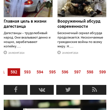
Главная цель в жизни
Вооруженный абсурд
дагестанца
современности
Дагестанцы – трудолюбивый
Бесконечный сериал абсурда
народ. Они вкалывают денно и
продолжается. Нескончаемые
нощно, зарабатывают
гражданские войны по всему
копейку......
миру. Н......
24 ИЮНЯ'2014
24 ИЮНЯ'2014
591
592
593
594
595
596
597
598
599