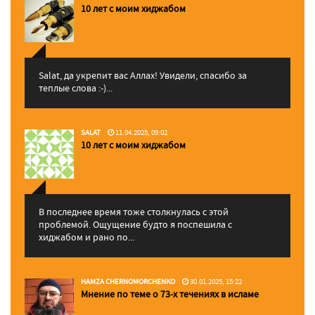
10 лет с моим хиджабом
Salat, да укрепит вас Аллаx! Увидели, спасибо за
теплые слова :-)...
SALAT
11.04.2025, 09:02
10 лет с моим хиджабом
В последнее время тоже столкнулась с этой
проблемой. Ощущение будто я поспешила с
хиджабом и рано по...
HAMZA CHERNOMORCHENKO
30.01.2025, 15:22
Мнение по теме о 73-х течениях в исламе