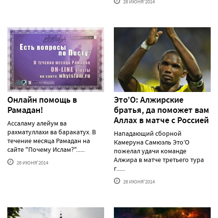
26 ИЮНЯ'2014
Онлайн помощь в
Это’О: Алжирские
Рамадан!
братья, да поможет вам
Аллах в матче с Россией
Ассаламу алейум ва
рахматуллахи ва баракатух. В
Нападающий сборной
течение месяца Рамадан на
Камеруна Самюэль Это’О
сайте "Почему Ислам?"......
пожелал удачи команде
Алжира в матче третьего тура
26 ИЮНЯ'2014
г......
26 ИЮНЯ'2014