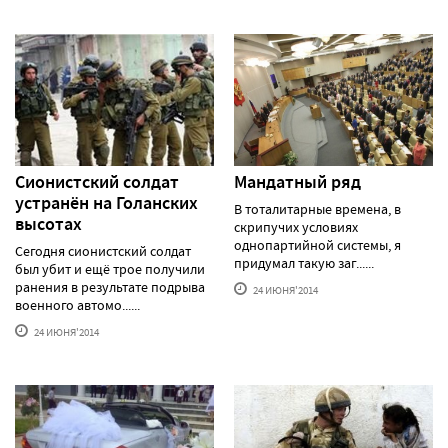
Сионистский солдат
Мандатный ряд
устранён на Голанских
В тоталитарные времена, в
высотах
скрипучих условиях
однопартийной системы, я
Сегодня сионистский солдат
придумал такую заг......
был убит и ещё трое получили
ранения в результате подрыва
24 ИЮНЯ'2014
военного автомо......
24 ИЮНЯ'2014