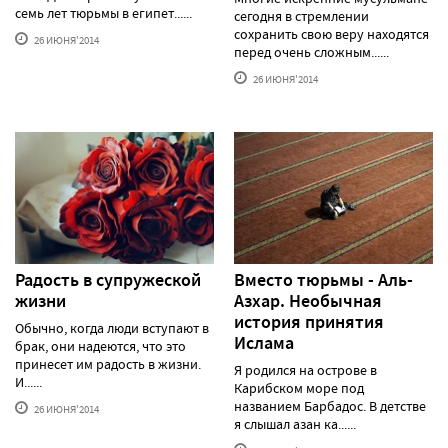
семь лет тюрьмы в египет......
сегодня в стремлении
сохранить свою веру находятся
26 ИЮНЯ'2014
перед очень сложным......
26 ИЮНЯ'2014
Радость в супружеской
Вместо тюрьмы - Аль-
жизни
Азхар. Необычная
история принятия
Обычно, когда люди вступают в
Ислама
брак, они надеются, что это
принесет им радость в жизни.
Я родился на острове в
И......
Карибском море под
названием Барбадос. В детстве
26 ИЮНЯ'2014
я слышал азан ка......