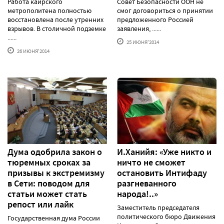
Работа каирского
Совет Безопасности ООН не
метрополитена полностью
смог договориться о принятии
восстановлена после утренних
предложенного Россией
взрывов. В столичной подземке
заявления, ......
......
25 ИЮНЯ'2014
26 ИЮНЯ'2014
Дума одобрила закон о
И.Ханийя: «Уже никто и
тюремных сроках за
ничто не сможет
призывы к экстремизму
остановить Интифаду
в Сети: поводом для
разгневанного
статьи может стать
народа!..»
репост или лайк
Заместитель председателя
политического бюро Движения
Государственная дума России