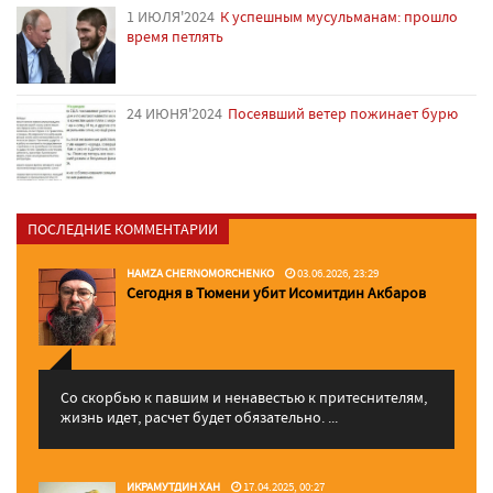
1 ИЮЛЯ'2024
К успешным мусульманам: прошло
время петлять
24 ИЮНЯ'2024
Посеявший ветер пожинает бурю
ПОСЛЕДНИЕ КОММЕНТАРИИ
HAMZA CHERNOMORCHENKO
03.06.2026, 23:29
Сегодня в Тюмени убит Исомитдин Акбаров
Со скорбью к павшим и ненавестью к притеснителям,
жизнь идет, расчет будет обязательно. ...
ИКРАМУТДИН ХАН
17.04.2025, 00:27