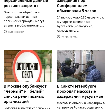
персональные данные
заведение под
россиян запретят
Симферополем
обыскивали 5 часов
Операторам обработки
персональных данных
24 июня, около 6.30 часов утра,
российских граждан могут
в медресе хафизов в с.
вменить в обязанность ......
Булганакъ (Кольчугино)
Акмесджитс......
25 ИЮНЯ'2014
25 ИЮНЯ'2014
В Москве опубликуют
В Санкт-Петербурге
"черный" и "белый"
проходят массовые
списки религиозных
задержания мусульман
организаций
Массовые обыски в квартирах в
четырех районах города шли с
В Москве выпустят справочник