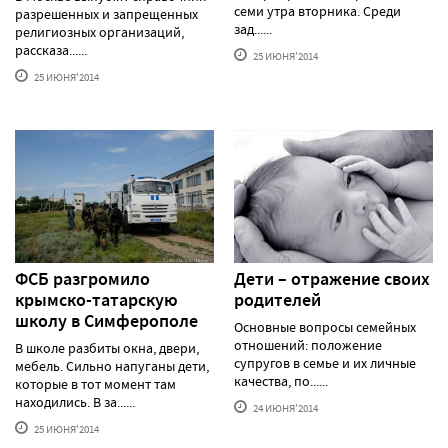
семи утра вторника. Среди
разрешенных и запрещенных
зад......
религиозных организаций,
рассказа......
25 ИЮНЯ'2014
25 ИЮНЯ'2014
ФСБ разгромило
Дети – отражение своих
крымско-татарскую
родителей
школу в Симферополе
Основные вопросы семейных
отношений: положение
В школе разбиты окна, двери,
супругов в семье и их личные
мебель. Сильно напуганы дети,
качества, по......
которые в тот момент там
находились. В за......
24 ИЮНЯ'2014
25 ИЮНЯ'2014