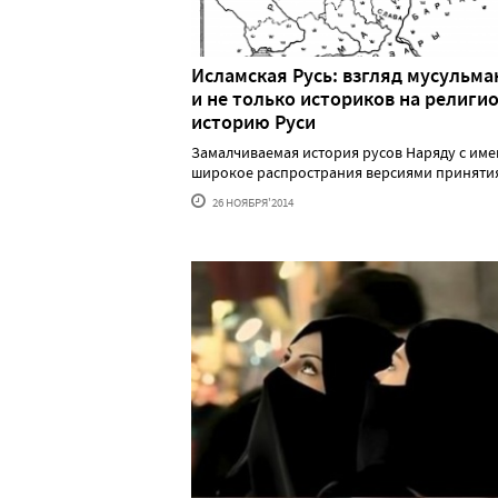
Исламская Русь: взгляд мусульма
и не только историков на религи
историю Руси
Замалчиваемая история русов Наряду с и
широкое распространия версиями принятия хр
26 НОЯБРЯ'2014