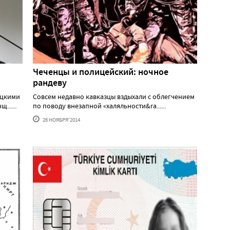
Чеченцы и полицейский: ночное
рандеву
ецкими
Совсем недавно кавказцы вздыхали с облегчением
.....
по поводу внезапной «халяльности&ra......
26 НОЯБРЯ'2014