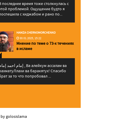
В последнее время тоже столкнулась с
этой проблемой. Ощущение будто я
поспешила с хиджабом и рано по...
HAMZA CHERNOMORCHENKO
30.01.2025, 15:22
Мнение по теме о 73-х течениях
в исламе
إمام احمد إما , Ва алейкум ассалам ва
рахматуЛлахи ва баракятух! Спасибо
брат за то что попробовал ...
 by golosislama