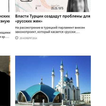
нских
Власти Турции создадут проблемы для
озную
«русских жен»
На рассмотрение в турецкий парламент внесен
законопроект, который касается «русски......
меющими
......
26 НОЯБРЯ'2014