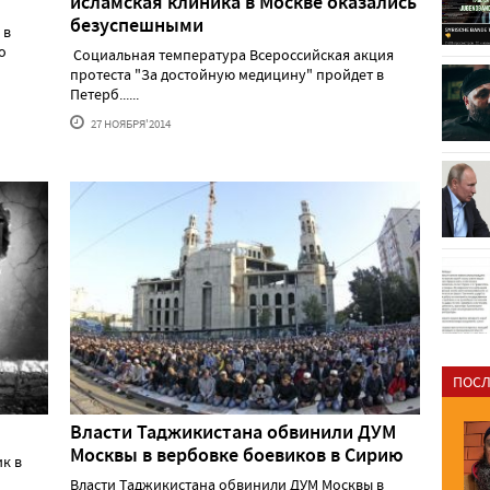
исламская клиника в Москве оказались
безуспешными
 в
о
Социальная температура Всероссийская акция
протеста "За достойную медицину" пройдет в
Петерб......
27 НОЯБРЯ'2014
ПОСЛ
Власти Таджикистана обвинили ДУМ
Москвы в вербовке боевиков в Сирию
к в
Власти Таджикистана обвинили ДУМ Москвы в