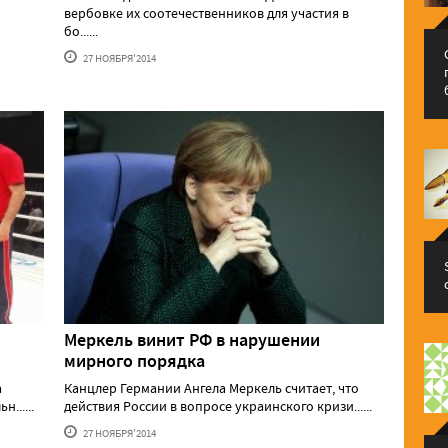
вербовке их соотечественников для участия в
бо......
27 НОЯБРЯ'2014
Меркель винит РФ в нарушении
мирного порядка
а
Канцлер Германии Ангела Меркель считает, что
......
действия России в вопросе украинского кризи......
27 НОЯБРЯ'2014