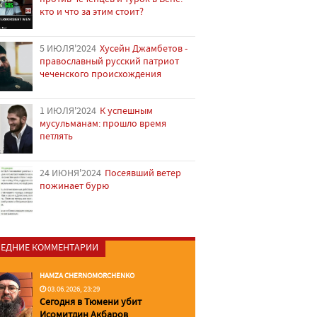
кто и что за этим стоит?
5 ИЮЛЯ'2024
Хусейн Джамбетов -
православный русский патриот
чеченского происхождения
1 ИЮЛЯ'2024
К успешным
мусульманам: прошло время
петлять
24 ИЮНЯ'2024
Посеявший ветер
пожинает бурю
ЕДНИЕ КОММЕНТАРИИ
HAMZA CHERNOMORCHENKO
03.06.2026, 23:29
Сегодня в Тюмени убит
Исомитдин Акбаров