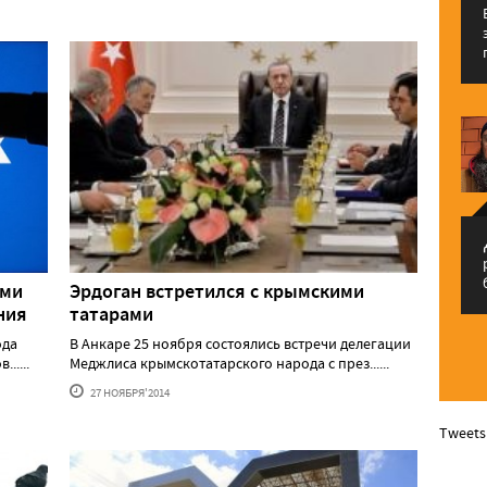
م
ыми
Эрдоган встретился с крымскими
ния
татарами
ода
В Анкаре 25 ноября состоялись встречи делегации
.....
Меджлиса крымскотатарского народа с през......
27 НОЯБРЯ'2014
Tweets