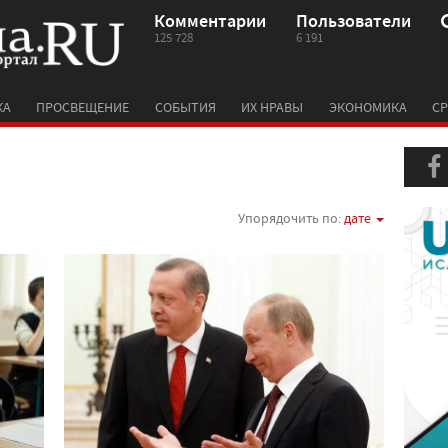
Комментарии
Пользователи
125 728
6 191
КА
ПРОСВЕЩЕНИЕ
СОБЫТИЯ
ИХ НРАВЫ
ЭКОНОМИКА
СР
Упорядочить по:
дате