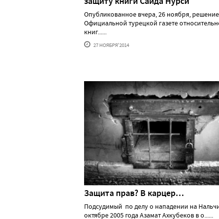
защиту книги Саида Нурси
Опубликованное вчера, 26 ноября, решение
Официальной турецкой газете относительн
книг......
27 НОЯБРЯ'2014
Защита прав? В карцер…
Подсудимый по делу о нападении на Нальчи
октябре 2005 года Азамат Ахкубеков в о......