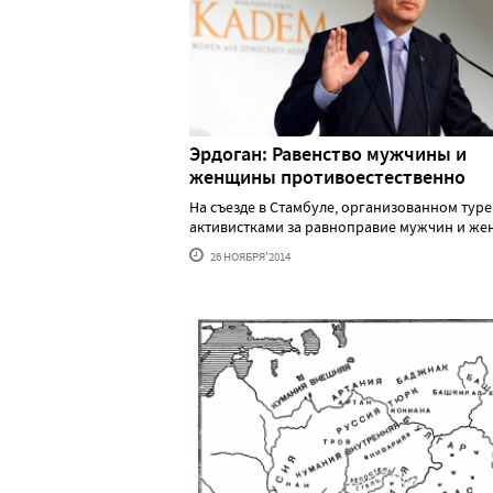
Эрдоган: Равенство мужчины и
женщины противоестественно
На съезде в Стамбуле, организованном тур
активистками за равноправие мужчин и женщ.
26 НОЯБРЯ'2014