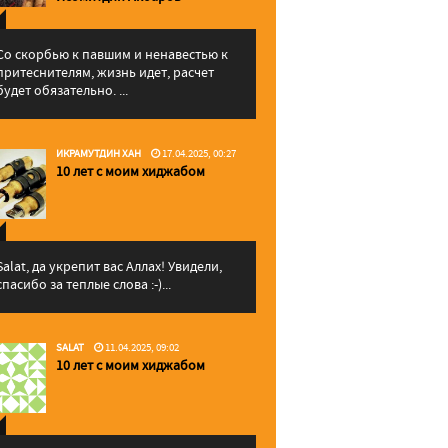
Со скорбью к павшим и ненавестью к
притеснителям, жизнь идет, расчет
будет обязательно. ...
ИКРАМУТДИН ХАН
17.04.2025, 00:27
10 лет с моим хиджабом
Salat, да укрепит вас Аллаx! Увидели,
спасибо за теплые слова :-)...
SALAT
11.04.2025, 09:02
10 лет с моим хиджабом