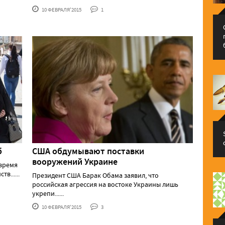
10 ФЕВРАЛЯ'2015
1
б
США обдумывают поставки
вооружений Украине
время
в......
Президент США Барак Обама заявил, что
российская агрессия на востоке Украины лишь
укрепи......
10 ФЕВРАЛЯ'2015
3