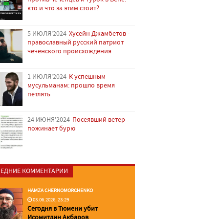
кто и что за этим стоит?
5 ИЮЛЯ'2024
Хусейн Джамбетов -
православный русский патриот
чеченского происхождения
1 ИЮЛЯ'2024
К успешным
мусульманам: прошло время
петлять
24 ИЮНЯ'2024
Посеявший ветер
пожинает бурю
ЕДНИЕ КОММЕНТАРИИ
HAMZA CHERNOMORCHENKO
03.06.2026, 23:29
Сегодня в Тюмени убит
Исомитдин Акбаров