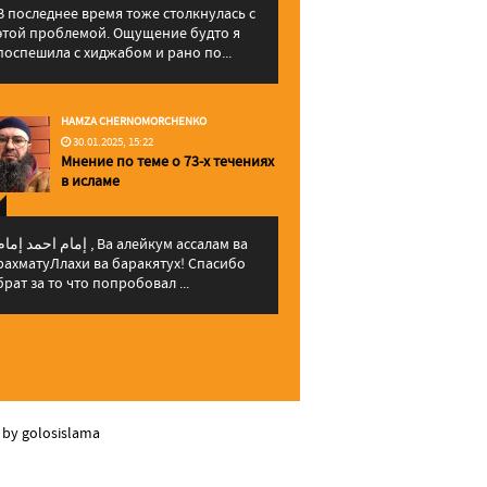
В последнее время тоже столкнулась с
этой проблемой. Ощущение будто я
поспешила с хиджабом и рано по...
HAMZA CHERNOMORCHENKO
30.01.2025, 15:22
Мнение по теме о 73-х течениях
в исламе
إمام احمد إما , Ва алейкум ассалам ва
рахматуЛлахи ва баракятух! Спасибо
брат за то что попробовал ...
 by golosislama