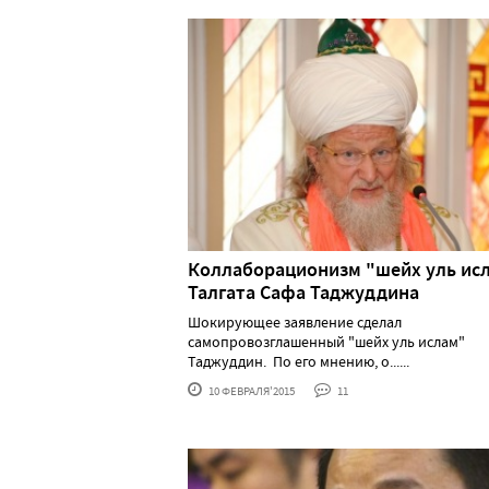
Коллаборационизм "шейх уль ис
Талгата Сафа Таджуддина
Шокирующее заявление сделал
самопровозглашенный "шейх уль ислам"
Таджуддин. По его мнению, о......
10 ФЕВРАЛЯ'2015
11