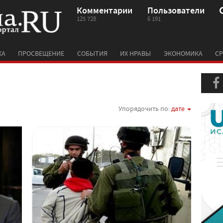
Комментарии
Пользователи
125 728
6 191
КА
ПРОСВЕЩЕНИЕ
СОБЫТИЯ
ИХ НРАВЫ
ЭКОНОМИКА
СР
Упорядочить по:
дате