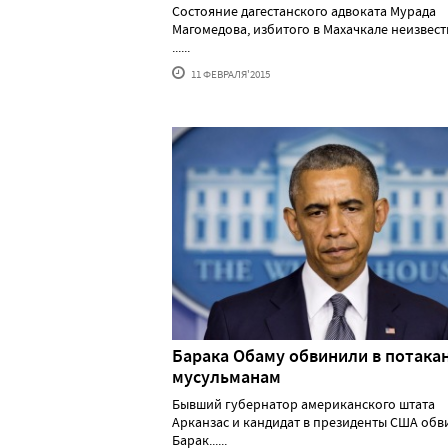
Состояние дагестанского адвоката Мурада
Магомедова, избитого в Махачкале неизвес
......
11 ФЕВРАЛЯ'2015
Барака Обаму обвинили в потака
мусульманам
Бывший губернатор американского штата
Арканзас и кандидат в президенты США обв
Барак......