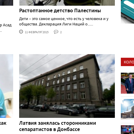
Растоптанное детство Палестины
Дети – это самое ценное, что есть у человека и у
общества. Декларация Лиги Наций о......
р Асад
.
11 ФЕВРАЛЯ'2015
2
КОЛО
как
Латвия занялась сторонниками
сепаратистов в Донбассе