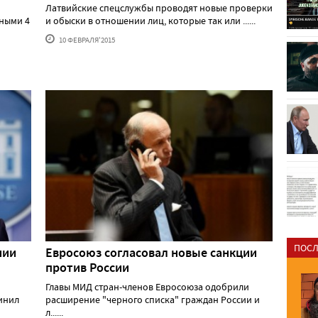
Латвийские спецслужбы проводят новые проверки
тными 4
и обыски в отношении лиц, которые так или ......
10 ФЕВРАЛЯ'2015
ПОСЛ
нии
Евросоюз согласовал новые санкции
против России
Главы МИД стран-членов Евросоюза одобрили
инил
расширение "черного списка" граждан России и
л......