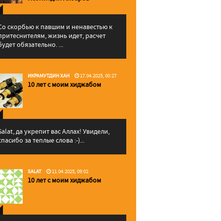
Со скорбью к павшим и ненавестью к
притеснителям, жизнь идет, расчет
будет обязательно. ...
ИКРАМУТДИН ХАН
17.04.2025, 00:27
10 лет с моим хиджабом
Salat, да укрепит вас Аллаx! Увидели,
спасибо за теплые слова :-)...
SALAT
11.04.2025, 09:02
10 лет с моим хиджабом