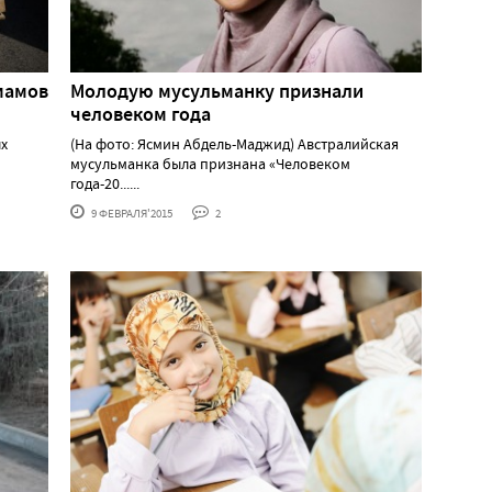
мамов
Молодую мусульманку признали
человеком года
ых
(На фото: Ясмин Абдель-Маджид) Австралийская
мусульманка была признана «Человеком
года-20......
9 ФЕВРАЛЯ'2015
2