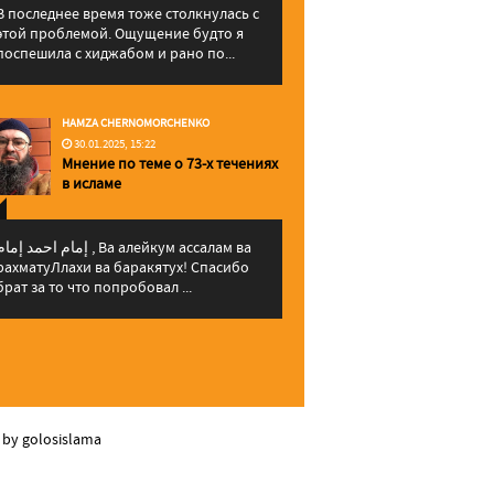
В последнее время тоже столкнулась с
этой проблемой. Ощущение будто я
поспешила с хиджабом и рано по...
HAMZA CHERNOMORCHENKO
30.01.2025, 15:22
Мнение по теме о 73-х течениях
в исламе
إمام احمد إما , Ва алейкум ассалам ва
рахматуЛлахи ва баракятух! Спасибо
брат за то что попробовал ...
 by golosislama