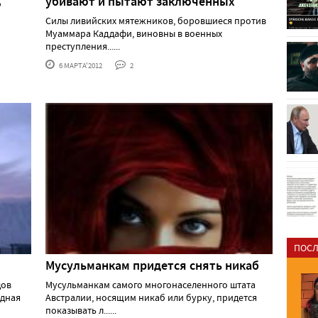
убивают и пытают заключенных
о
Силы ливийских мятежников, боровшиеся против
Муаммара Каддафи, виновны в военных
преступления......
6 МАРТА'2012
2
ПОСЛ
Мусульманкам придется снять никаб
дов
Мусульманкам самого многонаселенного штата
удная
Австралии, носящим никаб или бурку, придется
показывать л......