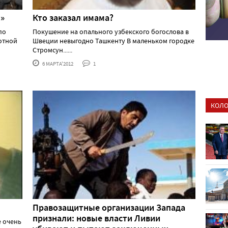
»
Кто заказал имама?
по
Покушение на опального узбекского богослова в
отной
Швеции невыгодно Ташкенту В маленьком городке
Стромсун......
6 МАРТА'2012
1
КОЛО
Правозащитные организации Запада
признали: новые власти Ливии
е очень