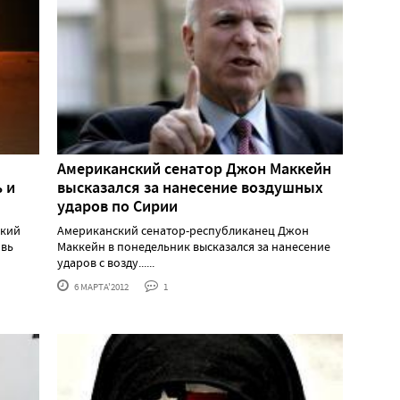
Американский сенатор Джон Маккейн
 и
высказался за нанесение воздушных
ударов по Сирии
ский
Американский сенатор-республиканец Джон
овь
Маккейн в понедельник высказался за нанесение
ударов с возду......
6 МАРТА'2012
1