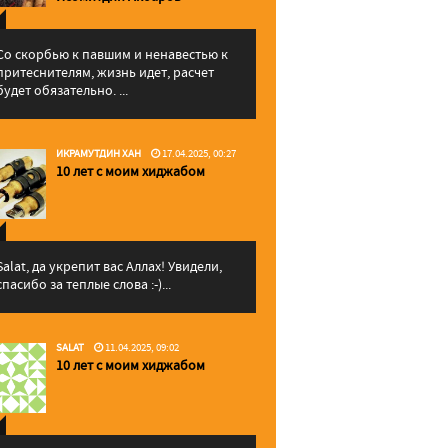
Со скорбью к павшим и ненавестью к
притеснителям, жизнь идет, расчет
будет обязательно. ...
ИКРАМУТДИН ХАН
17.04.2025, 00:27
10 лет с моим хиджабом
Salat, да укрепит вас Аллаx! Увидели,
спасибо за теплые слова :-)...
SALAT
11.04.2025, 09:02
10 лет с моим хиджабом