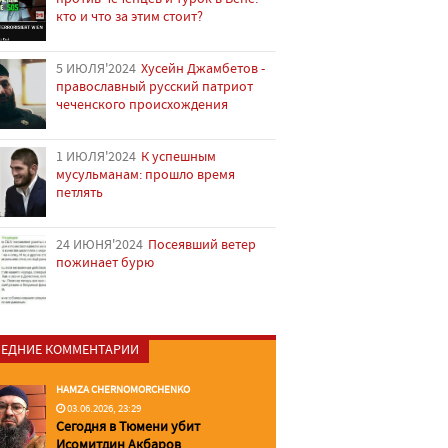
кто и что за этим стоит?
5 ИЮЛЯ'2024
Хусейн Джамбетов -
православный русский патриот
чеченского происхождения
1 ИЮЛЯ'2024
К успешным
мусульманам: прошло время
петлять
24 ИЮНЯ'2024
Посеявший ветер
пожинает бурю
ЕДНИЕ КОММЕНТАРИИ
HAMZA CHERNOMORCHENKO
03.06.2026, 23:29
Сегодня в Тюмени убит
Исомитдин Акбаров