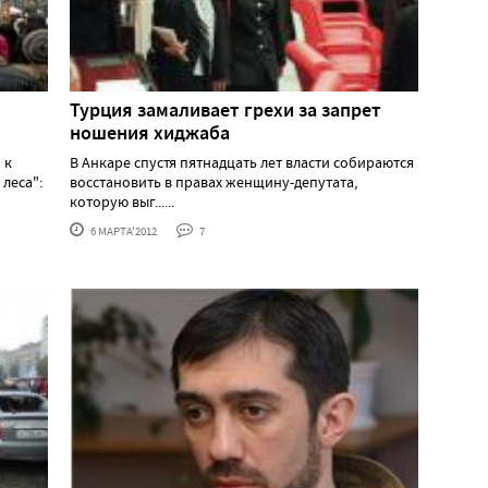
Турция замаливает грехи за запрет
ношения хиджаба
 к
В Анкаре спустя пятнадцать лет власти собираются
леса":
восстановить в правах женщину-депутата,
которую выг......
6 МАРТА'2012
7