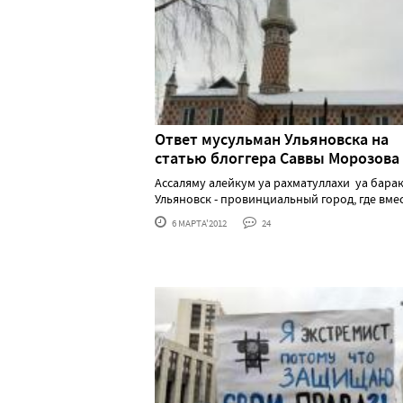
Ответ мусульман Ульяновска на
статью блоггера Саввы Морозова
Ассаляму алейкум уа рахматуллахи уа барак
Ульяновск - провинциальный город, где вместе 
6 МАРТА'2012
24