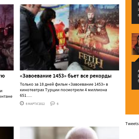
م
ую
«Завоевание 1453» бьет все рекорды
Только за 18 дней фильм «Завоевание 1453» в
кинотеатрах Турции посмотрели 4 миллиона
ди
651......
онтане
6 МАРТА'2012
6
Tweets