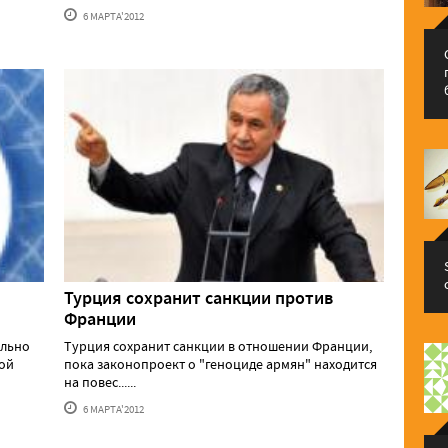
6 МАРТА'2012
Турция сохранит санкции против
Франции
ельно
Турция сохранит санкции в отношении Франции,
ной
пока законопроект о "геноциде армян" находится
на повес......
6 МАРТА'2012