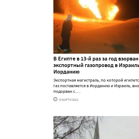
В Египте в 13-й раз за год взорван
экспортный газопровод в Израиль
Иорданию
Экспортная магистраль, по которой египет
газ поставляется в Иорданию и Израиль, вн
подорван с......
6 МАРТА'2012