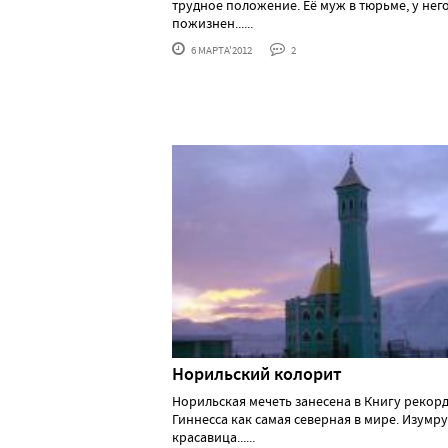
трудное положение. Её муж в тюрьме, у нег
пожизнен......
6 МАРТА'2012
2
Норильский колорит
Норильская мечеть занесена в Книгу рекор
Гиннесса как самая северная в мире. Изумр
красавица......