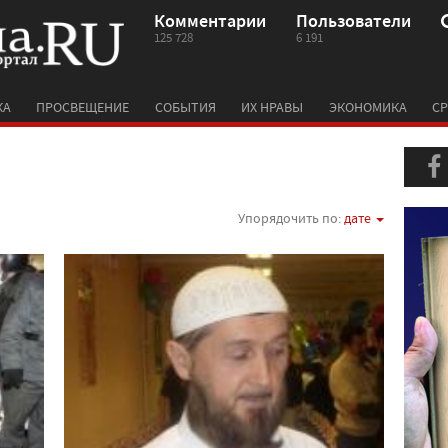
Комментарии
Пользователи
125 728
6 191
КА
ПРОСВЕЩЕНИЕ
СОБЫТИЯ
ИХ НРАВЫ
ЭКОНОМИКА
СР
Упорядочить по:
дате