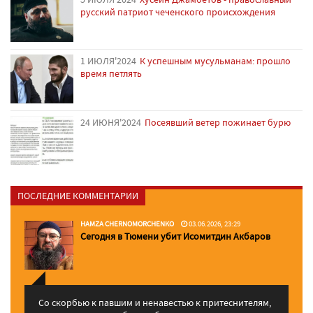
русский патриот чеченского происхождения
1 ИЮЛЯ'2024
К успешным мусульманам: прошло
время петлять
24 ИЮНЯ'2024
Посеявший ветер пожинает бурю
ПОСЛЕДНИЕ КОММЕНТАРИИ
HAMZA CHERNOMORCHENKO
03.06.2026, 23:29
Сегодня в Тюмени убит Исомитдин Акбаров
Со скорбью к павшим и ненавестью к притеснителям,