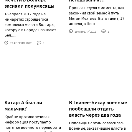
засияли полумесяцы
Прошла неделя с момента, как
закончил свой земной путь
18 апреля 2012 года на
Метин Мехтиев. В этот день, 17
минаретах строящегося
апреля, в Цент......
комплекса мечети Болгара,
которую в народе называют
19 АПРЕЛЯ'2012
1
Бел......
19 АПРЕЛЯ'2012
1
Катар: А был ли
В Гвинее-Бисау военные
мальчик?
пообещали отдать
власть через два года
Крайне противоречивая
информация поступает о
Оппозиция с этим согласилась.
попытке военного переворота
Военные, захватившие власть в