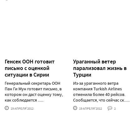
Генсек ООН готовит
Ураганный ветер
письмо с оценкой
парализовал жизнь в
ситуации в Сирии
Турции
Генеральный секретарь ООН
Из-за ураганного ветра
Пан Ги Мун готовит письмо, в
компания Turkish Airlines
котором он даст оценку тому,
отменила более 40 рейсов.
как соблюдается ......
Сообщается, что сейчас ск......
19 АПРЕЛЯ'2012
19 АПРЕЛЯ'2012
2