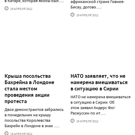
в Катаре, которая якобы был......
африканской стране Гивнея-
Бисау, догово......
19 АПРЕЛЯ'2012
19 АПРЕЛЯ'2012
Крыша посольства
НАТО заявляет, что не
Бахрейна в Лондоне
намерена вмешиваться
стала местом
в ситуацию в Сирии
проведения акции
НАТО не намерена вмешиваться
протеста
в ситуацию в Сирии. Об
этом заявил Андерс Фог
Двое демонстрантов забрались
Расмуссен по ит......
в понедельник на крышу
посольства Королевства
19 АПРЕЛЯ'2012
Бахрейн в Лондоне в знак ......
19 АПРЕЛЯ'2012