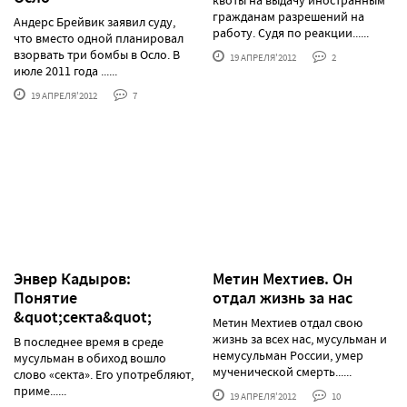
гражданам разрешений на
Андерс Брейвик заявил суду,
работу. Судя по реакции......
что вместо одной планировал
взорвать три бомбы в Осло. В
19 АПРЕЛЯ'2012
2
июле 2011 года ......
19 АПРЕЛЯ'2012
7
Энвер Кадыров:
Метин Мехтиев. Он
Понятие
отдал жизнь за нас
&quot;секта&quot;
Метин Мехтиев отдал свою
жизнь за всех нас, мусульман и
В последнее время в среде
немусульман России, умер
мусульман в обиход вошло
мученической смерть......
слово «секта». Его употребляют,
приме......
19 АПРЕЛЯ'2012
10