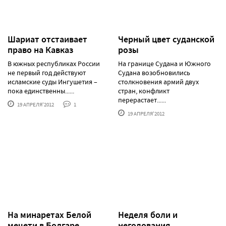
Шариат отстаивает
Черный цвет суданской
право на Кавказ
розы
В южных республиках России
На границе Судана и Южного
не первый год действуют
Судана возобновились
исламские суды Ингушетия –
столкновения армий двух
пока единственны......
стран, конфликт
перерастает......
19 АПРЕЛЯ'2012
1
19 АПРЕЛЯ'2012
На минаретах Белой
Неделя боли и
мечети в Болгаре
негодования…