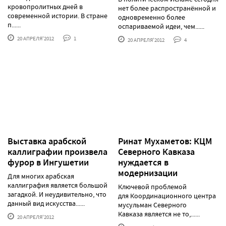
кровопролитных дней в
нет более распространённой и
современной истории. В стране
одновременно более
п......
оспариваемой идеи, чем......
20 АПРЕЛЯ'2012
1
20 АПРЕЛЯ'2012
4
Выставка арабской
Ринат Мухаметов: КЦМ
каллиграфии произвела
Северного Кавказа
фурор в Ингушетии
нуждается в
модернизации
Для многих арабская
каллиграфия является большой
Ключевой проблемой
загадкой. И неудивительно, что
для Координационного центра
данный вид искусства......
мусульман Северного
Кавказа является не то,......
20 АПРЕЛЯ'2012