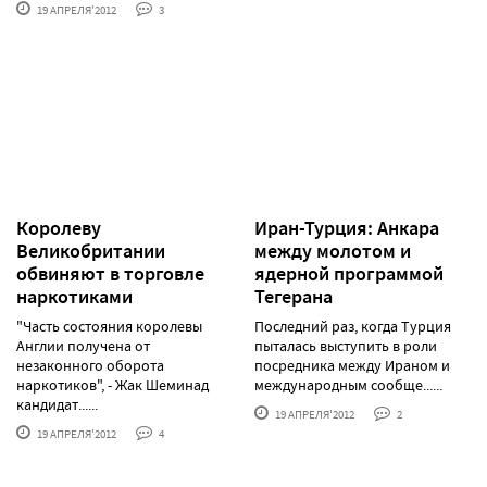
19 АПРЕЛЯ'2012
3
Королеву
Иран-Турция: Анкара
Великобритании
между молотом и
обвиняют в торговле
ядерной программой
наркотиками
Тегерана
"Часть состояния королевы
Последний раз, когда Турция
Англии получена от
пыталась выступить в роли
незаконного оборота
посредника между Ираном и
наркотиков", - Жак Шеминад
международным сообще......
кандидат......
19 АПРЕЛЯ'2012
2
19 АПРЕЛЯ'2012
4