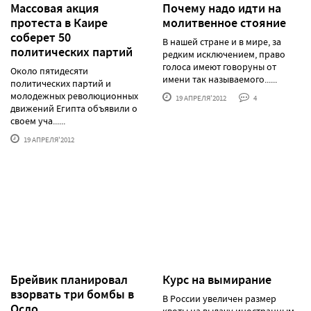
Массовая акция
Почему надо идти на
протеста в Каире
молитвенное стояние
соберет 50
В нашей стране и в мире, за
политических партий
редким исключением, право
голоса имеют говоруны от
Около пятидесяти
имени так называемого......
политических партий и
молодежных революционных
19 АПРЕЛЯ'2012
4
движений Египта объявили о
своем уча......
19 АПРЕЛЯ'2012
Брейвик планировал
Курс на вымирание
взорвать три бомбы в
В России увеличен размер
Осло
квоты на выдачу иностранным