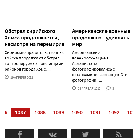
Обстрел сирийского
Американские военные
Хомса продолжается,
продолжают удивлять
несмотря на перемирие
мир
Сирийские правительственные
Американские
войска продолжают обстрел
военнослужащие в
контролируемых повстанцами
Афганистане
районов города Хомс......
фотографировались с
останками тел афганцев. Эти
19 АПРЕЛЯ'2012
фотографии......
18 АПРЕЛЯ'2012
3
086
1087
1088
1089
1090
1091
1092
1093