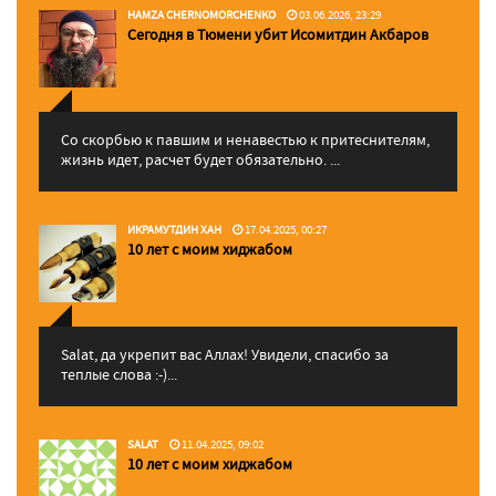
HAMZA CHERNOMORCHENKO
03.06.2026, 23:29
Сегодня в Тюмени убит Исомитдин Акбаров
Со скорбью к павшим и ненавестью к притеснителям,
жизнь идет, расчет будет обязательно. ...
ИКРАМУТДИН ХАН
17.04.2025, 00:27
10 лет с моим хиджабом
Salat, да укрепит вас Аллаx! Увидели, спасибо за
теплые слова :-)...
SALAT
11.04.2025, 09:02
10 лет с моим хиджабом