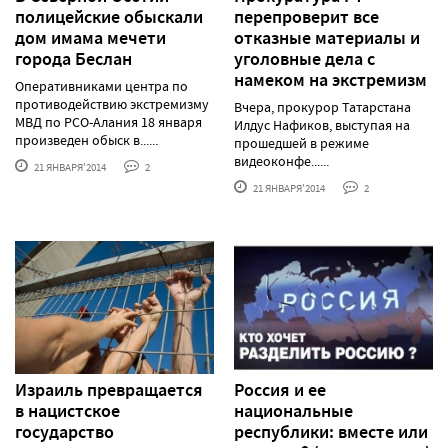
полицейские обыскали
перепроверит все
дом имама мечети
отказные материалы и
города Беслан
уголовные дела с
намеком на экстремизм
Оперативниками центра по
противодействию экстремизму
Вчера, прокурор Татарстана
МВД по РСО-Алания 18 января
Илдус Нафиков, выступая на
произведен обыск в......
прошедшей в режиме
видеоконфе......
21 ЯНВАРЯ'2014
2
21 ЯНВАРЯ'2014
2
Израиль превращается
Россия и ее
в нацистское
национальные
государство
республики: вместе или