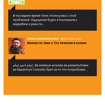
В последнее время тоже столкнулась с этой
проблемой. Ощущение будто я поспешила с
хиджабом и рано по...
HAMZA CHERNOMORCHENKO
30.01.2025, 15:22
Мнение по теме о 73-х течениях в исламе
إمام احمد إمام , Ва алейкум ассалам ва рахматуЛлахи
ва баракятух! Спасибо брат за то что попробовал ...