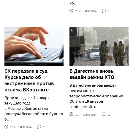
ко......
20 ЯНВАРЯ'2014
2
СК передала в суд
В Дагестане вновь
Курска дело об
введён режим КТО
экстремизме против
В Дагестане вновь ввёден
ислама ВКонтакте
режим контр-
террористической операции.
Произошедшее 7 января
Об этом 19 января
текущего года
сообщает Инте......
в Москве событие стало
поводом беспокойств и бурных
19 ЯНВАРЯ'2014
2
о......
20 ЯНВАРЯ'2014
2