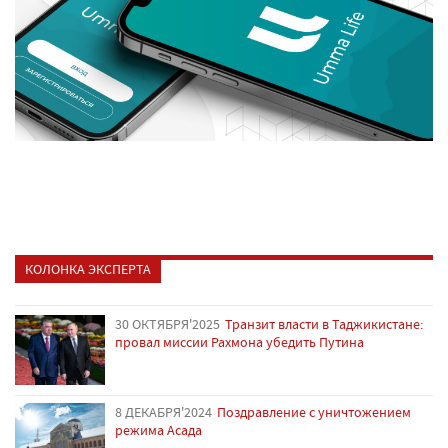
КОЛОНКА ЭКСПЕРТА
30 ОКТЯБРЯ'2025
Транзит власти в Таджикистане:
провал миссии Рахмона убедить Путина
8 ДЕКАБРЯ'2024
Поздравление с уничтожением
режима Асада