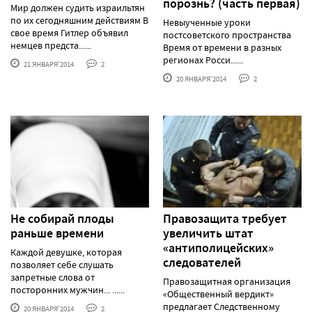
порознь? (часть первая)
Мир должен судить израильтян
по их сегодняшним действиям В
Невыученные уроки
свое время Гитлер объявил
постсоветского пространства
немцев предста......
Время от времени в разных
регионах Росси......
21 ЯНВАРЯ'2014
2
20 ЯНВАРЯ'2014
2
Не собирай плоды
Правозащита требует
раньше времени
увеличить штат
«антиполицейских»
Каждой девушке, которая
следователей
позволяет себе слушать
запретные слова от
Правозащитная организация
посторонних мужчин... ......
«Общественный вердикт»
предлагает Следственному
20 ЯНВАРЯ'2014
2