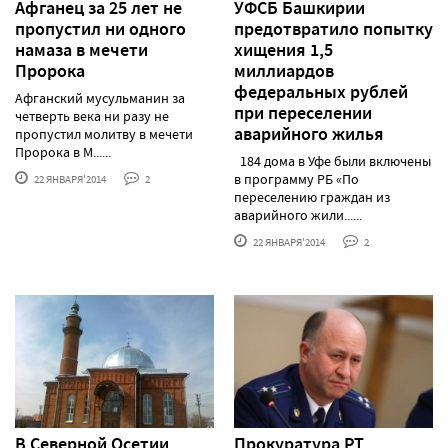
Афганец за 25 лет не
УФСБ Башкирии
пропустил ни одного
предотвратило попытку
намаза в мечети
хищения 1,5
Пророка
миллиардов
федеральных рублей
Афганский мусульманин за
при переселении
четверть века ни разу не
аварийного жилья
пропустил молитву в мечети
Пророка в М......
184 дома в Уфе были включены
в программу РБ «По
22 ЯНВАРЯ'2014
2
переселению граждан из
аварийного жили......
22 ЯНВАРЯ'2014
2
В Северной Осетии
Прокуратура РТ