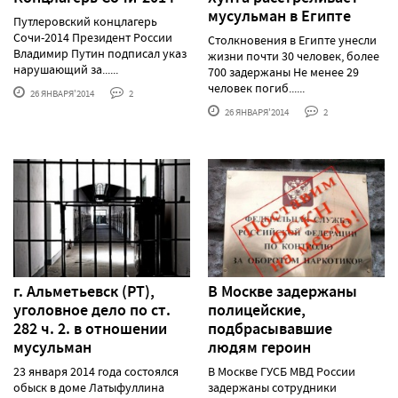
мусульман в Египте
Путлеровский концлагерь
Сочи-2014 Президент России
Столкновения в Египте унесли
Владимир Путин подписал указ
жизни почти 30 человек, более
нарушающий за......
700 задержаны Не менее 29
человек погиб......
26 ЯНВАРЯ'2014
2
26 ЯНВАРЯ'2014
2
г. Альметьевск (РТ),
В Москве задержаны
уголовное дело по ст.
полицейские,
282 ч. 2. в отношении
подбрасывавшие
мусульман
людям героин
23 января 2014 года состоялся
В Москве ГУСБ МВД России
обыск в доме Латыфуллина
задержаны сотрудники