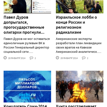
Павел Дуров
Израильское лобби о
допрыгался,
конце России и
прогосударственные
религиозном
олигархи прогнули...
радикализме
Павел Дуров не мог оставаться
Американские эксперты
единоличным рулевым ВК в
разработали план ликвидации
России Генеральный директор
своих врагов на Кавказе
социальной сети......
Американский аналитическ......
28 ЯНВАРЯ'2014
2
26 ЯНВАРЯ'2014
2
Концлагерь Сочи-2014
Хунта расстреливает