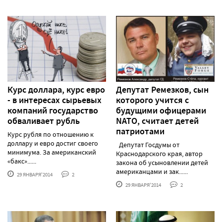
Курс доллара, курс евро
Депутат Ремезков, сын
- в интересах сырьевых
которого учится с
компаний государство
будущими офицерами
обваливает рубль
NATO, считает детей
патриотами
Курс рубля по отношению к
доллару и евро достиг своего
Депутат Госдумы от
минимума. За американский
Краснодарского края, автор
«бакс»......
закона об усыновлении детей
американцами и зак......
29 ЯНВАРЯ'2014
2
29 ЯНВАРЯ'2014
2