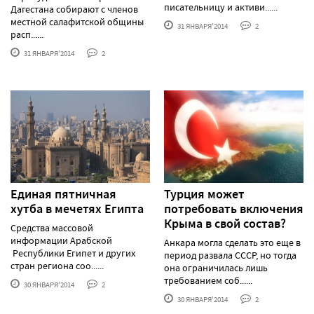
писательницу и активи......
Дагестана собирают с членов
местной салафитской общины
31 ЯНВАРЯ'2014
2
расп......
31 ЯНВАРЯ'2014
2
Единая пятничная
Турция может
хутба в мечетях Египта
потребовать включения
Крыма в свой состав?
Средства массовой
информации Арабской
Анкара могла сделать это еще в
Республики Египет и других
период развала СССР, но тогда
стран региона соо......
она ограничилась лишь
требованием соб......
30 ЯНВАРЯ'2014
2
30 ЯНВАРЯ'2014
2