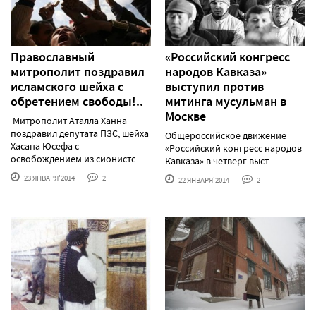
Православный
«Российский конгресс
митрополит поздравил
народов Кавказа»
исламского шейха с
выступил против
обретением свободы!..
митинга мусульман в
Москве
Митрополит Аталла Ханна
поздравил депутата ПЗС, шейха
Общероссийское движение
Хасана Юсефа с
«Российский конгресс народов
освобождением из сионистс......
Кавказа» в четверг выст......
23 ЯНВАРЯ'2014
2
22 ЯНВАРЯ'2014
2