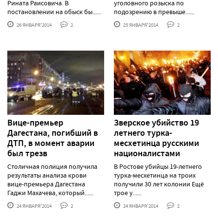
Рината Раисовича. В
уголовного розыска по
постановлении на обыск бы......
подозрению в превыше......
26 ЯНВАРЯ'2014
2
25 ЯНВАРЯ'2014
2
Вице-премьер
Зверское убийство 19
Дагестана, погибший в
летнего турка-
ДТП, в момент аварии
месхетинца русскими
был трезв
националистами
Столичная полиция получила
В Ростове убийцы 19-летнего
результаты анализа крови
турка-месхетинца на троих
вице-премьера Дагестана
получили 30 лет колонии Ещё
Гаджи Махачева, который......
трое у......
24 ЯНВАРЯ'2014
2
24 ЯНВАРЯ'2014
2