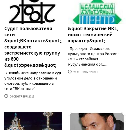
Судят пользователя
&quot;Закрытие ИКЦ
сети
носит технический
&quot;ВКонтакте&quot;,
характер&quot;
создавшего
Президент Исламского
экстремистскую группу
культурного центра России:
из 600
«Мы – старейшая
&quot;френдов&quot;
мусульманская орг......
26 СЕНТЯБРЯ'2011
В Челябинске направлено в суд
уголовное дело в отношении
блогера, публиковавшего в
сети "ВКонтакте" ......
26 СЕНТЯБРЯ'2011