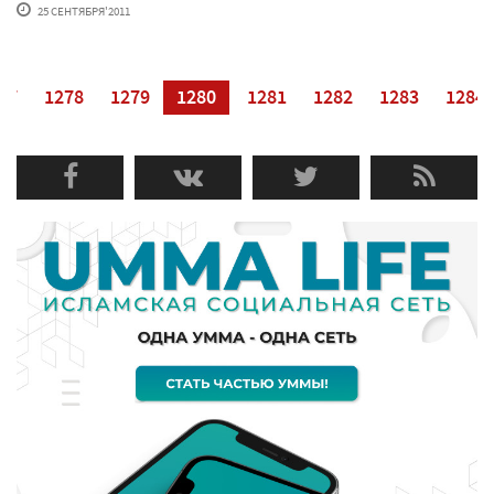
25 СЕНТЯБРЯ'2011
77
1278
1279
1280
1281
1282
1283
1284