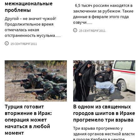
межнациональные
6,5 тысяч россиян находятся в
проблемы
заключении за рубежом. Такие
данные в феврале этого года
Другой – не значит чужой!
озвучи......
Продолжительное время
отмечалась некая
25 СЕНТЯБРЯ'2011
отстраненность мусульма......
25 СЕНТЯБРЯ'2011
Турция готовит
В одном из священных
вторжение в Ирак:
городов шиитов в Ираке
операция может
прогремело три взрыва
начаться в любой
Три взрыва прогремело у
момент
здания органов местной власти
в городе Кербела в центре