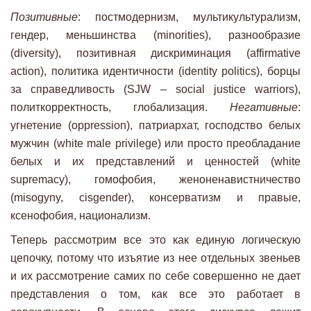
Позитивные
: постмодернизм, мультикультурализм,
гендер, меньшинства (minorities), разнообразие
(diversity), позитивная дискриминация (affirmative
action), политика идентичности (identity politics), борцы
за справедливость (SJW – social justice warriors),
политкорректность, глобализация.
Негативные
:
угнетение (oppression), патриархат, господство белых
мужчин (white male privilege) или просто преобладание
белых и их представлений и ценностей (white
supremacy), гомофобия, женоненавистничество
(misogyny, cisgender), консерватизм и правые,
ксенофобия, национализм.
Теперь рассмотрим все это как единую логическую
цепочку, потому что изъятие из нее отдельных звеньев
и их рассмотрение самих по себе совершенно не дает
представления о том, как все это работает в