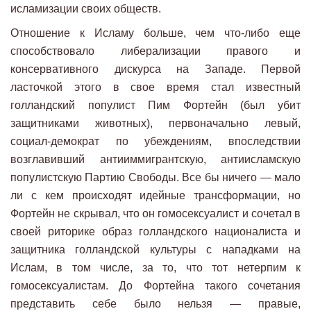
исламизации своих обществ.
Отношение к Исламу больше, чем что-либо еще
способствовало либерализации правого и
консервативного дискурса на Западе. Первой
ласточкой этого в свое время стал известный
голландский популист Пим Фортейн (был убит
защитниками животных), первоначально левый,
социал-демократ по убеждениям, впоследствии
возглавивший антииммигрантскую, антиисламскую
популистскую Партию Свободы. Все бы ничего — мало
ли с кем происходят идейные трансформации, но
Фортейн не скрывал, что он гомосексуалист и сочетал в
своей риторике образ голландского националиста и
защитника голландской культуры с нападками на
Ислам, в том числе, за то, что тот нетерпим к
гомосексуалистам. До Фортейна такого сочетания
представить себе было нельзя — правые,