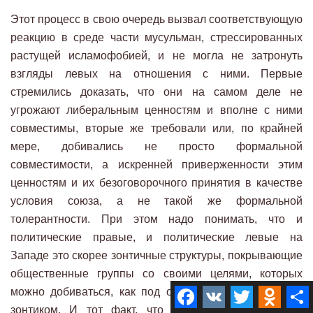
Этот процесс в свою очередь вызвал соответствующую
реакцию в среде части мусульман, стрессированных
растущей исламофобией, и не могла не затронуть
взгляды левых на отношения с ними. Первые
стремились доказать, что они на самом деле не
угрожают либеральным ценностям и вполне с ними
совместимы, вторые же требовали или, по крайней
мере, добивались не просто формальной
совместимости, а искренней приверженности этим
ценностям и их безоговорочного принятия в качестве
условия союза, а не такой же формальной
толерантности. При этом надо понимать, что и
политические правые, и политические левые на
Западе это скорее зонтичные структуры, покрывающие
общественные группы со своими целями, которых
Facebook
VK
Twitter
Odnokla
можно добиваться, как под одним, так и под другим
зонтиком. И тот факт, что помимо толерантных к