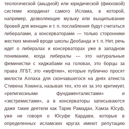
теологической (акыдной) или юридической (фикховой)
системе координат самого Ислама, в которой,
например, дозволяющие музыку или выщипывание
бровей для женщин и т. п. послабления будут считаться
либералами, а консерваторами — только сторонники
жестких мнений вроде школы Деобанда и т. п. Нет, речь
идет о либералах и консерваторах уже в западном
понимании, когда либералы — это натуральные
феминистки с хиджабами на головах, это борцы за
права ЛГБТ, это «муфтии», которые публично просят
милости Аллаха для скончавшегося на днях атеиста
Стивена Хокинга, называя тех, кто их за это критикует,
«религиозными фундаменталистами» и
«экстремистами», а в консерваторы записываются
даже такие деятели как Тарик Рамадан, Хамза Юсуф,
уже не говоря о Юсуфе Кардави, которые в
определенных исламских кругах имеют репутацию