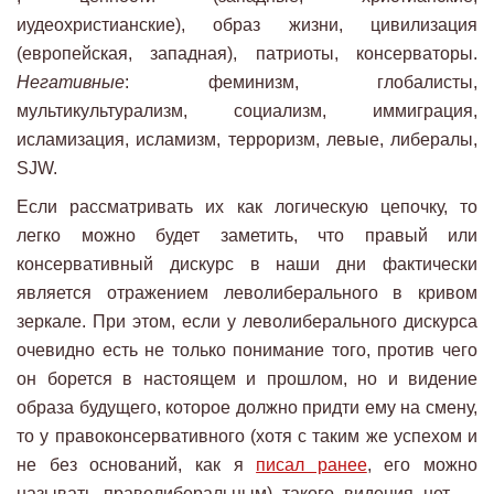
иудеохристианские), образ жизни, цивилизация
(европейская, западная), патриоты, консерваторы.
Негативные
: феминизм, глобалисты,
мультикультурализм, социализм, иммиграция,
исламизация, исламизм, терроризм, левые, либералы,
SJW.
Если рассматривать их как логическую цепочку, то
легко можно будет заметить, что правый или
консервативный дискурс в наши дни фактически
является отражением леволиберального в кривом
зеркале. При этом, если у леволиберального дискурса
очевидно есть не только понимание того, против чего
он борется в настоящем и прошлом, но и видение
образа будущего, которое должно придти ему на смену,
то у правоконсервативного (хотя с таким же успехом и
не без оснований, как я
писал ранее
, его можно
называть праволиберальным) такого видения нет —