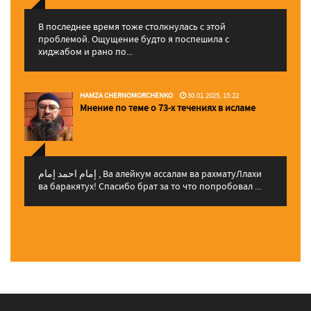
В последнее время тоже столкнулась с этой
проблемой. Ощущение будто я поспешила с
хиджабом и рано по...
HAMZA CHERNOMORCHENKO
30.01.2025, 15:22
Мнение по теме о 73-х течениях в исламе
إمام احمد إمام , Ва алейкум ассалам ва рахматуЛлахи
ва баракятух! Спасибо брат за то что попробовал ...