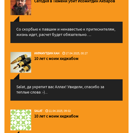
Сегодня в Тюмени убит Исомитдин Акбаров
Со скорбью к павшим и ненавестью к притеснителям,
жизнь идет, расчет будет обязательно. ...
ИКРАМУТДИН ХАН
17.04.2025, 00:27
10 лет с моим хиджабом
Salat, да укрепит вас Аллаx! Увидели, спасибо за
теплые слова :-)...
SALAT
11.04.2025, 09:02
10 лет с моим хиджабом