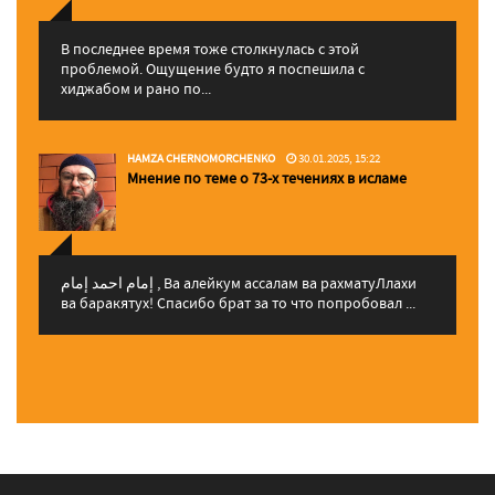
В последнее время тоже столкнулась с этой
проблемой. Ощущение будто я поспешила с
хиджабом и рано по...
HAMZA CHERNOMORCHENKO
30.01.2025, 15:22
Мнение по теме о 73-х течениях в исламе
إمام احمد إمام , Ва алейкум ассалам ва рахматуЛлахи
ва баракятух! Спасибо брат за то что попробовал ...