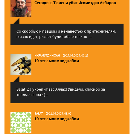
Сегодня в Тюмени убит Исомитдин Акбаров
Со скорбью к павшим и ненавестью к притеснителям,
жизнь идет, расчет будет обязательно. ...
ИКРАМУТДИН ХАН
17.04.2025, 00:27
10 лет с моим хиджабом
Salat, да укрепит вас Аллаx! Увидели, спасибо за
теплые слова :-)...
SALAT
11.04.2025, 09:02
10 лет с моим хиджабом