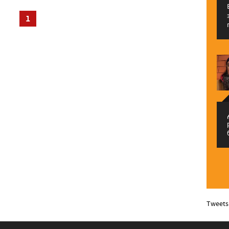
1
م
Tweets