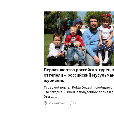
Первая жертва российско-турецк
оттепели – российский мусульма
журналист
Турецкий портал Koklu Degesim сообщил о 
что сегодня 30 июня в полуденное время в г.
был з......
30 ИЮНЯ'2016
8