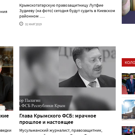
Крымскотатарскую правозащитницу Лутфие
Зудиеву (на фото) сегодня будут судить в Киевском
ения
районном ......
31 МАЯ'2019
КОЛО
ские
Глава Крымского ФСБ: мрачное
прошлое и настоящее
зведки
Мусульманский журналист, правозащитник,