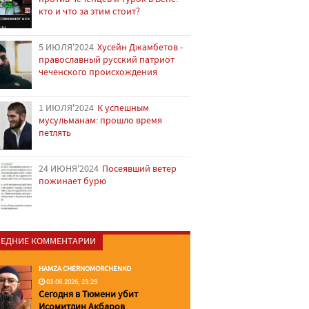
кто и что за этим стоит?
5 ИЮЛЯ'2024
Хусейн Джамбетов -
православный русский патриот
чеченского происхождения
1 ИЮЛЯ'2024
К успешным
мусульманам: прошло время
петлять
24 ИЮНЯ'2024
Посеявший ветер
пожинает бурю
ЕДНИЕ КОММЕНТАРИИ
HAMZA CHERNOMORCHENKO
03.06.2026, 23:29
Сегодня в Тюмени убит
Исомитдин Акбаров