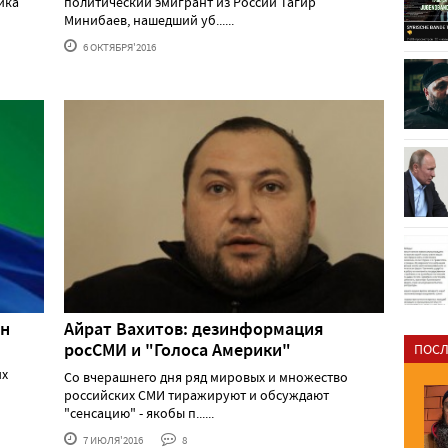
ика
политический эмигрант из России Тагир
Минибаев, нашедший уб......
6 ОКТЯБРЯ'2016
ан
Айрат Вахитов: дезинформация
росСМИ и "Голоса Америки"
ПОСЛ
их
Со вчерашнего дня ряд мировых и множество
российских СМИ тиражируют и обсуждают
"сенсацию" - якобы п......
7 ИЮЛЯ'2016
8