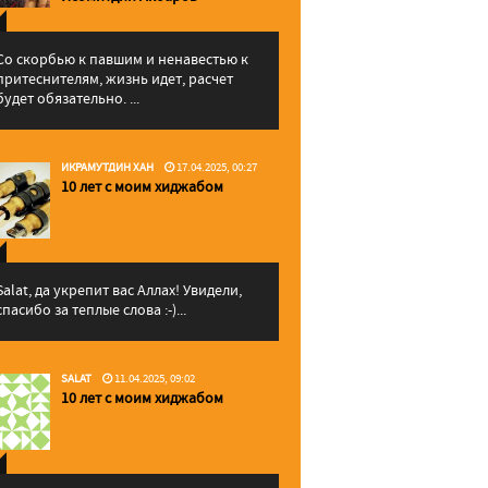
Со скорбью к павшим и ненавестью к
притеснителям, жизнь идет, расчет
будет обязательно. ...
ИКРАМУТДИН ХАН
17.04.2025, 00:27
10 лет с моим хиджабом
Salat, да укрепит вас Аллаx! Увидели,
спасибо за теплые слова :-)...
SALAT
11.04.2025, 09:02
10 лет с моим хиджабом