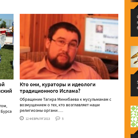
ой
Кто они, кураторы и идеологи
нский
традиционного Ислама?
Обращение Тагира Минибаева к мусульманам с
возмущением о тех, кто возглавляет наши
том,
религиозны органи......
 Бурса
12 ФЕВРАЛЯ'2013
5