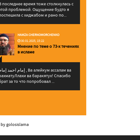
В последнее время тоже столкнулась с
этой проблемой. Ощущение будто я
поспешила с хиджабом и рано по...
HAMZA CHERNOMORCHENKO
30.01.2025, 15:22
Мнение по теме о 73-х течениях
в исламе
إمام احمد إما , Ва алейкум ассалам ва
рахматуЛлахи ва баракятух! Спасибо
брат за то что попробовал ...
 by golosislama