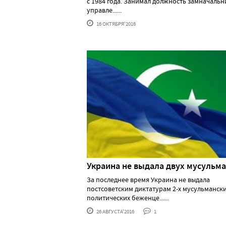
с 1984 года. Занимал должность замначальн
управле......
16 ОКТЯБРЯ'2016
Украина не выдала двух мусульм
За последнее время Украина не выдала
постсоветским диктатурам 2-х мусульманск
политических беженце......
26 АВГУСТА'2016
1