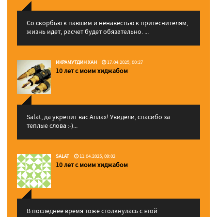
Со скорбью к павшим и ненавестью к притеснителям,
жизнь идет, расчет будет обязательно. ...
ИКРАМУТДИН ХАН
17.04.2025, 00:27
10 лет с моим хиджабом
Salat, да укрепит вас Аллаx! Увидели, спасибо за
теплые слова :-)...
SALAT
11.04.2025, 09:02
10 лет с моим хиджабом
В последнее время тоже столкнулась с этой