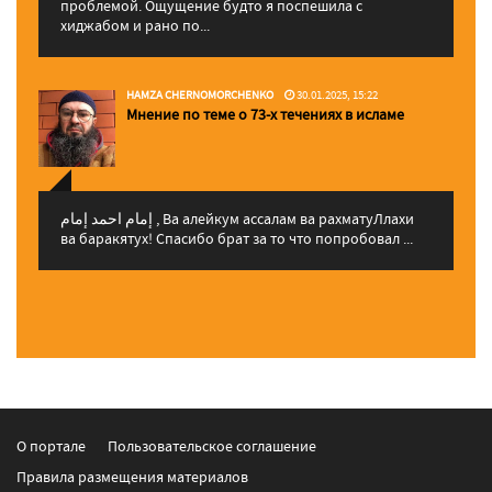
проблемой. Ощущение будто я поспешила с
хиджабом и рано по...
HAMZA CHERNOMORCHENKO
30.01.2025, 15:22
Мнение по теме о 73-х течениях в исламе
إمام احمد إمام , Ва алейкум ассалам ва рахматуЛлахи
ва баракятух! Спасибо брат за то что попробовал ...
О портале
Пользовательское соглашение
Правила размещения материалов