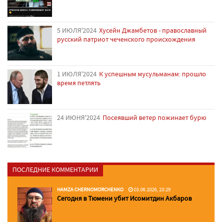
5 ИЮЛЯ'2024
Хусейн Джамбетов - православный
русский патриот чеченского происхождения
1 ИЮЛЯ'2024
К успешным мусульманам: прошло
время петлять
24 ИЮНЯ'2024
Посеявший ветер пожинает бурю
ПОСЛЕДНИЕ КОММЕНТАРИИ
HAMZA CHERNOMORCHENKO
03.06.2026, 23:29
Сегодня в Тюмени убит Исомитдин Акбаров