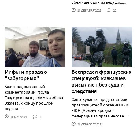
убежище один из ведущи......
10 ДЕКАБРЯ'2021
20
Мифы и правда о
Беспредел французских
"забугорных"
спецслужб: кавказцев
высылают без суда и
Ажиотаж, вызванный
следствия
комментариями Расула
Тавдирякова о деле Асламбека
Саша Кулаева, представитель
Эжаева, к концу прошлой
правозащитной организации
недели......
FIDH (Международная
федерация за права челове......
10 МАЯ'2021
4
20 ДЕКАБРЯ'2017