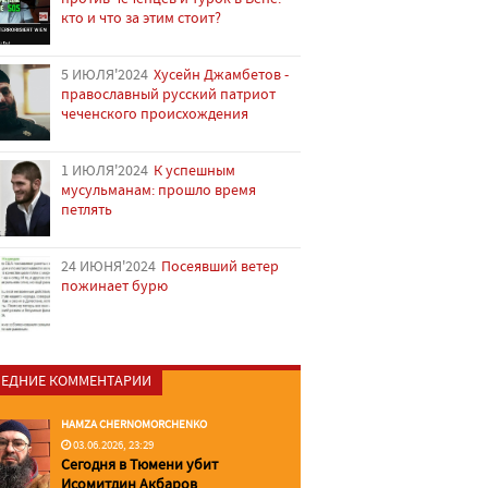
кто и что за этим стоит?
5 ИЮЛЯ'2024
Хусейн Джамбетов -
православный русский патриот
чеченского происхождения
1 ИЮЛЯ'2024
К успешным
мусульманам: прошло время
петлять
24 ИЮНЯ'2024
Посеявший ветер
пожинает бурю
ЕДНИЕ КОММЕНТАРИИ
HAMZA CHERNOMORCHENKO
03.06.2026, 23:29
Сегодня в Тюмени убит
Исомитдин Акбаров