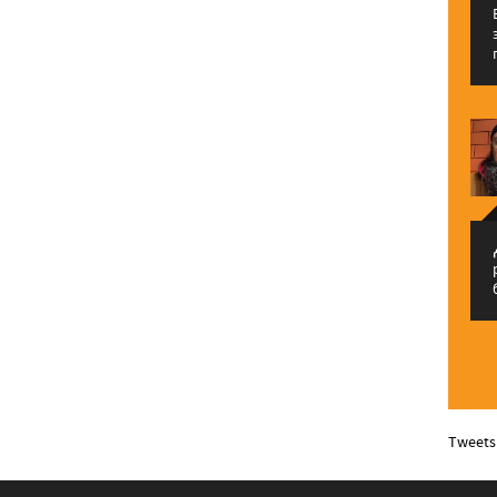
م
Tweets