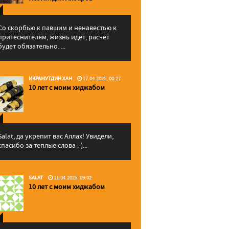
Со скорбью к павшим и ненавестью к
притеснителям, жизнь идет, расчет
будет обязательно. ...
ИКРАМУТДИН ХАН
17.04.2025, 00:27
10 лет с моим хиджабом
Salat, да укрепит вас Аллаx! Увидели,
спасибо за теплые слова :-)...
SALAT
11.04.2025, 09:02
10 лет с моим хиджабом