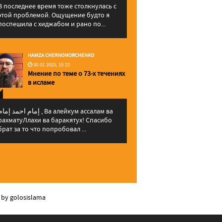
В последнее время тоже столкнулась с
этой проблемой. Ощущение будто я
поспешила с хиджабом и рано по...
HAMZA CHERNOMORCHENKO
30.01.2025, 15:22
Мнение по теме о 73-х течениях
в исламе
إمام احمد إما , Ва алейкум ассалам ва
рахматуЛлахи ва баракятух! Спасибо
брат за то что попробовал ...
 by golosislama