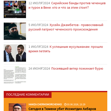
12 ИЮЛЯ'2024
Сирийские банды против чеченцев
и турок в Вене: кто и что за этим стоит?
5 ИЮЛЯ'2024
Хусейн Джамбетов - православный
русский патриот чеченского происхождения
1 ИЮЛЯ'2024
К успешным мусульманам: прошло
время петлять
24 ИЮНЯ'2024
Посеявший ветер пожинает бурю
ПОСЛЕДНИЕ КОММЕНТАРИИ
HAMZA CHERNOMORCHENKO
03.06.2026, 23:29
Сегодня в Тюмени убит Исомитдин Акбаров