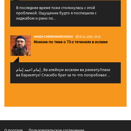
В последнее время тоже столкнулась с этой
проблемой. Ощущение будто я поспешила с
хиджабом и рано по...
HAMZA CHERNOMORCHENKO
30.01.2025, 15:22
Мнение по теме о 73-х течениях в исламе
إمام احمد إمام , Ва алейкум ассалам ва рахматуЛлахи
ва баракятух! Спасибо брат за то что попробовал ...
О портале
Пользовательское соглашение