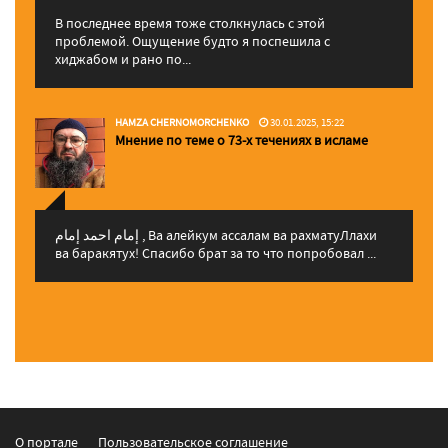
В последнее время тоже столкнулась с этой
проблемой. Ощущение будто я поспешила с
хиджабом и рано по...
HAMZA CHERNOMORCHENKO
30.01.2025, 15:22
Мнение по теме о 73-х течениях в исламе
إمام احمد إمام , Ва алейкум ассалам ва рахматуЛлахи
ва баракятух! Спасибо брат за то что попробовал ...
О портале
Пользовательское соглашение