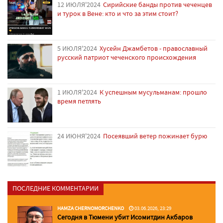
12 ИЮЛЯ'2024
Сирийские банды против чеченцев
и турок в Вене: кто и что за этим стоит?
5 ИЮЛЯ'2024
Хусейн Джамбетов - православный
русский патриот чеченского происхождения
1 ИЮЛЯ'2024
К успешным мусульманам: прошло
время петлять
24 ИЮНЯ'2024
Посеявший ветер пожинает бурю
ПОСЛЕДНИЕ КОММЕНТАРИИ
HAMZA CHERNOMORCHENKO
03.06.2026, 23:29
Сегодня в Тюмени убит Исомитдин Акбаров