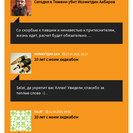
Сегодня в Тюмени убит Исомитдин Акбаров
Со скорбью к павшим и ненавестью к притеснителям,
жизнь идет, расчет будет обязательно. ...
ИКРАМУТДИН ХАН
17.04.2025, 00:27
10 лет с моим хиджабом
Salat, да укрепит вас Аллаx! Увидели, спасибо за
теплые слова :-)...
SALAT
11.04.2025, 09:02
10 лет с моим хиджабом