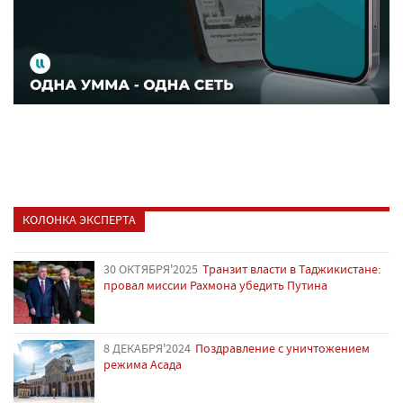
КОЛОНКА ЭКСПЕРТА
30 ОКТЯБРЯ'2025
Транзит власти в Таджикистане:
провал миссии Рахмона убедить Путина
8 ДЕКАБРЯ'2024
Поздравление с уничтожением
режима Асада