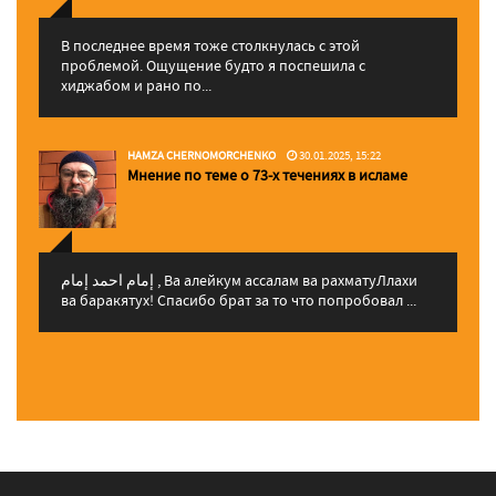
В последнее время тоже столкнулась с этой
проблемой. Ощущение будто я поспешила с
хиджабом и рано по...
HAMZA CHERNOMORCHENKO
30.01.2025, 15:22
Мнение по теме о 73-х течениях в исламе
إمام احمد إمام , Ва алейкум ассалам ва рахматуЛлахи
ва баракятух! Спасибо брат за то что попробовал ...