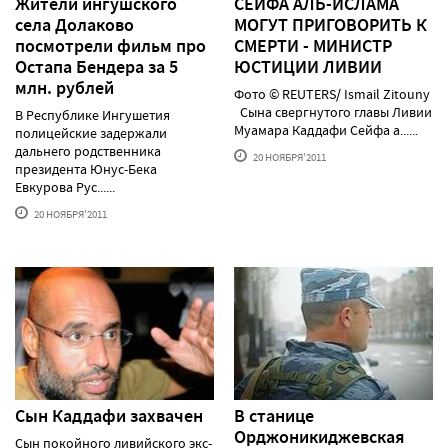
Жители ингушского
СЕЙФА АЛЬ-ИСЛАМА
села Долаково
МОГУТ ПРИГОВОРИТЬ К
посмотрели фильм про
СМЕРТИ - МИНИСТР
Остапа Бендера за 5
ЮСТИЦИИ ЛИВИИ
млн. рублей
Фото © REUTERS/ Ismail Zitouny
Сына свергнутого главы Ливии
В Республике Ингушетия
Муамара Каддафи Сейфа а......
полицейские задержали
дальнего родственника
20 НОЯБРЯ'2011
президента Юнус-Бека
Евкурова Рус......
20 НОЯБРЯ'2011
Сын Каддафи захвачен
В станице
Орджоникиджевская
Сын покойного ливийского экс-