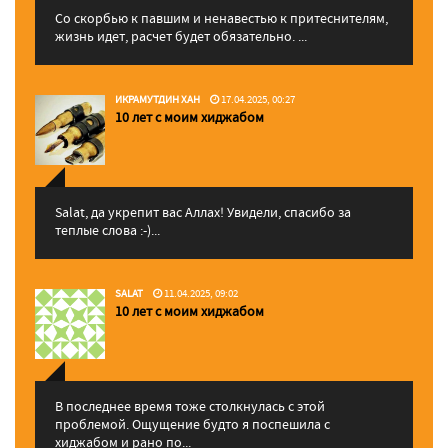
Со скорбью к павшим и ненавестью к притеснителям,
жизнь идет, расчет будет обязательно. ...
ИКРАМУТДИН ХАН
17.04.2025, 00:27
10 лет с моим хиджабом
Salat, да укрепит вас Аллаx! Увидели, спасибо за
теплые слова :-)...
SALAT
11.04.2025, 09:02
10 лет с моим хиджабом
В последнее время тоже столкнулась с этой
проблемой. Ощущение будто я поспешила с
хиджабом и рано по...