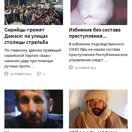
Сирийцы громят
Избиение без состава
Дамаск: на улицах
преступления...
столицы стрельба
В избиении подследственного
СИЗО Уфы не нашли состава
По главному зданию правящей
преступления Республиканское
сирийской партии «Баас»
управление следст......
нанесен удар при помощи
ручных проти......
20 НОЯБРЯ'2011
20 НОЯБРЯ'2011
1