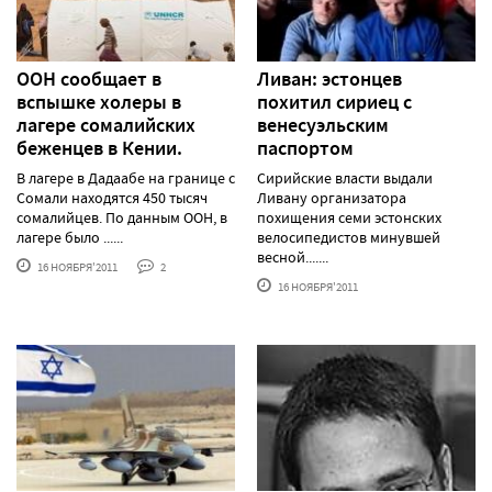
ООН сообщает в
Ливан: эстонцев
вспышке холеры в
похитил сириец с
лагере сомалийских
венесуэльским
беженцев в Кении.
паспортом
В лагере в Дадаабе на границе с
Сирийские власти выдали
Сомали находятся 450 тысяч
Ливану организатора
сомалийцев. По данным ООН, в
похищения семи эстонских
лагере было ......
велосипедистов минувшей
весной.......
16 НОЯБРЯ'2011
2
16 НОЯБРЯ'2011