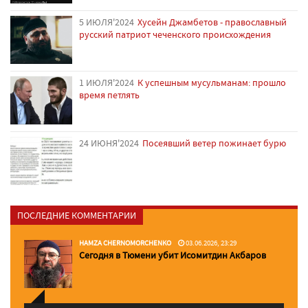
5 ИЮЛЯ'2024
Хусейн Джамбетов - православный
русский патриот чеченского происхождения
1 ИЮЛЯ'2024
К успешным мусульманам: прошло
время петлять
24 ИЮНЯ'2024
Посеявший ветер пожинает бурю
ПОСЛЕДНИЕ КОММЕНТАРИИ
HAMZA CHERNOMORCHENKO
03.06.2026, 23:29
Сегодня в Тюмени убит Исомитдин Акбаров