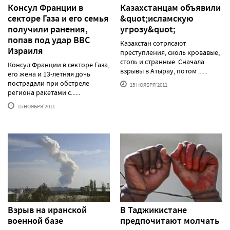
Консул Франции в
Казахстанцам объявили
секторе Газа и его семья
&quot;исламскую
получили ранения,
угрозу&quot;
попав под удар ВВС
Казахстан сотрясают
Израиля
преступления, сколь кровавые,
столь и странные. Сначала
Консул Франции в секторе Газа,
взрывы в Атырау, потом ......
его жена и 13-летняя дочь
пострадали при обстреле
15 НОЯБРЯ'2011
региона ракетами с......
15 НОЯБРЯ'2011
Взрыв на иранской
В Таджикистане
военной базе
предпочитают молчать