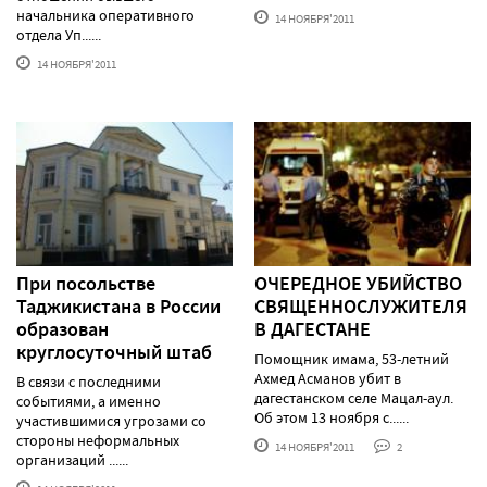
начальника оперативного
14 НОЯБРЯ'2011
отдела Уп......
14 НОЯБРЯ'2011
При посольстве
ОЧЕРЕДНОЕ УБИЙСТВО
Таджикистана в России
СВЯЩЕННОСЛУЖИТЕЛЯ
образован
В ДАГЕСТАНЕ
круглосуточный штаб
Помощник имама, 53-летний
Ахмед Асманов убит в
В связи с последними
дагестанском селе Мацал-аул.
событиями, а именно
Об этом 13 ноября с......
участившимися угрозами со
стороны неформальных
14 НОЯБРЯ'2011
2
организаций ......