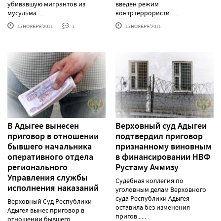
убивавшую мигрантов из
введен режим
мусульма......
контртеррористи......
15 НОЯБРЯ'2011
1
15 НОЯБРЯ'2011
В Адыгее вынесен
Верховный суд Адыгеи
приговор в отношении
подтвердил приговор
бывшего начальника
признанному виновным
оперативного отдела
в финансировании НВФ
регионального
Рустаму Ачмизу
Управления службы
Судебная коллегия по
исполнения наказаний
уголовным делам Верховного
суда Республики Адыгея
Верховный Суд Республики
оставила без изменения
Адыгея вынес приговор в
пригов......
отношении бывшего