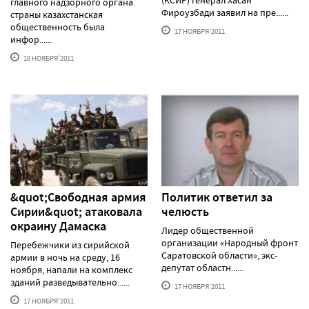
(КСИР) генерал Хасан
главного надзорного органа
Фироузбади заявил на пре......
страны казахстанская
общественность была
17 НОЯБРЯ'2011
инфор......
18 НОЯБРЯ'2011
&quot;Свободная армия
Политик ответил за
Сирии&quot; атаковала
челюсть
окраину Дамаска
Лидер общественной
организации «Народный фронт
Перебежчики из сирийской
Саратовской области», экс-
армии в ночь на среду, 16
депутат областн......
ноября, напали на комплекс
зданий разведывательно......
17 НОЯБРЯ'2011
17 НОЯБРЯ'2011