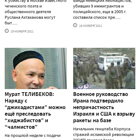
К убийству в Москве известного
Банда немецких неонацистов,
чеченского поэта и
убивших 9 иммигрантов и
общественного деятеля
полицейского, еще в 2005 г.
Руслана Ахтаханова могут
составила список пре......
быт......
18 НОЯБРЯ'2011
19 НОЯБРЯ'2011
Мурат ТЕЛИБЕКОВ:
Военное руководство
Наряду с
Ирана подтвердило
“джихадистами” можно
непричастность
ещё преследовать
Израиля и США к взрыву
“хиджабистов” и
ракеты на базе
“чалмистов”
Начальник генштаба Корпуса
стражей исламской революции
На прошлой неделе с подачи