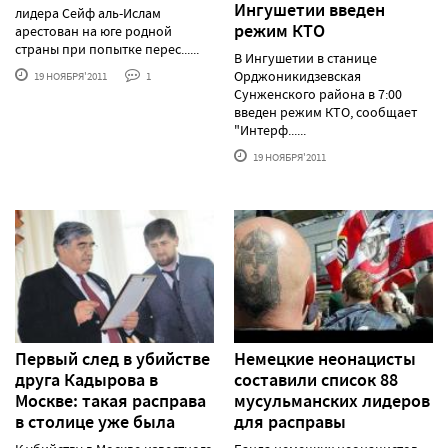
Ингушетии введен
лидера Сейф аль-Ислам
режим КТО
арестован на юге родной
страны при попытке перес......
В Ингушетии в станице
Орджоникидзевская
19 НОЯБРЯ'2011
1
Сунженского района в 7:00
введен режим КТО, сообщает
"Интерф......
19 НОЯБРЯ'2011
Первый след в убийстве
Немецкие неонацисты
друга Кадырова в
составили список 88
Москве: такая расправа
мусульманских лидеров
в столице уже была
для расправы