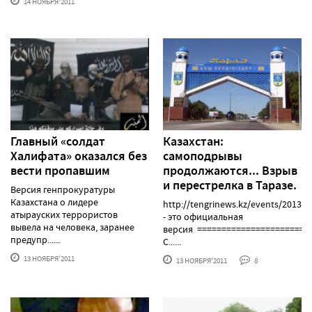
14 НОЯБРЯ'2011
Главный «солдат
Казахстан:
Халифата» оказался без
самоподрывы
вести пропавшим
продолжаются... Взрыв
и перестрелка в Таразе.
Версия генпрокуратуры
Казахстана о лидере
http://tengrinews.kz/events/201374
атырауских террористов
- это официальная
вывела на человека, заранее
версия =======================
предупр......
С......
13 НОЯБРЯ'2011
13 НОЯБРЯ'2011
8