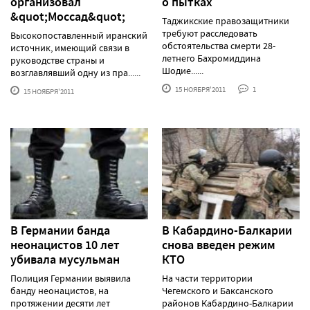
организовал
о пытках
&quot;Моссад&quot;
Таджикские правозащитники
требуют расследовать
Высокопоставленный иранский
обстоятельства смерти 28-
источник, имеющий связи в
летнего Бахромиддина
руководстве страны и
Шодие......
возглавлявший одну из пра......
15 НОЯБРЯ'2011
1
15 НОЯБРЯ'2011
В Германии банда
В Кабардино-Балкарии
неонацистов 10 лет
снова введен режим
убивала мусульман
КТО
Полиция Германии выявила
На части территории
банду неонацистов, на
Чегемского и Баксанского
протяжении десяти лет
районов Кабардино-Балкарии