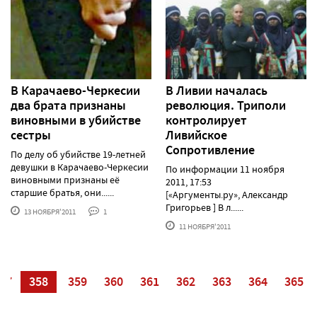
В Карачаево-Черкесии
В Ливии началась
два брата признаны
революция. Триполи
виновными в убийстве
контролирует
сестры
Ливийское
Сопротивление
По делу об убийстве 19-летней
девушки в Карачаево-Черкесии
По информации 11 ноября
виновными признаны её
2011, 17:53
старшие братья, они......
[«Аргументы.ру», Александр
Григорьев ] В л......
13 НОЯБРЯ'2011
1
11 НОЯБРЯ'2011
57
358
359
360
361
362
363
364
365