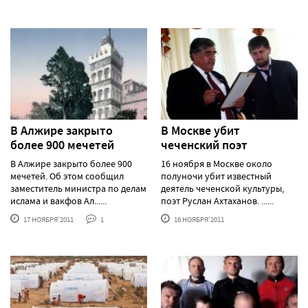
В Алжире закрыто
В Москве убит
более 900 мечетей
чеченский поэт
В Алжире закрыто более 900
16 ноября в Москве около
мечетей. Об этом сообщил
полуночи убит известный
заместитель министра по делам
деятель чеченской культуры,
ислама и вакфов Ал......
поэт Руслан Ахтаханов. ......
17 НОЯБРЯ'2011
1
16 НОЯБРЯ'2011