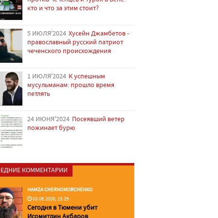
кто и что за этим стоит?
5 ИЮЛЯ'2024
Хусейн Джамбетов -
православный русский патриот
чеченского происхождения
1 ИЮЛЯ'2024
К успешным
мусульманам: прошло время
петлять
24 ИЮНЯ'2024
Посеявший ветер
пожинает бурю
ЕДНИЕ КОММЕНТАРИИ
HAMZA CHERNOMORCHENKO
03.06.2026, 23:29
Сегодня в Тюмени убит
Исомитдин Акбаров