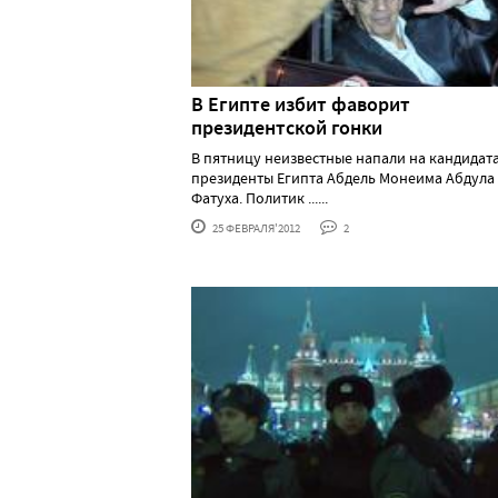
В Египте избит фаворит
президентской гонки
В пятницу неизвестные напали на кандидата
президенты Египта Абдель Монеима Абдула
Фатуха. Политик ......
25 ФЕВРАЛЯ'2012
2