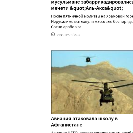
мусульмане забаррикадировались
мечети &quot;Аль-Акса&quot;
После пятничной молитвы на Храмовой горе
Иерусалиме вспыхнули массовые беспорядк
Сотни арабов за......
24 ФЕВРАЛЯ'2012
Авиация атаковала школу в
Афганистане
Авиация НАТО нанесла сегодня утром ошиб