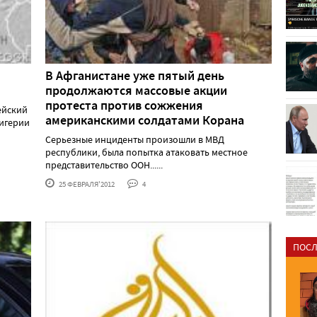
В Афганистане уже пятый день
продолжаются массовые акции
протеста против сожжения
ейский
американскими солдатами Корана
Нигерии
Серьезные инциденты произошли в МВД
республики, была попытка атаковать местное
представительство ООН......
25 ФЕВРАЛЯ'2012
4
ПОСЛ