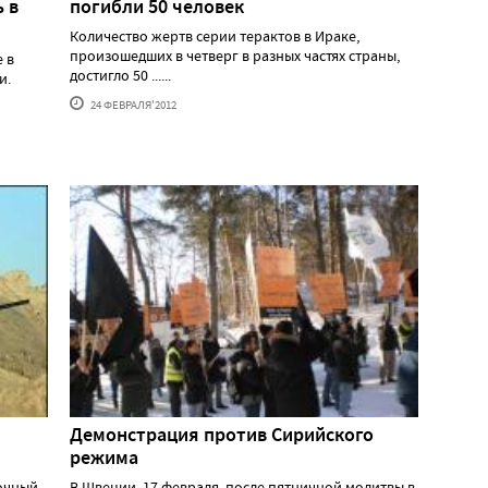
 в
погибли 50 человек
Количество жертв серии терактов в Ираке,
произошедших в четверг в разных частях страны,
 в
достигло 50 ......
и.
24 ФЕВРАЛЯ'2012
Демонстрация против Сирийского
режима
очный
В Швеции. 17 февраля, после пятничной молитвы в