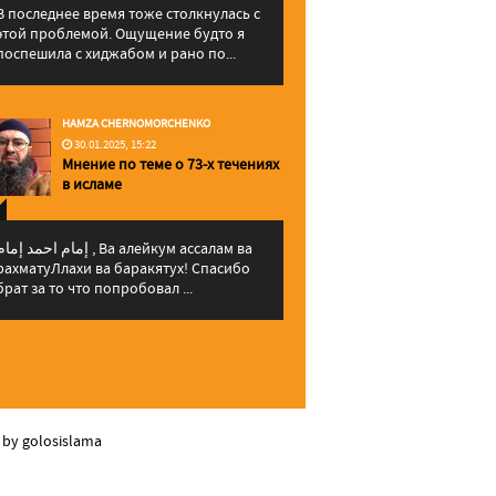
В последнее время тоже столкнулась с
этой проблемой. Ощущение будто я
поспешила с хиджабом и рано по...
HAMZA CHERNOMORCHENKO
30.01.2025, 15:22
Мнение по теме о 73-х течениях
в исламе
إمام احمد إما , Ва алейкум ассалам ва
рахматуЛлахи ва баракятух! Спасибо
брат за то что попробовал ...
 by golosislama