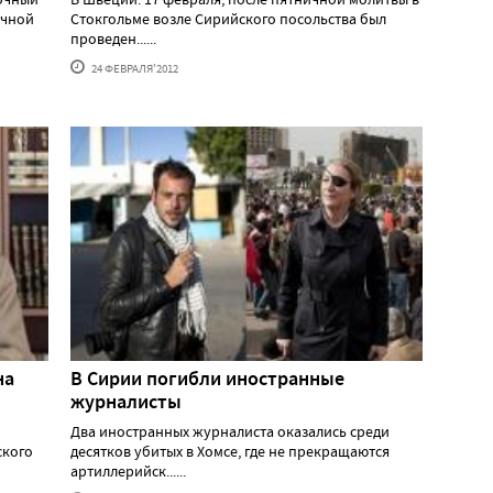
очной
Стокгольме возле Сирийского посольства был
проведен......
24 ФЕВРАЛЯ'2012
на
В Сирии погибли иностранные
журналисты
Два иностранных журналиста оказались среди
ского
десятков убитых в Хомсе, где не прекращаются
артиллерийск......