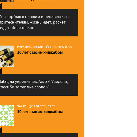
Со скорбью к павшим и ненавестью к
притеснителям, жизнь идет, расчет
будет обязательно. ...
ИКРАМУТДИН ХАН
17.04.2025, 00:27
10 лет с моим хиджабом
Salat, да укрепит вас Аллаx! Увидели,
спасибо за теплые слова :-)...
SALAT
11.04.2025, 09:02
10 лет с моим хиджабом