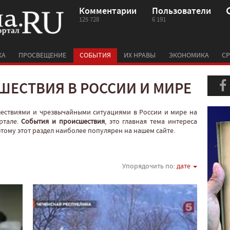
Комментарии
Пользователи
125 728
6 191
КА
ПРОСВЕЩЕНИЕ
СОБЫТИЯ
ИХ НРАВЫ
ЭКОНОМИКА
СР
ШЕСТВИЯ В РОССИИ И МИРЕ
шествиями и чрезвычайными ситуациями в России и мире на
ртале.
События и происшествия
, это главная тема интереса
оэтому этот раздел наиболее популярен на нашем сайте.
Упорядочить по:
дате