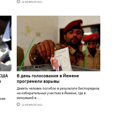
23 ФЕВРАЛЯ'2012
 США
В день голосования в Йемене
я
прогремели взрывы
Девять человек погибло в результате беспорядков
на избирательных участках в Йемене, где в
минувший в......
грам
22 ФЕВРАЛЯ'2012