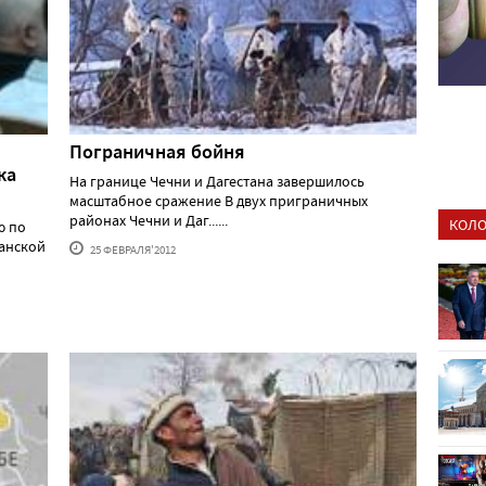
Пограничная бойня
ка
На границе Чечни и Дагестана завершилось
масштабное сражение В двух приграничных
районах Чечни и Даг......
КОЛО
ю по
ганской
25 ФЕВРАЛЯ'2012