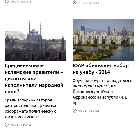
29 МАРТА'2014
27 МАРТА'2014
Средневековые
ЮАР объявляет набор
исламские правители –
на учебу - 2014
деспоты или
Обучение будет проводиться в
исполнители народной
институте "Хадиса", в г.
воли?
Йоханнесбург Южно-
Африканской Республики. В
Среди западных авторов
пр......
распространена привычка
изображать политическую
25 МАРТА'2014
жизнь исламского ......
25 МАРТА'2014