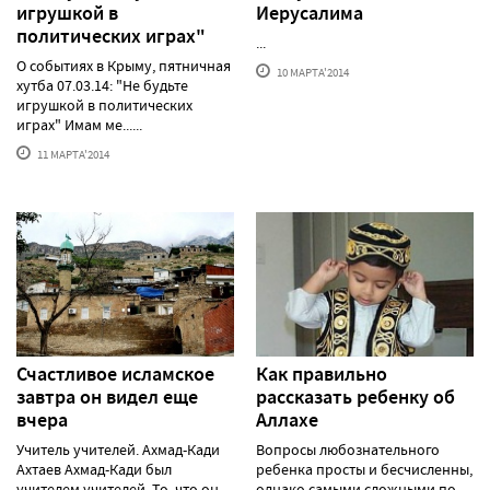
игрушкой в
Иерусалима
политических играх"
...
О событиях в Крыму, пятничная
10 МАРТА'2014
хутба 07.03.14: "Не будьте
игрушкой в политических
играх" Имам ме......
11 МАРТА'2014
Счастливое исламское
Как правильно
завтра он видел еще
рассказать ребенку об
вчера
Аллахе
Учитель учителей. Ахмад-Кади
Вопросы любознательного
Ахтаев Ахмад-Кади был
ребенка просты и бесчисленны,
учителем учителей. То, что он
однако самыми сложными по-