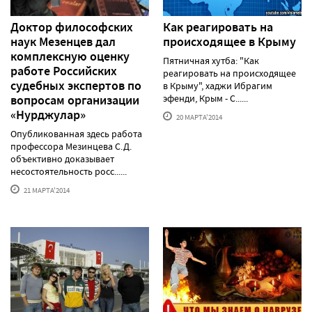
Доктор философских
Как реагировать на
наук Мезенцев дал
происходящее в Крыму
комплексную оценку
Пятничная хутба: "Как
работе Российских
реагировать на происходящее
судебных экспертов по
в Крыму", хаджи Ибрагим
вопросам организации
эфенди, Крым - С......
«Нурджулар»
20 МАРТА'2014
Опубликованная здесь работа
профессора Мезинцева С.Д.
объективно доказывает
несостоятельность росс......
21 МАРТА'2014