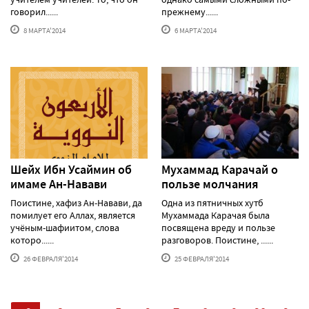
говорил......
прежнему......
8 МАРТА'2014
6 МАРТА'2014
Шейх Ибн Усаймин об
Мухаммад Карачай о
имаме Ан-Навави
пользе молчания
Поистине, хафиз Ан-Навави, да
Одна из пятничных хутб
помилует его Аллах, является
Мухаммада Карачая была
учёным-шафиитом, слова
посвящена вреду и пользе
которо......
разговоров. Поистине, ......
26 ФЕВРАЛЯ'2014
25 ФЕВРАЛЯ'2014