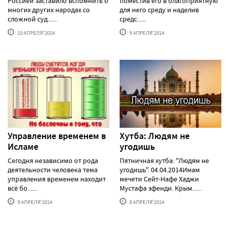
Россией заставило вспомнить о
поместив его в благоприятную
многих других народах со
для него среду и наделив
сложной суд......
средс......
10 АПРЕЛЯ'2014
9 АПРЕЛЯ'2014
Управление временем в
Хутба: Людям не
Исламе
угодишь
Сегодня независимо от рода
Пятничная хутба: "Людям не
деятельности человека тема
угодишь". 04.04.2014Имам
управления временем находит
мечети Сейт-Нафе Хаджи
всё бо......
Мустафа эфенди. Крым......
9 АПРЕЛЯ'2014
8 АПРЕЛЯ'2014