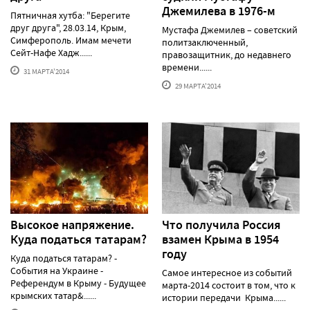
Джемилева в 1976-м
Пятничная хутба: "Берегите
друг друга", 28.03.14, Крым,
Мустафа Джемилев – советский
Симферополь. Имам мечети
политзаключенный,
Сейт-Нафе Хадж......
правозащитник, до недавнего
времени......
31 МАРТА'2014
29 МАРТА'2014
Высокое напряжение.
Что получила Россия
Куда податься татарам?
взамен Крыма в 1954
году
Куда податься татарам? -
События на Украине -
Самое интересное из событий
Референдум в Крыму - Будущее
марта-2014 состоит в том, что к
крымских татар&......
истории передачи Крыма......