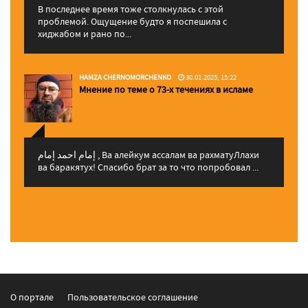
В последнее время тоже столкнулась с этой
проблемой. Ощущение будто я поспешила с
хиджабом и рано по...
HAMZA CHERNOMORCHENKO
30.01.2025, 15:22
Мнение по теме о 73-х течениях в исламе
إمام احمد إمام , Ва алейкум ассалам ва рахматуЛлахи
ва баракятух! Спасибо брат за то что попробовал ...
О портале
Пользовательское соглашение