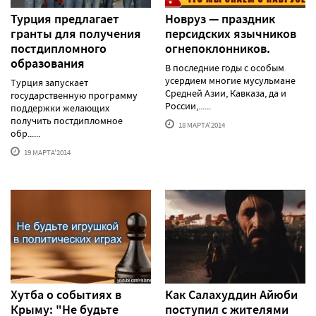
Турция предлагает
Новруз — праздник
гранты для получения
персидских язычников
постдипломного
огнепоклонников.
образования
В последние годы с особым
усердием многие мусульмане
Турция запускает
Средней Азии, Кавказа, да и
государственную программу
России,......
поддержки желающих
получить постдипломное
18 МАРТА'2014
обр......
19 МАРТА'2014
Хутба о событиях в
Как Салахуддин Айюби
Крыму: "Не будьте
поступил с жителями