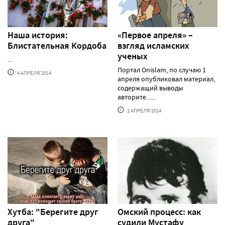
Наша история:
«Первое апреля» –
Блистательная Кордоба
взгляд исламских
ученых
...
Портал Onislam, по случаю 1
4 АПРЕЛЯ'2014
апреля опубликовал материал,
содержащий выводы
авторите......
2 АПРЕЛЯ'2014
Хутба: "Берегите друг
Омский процесс: как
друга"
судили Мустафу