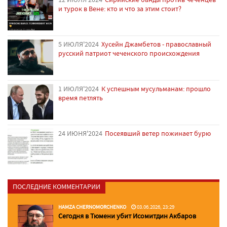
и турок в Вене: кто и что за этим стоит?
5 ИЮЛЯ'2024
Хусейн Джамбетов - православный
русский патриот чеченского происхождения
1 ИЮЛЯ'2024
К успешным мусульманам: прошло
время петлять
24 ИЮНЯ'2024
Посеявший ветер пожинает бурю
ПОСЛЕДНИЕ КОММЕНТАРИИ
HAMZA CHERNOMORCHENKO
03.06.2026, 23:29
Сегодня в Тюмени убит Исомитдин Акбаров