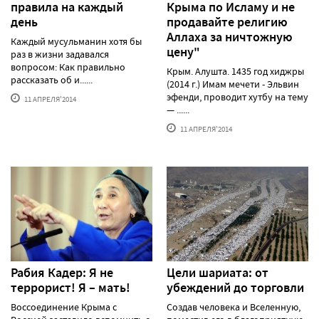
правила на каждый
Крыма по Исламу и не
день
продавайте религию
Аллаха за ничтожную
Каждый мусульманин хотя бы
цену"
раз в жизни задавался
вопросом: Как правильно
Крым. Алушта. 1435 год хиджры
рассказать об и......
(2014 г.) Имам мечети - Эльвин
эфенди, проводит хутбу на тему
11 АПРЕЛЯ'2014
— ......
11 АПРЕЛЯ'2014
Рабия Кадер: Я не
Цели шариата: от
террорист! Я – мать!
убеждений до торговли
Воссоединение Крыма с
Создав человека и Вселенную,