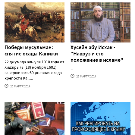
Победы мусульман:
Хусейн абу Исхак -
снятие осады Канижи
"Навруз и его
положение в исламе"
22 джумада аль-уля 1010 года от
Хиджры (8 (18) ноября 1601)
...
завершилась 69-дневная осада
22 МАРТА'2014
крепости Ка......
25 МАРТА'2014