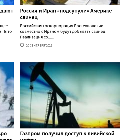
ыдают
Россия и Иран «подсунули» Америке
свинец
ящее
Российская госкорпорация Ростехнологии
а В то
совместно с Ираном будут добывать свинец.
Реализация со......
20 СЕНТЯБРЯ'2011
вро
Газпром получил доступ к ливийской
вказе
нефти