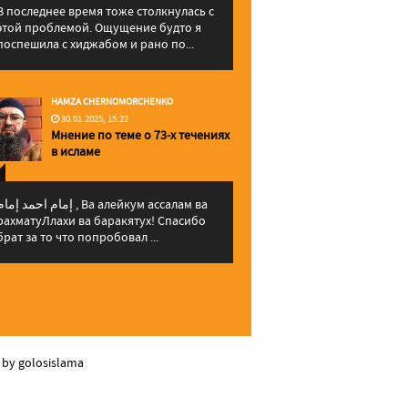
В последнее время тоже столкнулась с
этой проблемой. Ощущение будто я
поспешила с хиджабом и рано по...
HAMZA CHERNOMORCHENKO
30.01.2025, 15:22
Мнение по теме о 73-х течениях
в исламе
إمام احمد إما , Ва алейкум ассалам ва
рахматуЛлахи ва баракятух! Спасибо
брат за то что попробовал ...
 by golosislama