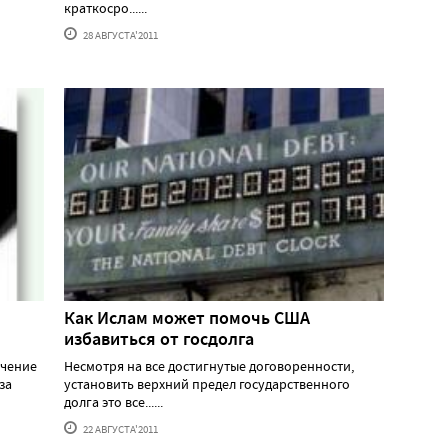
краткосро......
28 АВГУСТА'2011
Как Ислам может помочь США
избавиться от госдолга
учение
Несмотря на все достигнутые договоренности,
за
установить верхний предел государственного
долга это все......
22 АВГУСТА'2011