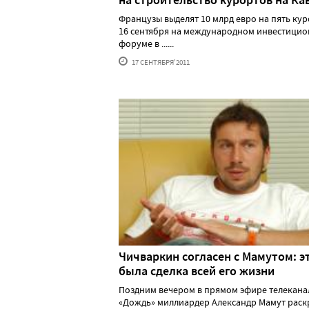
Французы выделят 10 млрд евро на пять ку
16 сентября на международном инвестици
форуме в ......
17 СЕНТЯБРЯ'2011
Чичваркин согласен с Мамутом: э
была сделка всей его жизни
Поздним вечером в прямом эфире телекана
«Дождь» миллиардер Александр Мамут раскры.