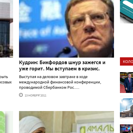
КОЛО
Кудрин: Бикфордов шнур зажегся и
уже горит. Мы вступаем в кризис.
рыть
Выступая на деловом завтраке в ходе
нсовых
международной финансовой конференции,
проводимой Сбербанком Рос......
13 НОЯБРЯ'2011