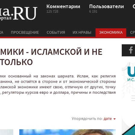
Комментарии
Пользователи
125 728
6 191
КА
ПРОСВЕЩЕНИЕ
СОБЫТИЯ
ИХ НРАВЫ
ЭКОНОМИКА
СР
МИКИ - ИСЛАМСКОЙ И НЕ
ТОЛЬКО
ки основанный на законах шариата. Ислам, как религия
анина, не остаётся в стороне и от экономической стороны
сламской экономике имеют свою, отличную от других, точку
 регуляторы курсов евро и доллара, причины и последствия
Упорядочить по:
дате