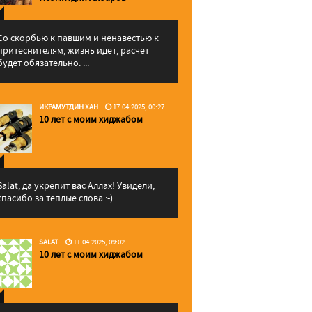
Со скорбью к павшим и ненавестью к
притеснителям, жизнь идет, расчет
будет обязательно. ...
ИКРАМУТДИН ХАН
17.04.2025, 00:27
10 лет с моим хиджабом
Salat, да укрепит вас Аллаx! Увидели,
спасибо за теплые слова :-)...
SALAT
11.04.2025, 09:02
10 лет с моим хиджабом