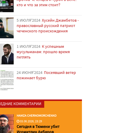
кто и что за этим стоит?
5 ИЮЛЯ'2024
Хусейн Джамбетов -
православный русский патриот
чеченского происхождения
1 ИЮЛЯ'2024
К успешным
мусульманам: прошло время
петлять
24 ИЮНЯ'2024
Посеявший ветер
пожинает бурю
ЕДНИЕ КОММЕНТАРИИ
HAMZA CHERNOMORCHENKO
03.06.2026, 23:29
Сегодня в Тюмени убит
Исомитдин Акбаров