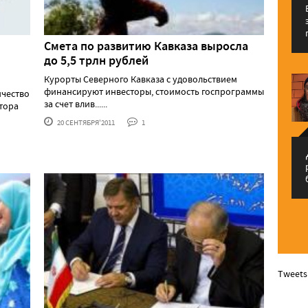
Смета по развитию Кавказа выросла
до 5,5 трлн рублей
Курорты Северного Кавказа с удовольствием
финансируют инвесторы, стоимость госпрограммы
ичество
за счет влив......
тора
20 СЕНТЯБРЯ'2011
1
م
Tweets