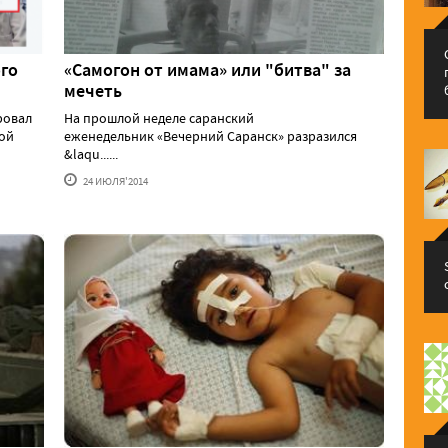
ого
«Самогон от имама» или "битва" за
мечеть
ровал
На прошлой неделе саранский
ой
еженедельник «Вечерний Саранск» разразился
&laqu......
24 ИЮЛЯ'2014