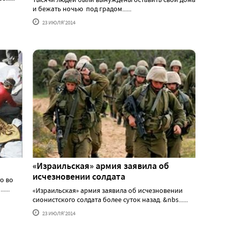
и бежать ночью под градом......
23 ИЮЛЯ'2014
«Израильская» армия заявила об
исчезновении солдата
о во
....
«Израильская» армия заявила об исчезновении
сионистского солдата более суток назад. &nbs......
23 ИЮЛЯ'2014