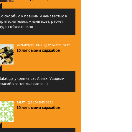
Со скорбью к павшим и ненавестью к
притеснителям, жизнь идет, расчет
будет обязательно. ...
ИКРАМУТДИН ХАН
17.04.2025, 00:27
10 лет с моим хиджабом
Salat, да укрепит вас Аллаx! Увидели,
спасибо за теплые слова :-)...
SALAT
11.04.2025, 09:02
10 лет с моим хиджабом