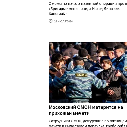
С момента начала наземной операции прот
«Бригады имени шахида Изз эд-Дина аль-
Кассама&r......
24 ИЮЛЯ'2014
Московский ОМОН матерится на
прихожан мечети
Сотрудники ОМОН, дежурящие по пятницам
мечети в Выползовом переулке, грубо себя ве.