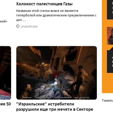
Холокост палестинцев Газы
Название этой статьи вовсе не является
гиперболой или драматическим преувеличением с
цел......
ский»
24 ИЮЛЯ'2014
م
Tweets
ее 50
"Израильские" истребители
разрушили еще три мечети в Секторе