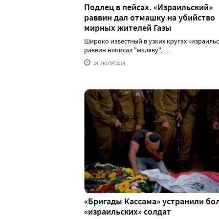
Подлец в пейсах. «Израильский»
раввин дал отмашку на убийство
мирных жителей Газы
Широко известный в узких кругах «израиль
раввин написал "маляву", ......
24 ИЮЛЯ'2014
«Бригады Кассама» устранили бол
«израильских» солдат