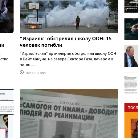
"Израиль" обстрелял школу ООН: 15
ии
человек погибли
я
"Израильская" артиллерия обстреляла школу ООН
ество
в Бейт Хануне, на севере Сектора Газа, вечером в
четве......
25 ИЮЛЯ'2014
ПОСЛ