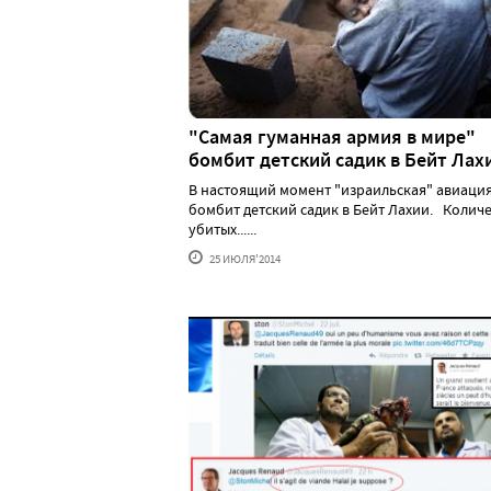
"Самая гуманная армия в мире"
бомбит детский садик в Бейт Лах
В настоящий момент "израильская" авиаци
бомбит детский садик в Бейт Лахии. Колич
убитых......
25 ИЮЛЯ'2014