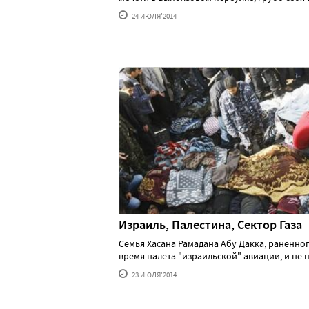
24 ИЮЛЯ'2014
Израиль, Палестина, Сектор Газа
Семья Хасана Рамадана Абу Дакка, раненног
время налета "израильской" авиации, и не п..
23 ИЮЛЯ'2014