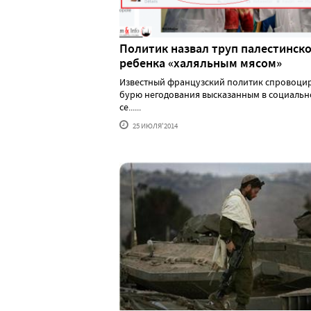
Политик назвал труп палестинск
ребенка «халяльным мясом»
Известный французский политик спровоци
бурю негодования высказанным в социальн
се......
25 ИЮЛЯ'2014