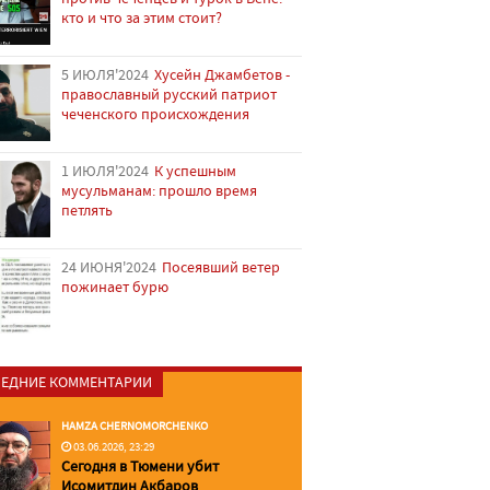
кто и что за этим стоит?
5 ИЮЛЯ'2024
Хусейн Джамбетов -
православный русский патриот
чеченского происхождения
1 ИЮЛЯ'2024
К успешным
мусульманам: прошло время
петлять
24 ИЮНЯ'2024
Посеявший ветер
пожинает бурю
ЕДНИЕ КОММЕНТАРИИ
HAMZA CHERNOMORCHENKO
03.06.2026, 23:29
Сегодня в Тюмени убит
Исомитдин Акбаров