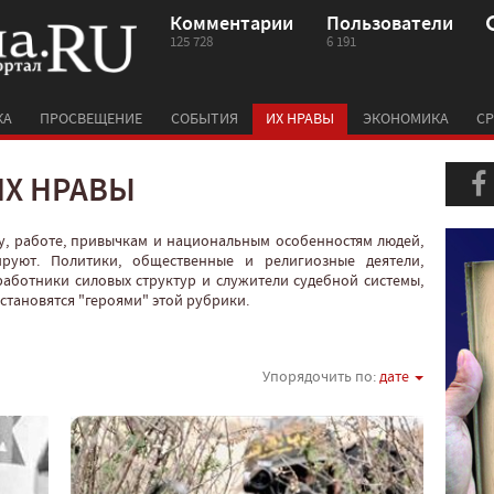
Комментарии
Пользователи
125 728
6 191
КА
ПРОСВЕЩЕНИЕ
СОБЫТИЯ
ИХ НРАВЫ
ЭКОНОМИКА
СР
ИХ НРАВЫ
у, работе, привычкам и национальным особенностям людей,
руют. Политики, общественные и религиозные деятели,
работники силовых структур и служители судебной системы,
с становятся "героями" этой рубрики.
Упорядочить по:
дате