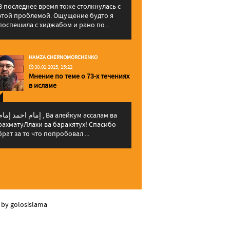
В последнее время тоже столкнулась с
этой проблемой. Ощущение будто я
поспешила с хиджабом и рано по...
HAMZA CHERNOMORCHENKO
30.01.2025, 15:22
Мнение по теме о 73-х течениях
в исламе
إمام احمد إما , Ва алейкум ассалам ва
рахматуЛлахи ва баракятух! Спасибо
брат за то что попробовал ...
 by golosislama