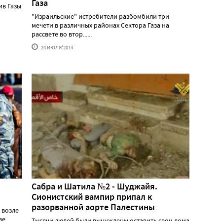
Газа
ив Газы
"Израильские" истребители разбомбили три
мечети в различных районах Сектора Газа на
рассвете во втор......
24 ИЮЛЯ'2014
Сабра и Шатила №2 - Шуджайя.
Сионистский вампир припал к
разорванной аорте Палестины
 возле
.....
Тысячи людей были вынуждены оставить свои дома