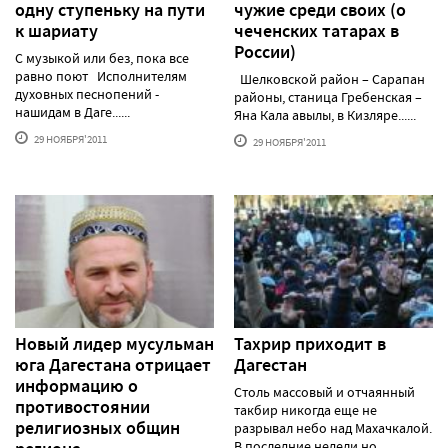
одну ступеньку на пути
чужие среди своих (о
к шариату
чеченских татарах в
России)
С музыкой или без, пока все
равно поют Исполнителям
Шелковской район – Сарапан
духовных песнопений -
районы, станица Гребенская –
нашидам в Даге......
Яна Кала авылы, в Кизляре......
29 НОЯБРЯ'2011
29 НОЯБРЯ'2011
Новый лидер мусульман
Тахрир приходит в
юга Дагестана отрицает
Дагестан
информацию о
Столь массовый и отчаянный
противостоянии
такбир никогда еще не
религиозных общин
разрывал небо над Махачкалой.
В последние недели но......