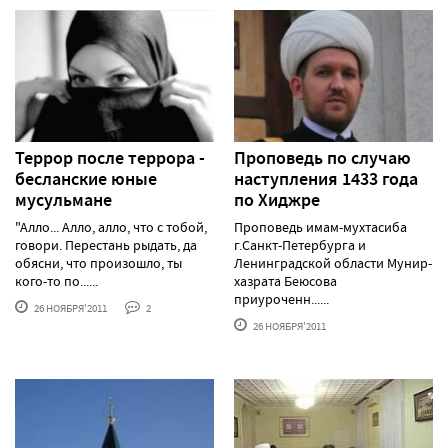
Террор после террора -
Проповедь по случаю
бесланские юные
наступления 1433 года
мусульмане
по Хиджре
"Алло... Алло, алло, что с тобой,
Проповедь имам-мухтасиба
говори. Перестань рыдать, да
г.Санкт-Петербурга и
обясни, что произошло, ты
Ленинградской области Мунир-
кого-то по......
хазрата Беюсова
приуроченн......
26 НОЯБРЯ'2011
2
26 НОЯБРЯ'2011