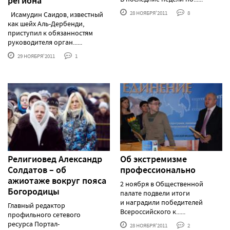
региона
28 НОЯБРЯ'2011
8
Исамудин Саидов, известный
как шейх Аль-Дербенди,
приступил к обязанностям
руководителя орган......
29 НОЯБРЯ'2011
1
Религиовед Александр
Об экстремизме
Солдатов – об
профессионально
ажиотаже вокруг пояса
2 ноября в Общественной
Богородицы
палате подвели итоги
и наградили победителей
Главный редактор
Всероссийского к......
профильного сетевого
ресурса Портал-
28 НОЯБРЯ'2011
2