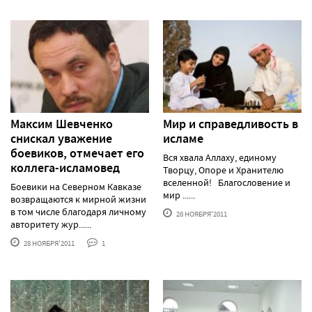
Максим Шевченко
Мир и справедливость в
снискал уважение
исламе
боевиков, отмечает его
Вся хвала Аллаху, единому
коллега-исламовед
Творцу, Опоре и Хранителю
вселенной! Благословение и
Боевики на Северном Кавказе
мир ......
возвращаются к мирной жизни
в том числе благодаря личному
28 НОЯБРЯ'2011
авторитету жур......
28 НОЯБРЯ'2011
1