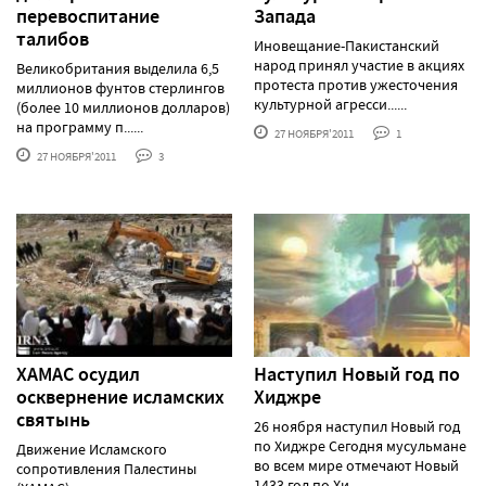
перевоспитание
Запада
талибов
Иновещание-Пакистанский
народ принял участие в акциях
Великобритания выделила 6,5
протеста против ужесточения
миллионов фунтов стерлингов
культурной агресси......
(более 10 миллионов долларов)
на программу п......
27 НОЯБРЯ'2011
1
27 НОЯБРЯ'2011
3
ХАМАС осудил
Наступил Новый год по
осквернение исламских
Хиджре
святынь
26 ноября наступил Новый год
по Хиджре Сегодня мусульмане
Движение Исламского
во всем мире отмечают Новый
сопротивления Палестины
1433 год по Хи......