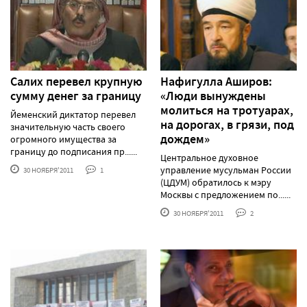
Салих перевел крупную
Нафигулла Аширов:
сумму денег за границу
«Люди вынуждены
молиться на тротуарах,
Йеменский диктатор перевел
на дорогах, в грязи, под
значительную часть своего
дождем»
огромного имущества за
границу до подписания пр......
Центральное духовное
управление мусульман России
30 НОЯБРЯ'2011
1
(ЦДУМ) обратилось к мэру
Москвы с предложением по......
30 НОЯБРЯ'2011
2