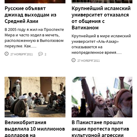
Русские объявят
Крупнейший исламский
джихад выходцам из
университет отказался
Средней Азии
от общения с
Ватиканом
В 2005 году я жил на Проспекте
Мира и часто ходил в мечеть,
Крупнейший в мире исламский
расположенную в Выползовом
университет «Аль-Азхар»
переулке. Как......
отказывается на
неопределенное время......
27 НОЯБРЯ'2011
2
27 НОЯБРЯ'2011
Великобритания
В Пакистане прошли
выделила 10 миллионов
акции протеста против
долларов на
культурной агрессии