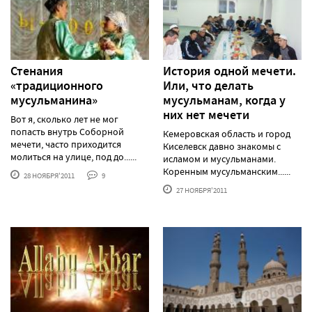
Стенания
История одной мечети.
«традиционного
Или, что делать
мусульманина»
мусульманам, когда у
них нет мечети
Вот я, сколько лет не мог
попасть внутрь Соборной
Кемеровская область и город
мечети, часто приходится
Киселевск давно знакомы с
молиться на улице, под до......
исламом и мусульманами.
Коренным мусульманским......
28 НОЯБРЯ'2011
9
27 НОЯБРЯ'2011