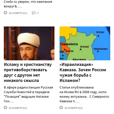
Credo.ru уверен, что кампания
вокруг&......
28 НОЯБРЯ'2011
3
Исламу и христианству
«Израилизация»
противоборствовать
Кавказа. Зачем России
друг с другом нет
чужая борьба с
никакого смысла
Исламом?
В эфире радиостанции Русская
Статья опубликована
Служба Новостей в передаче
на Ислам.RU в 2008 году, нопо
"Позиция" ведущие Наталья
моему актуальна... С Северного
Гон......
Кавказа п......
28 НОЯБРЯ'2011
28 НОЯБРЯ'2011