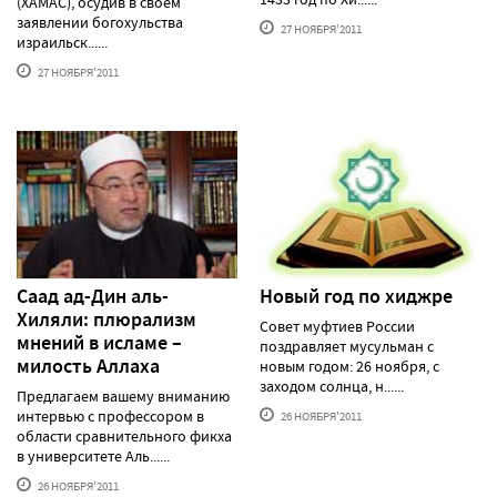
(ХАМАС), осудив в своем
заявлении богохульства
27 НОЯБРЯ'2011
израильск......
27 НОЯБРЯ'2011
Саад ад-Дин аль-
Новый год по хиджре
Хиляли: плюрализм
Совет муфтиев России
мнений в исламе –
поздравляет мусульман с
милость Аллаха
новым годом: 26 ноября, с
заходом солнца, н......
Предлагаем вашему вниманию
интервью с профессором в
26 НОЯБРЯ'2011
области сравнительного фикха
в университете Аль......
26 НОЯБРЯ'2011