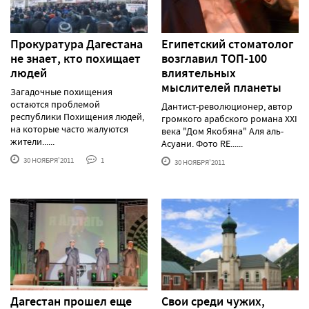
Прокуратура Дагестана
Египетский стоматолог
не знает, кто похищает
возглавил ТОП-100
людей
влиятельных
мыслителей планеты
Загадочные похищения
остаются проблемой
Дантист-революционер, автор
республики Похищения людей,
громкого арабского романа XXI
на которые часто жалуются
века "Дом Якобяна" Аля аль-
жители......
Асуани. Фото RE......
30 НОЯБРЯ'2011
1
30 НОЯБРЯ'2011
Дагестан прошел еще
Свои среди чужих,