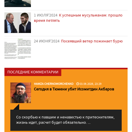
1 ИЮЛЯ'2024
К успешным мусульманам: прошло
время петлять
24 ИЮНЯ'2024
Посеявший ветер пожинает бурю
ПОСЛЕДНИЕ КОММЕНТАРИИ
HAMZA CHERNOMORCHENKO
03.06.2026, 23:29
Сегодня в Тюмени убит Исомитдин Акбаров
Со скорбью к павшим и ненавестью к притеснителям,
жизнь идет, расчет будет обязательно. ...