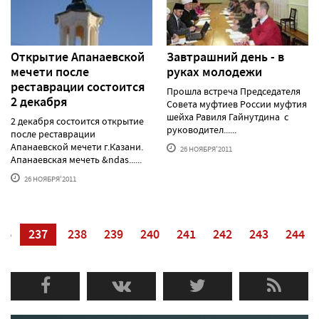
Открытие Апанаевской
Завтрашний день - в
мечети после
руках молодежи
реставрации состоится
Прошла встреча Председателя
2 декабря
Совета муфтиев России муфтия
шейха Равиля Гайнутдина с
2 декабря состоится открытие
руководител......
после реставрации
Апанаевской мечети г.Казани.
26 НОЯБРЯ'2011
Апанаевская мечеть &ndas......
26 НОЯБРЯ'2011
36
237
238
239
240
241
242
243
244