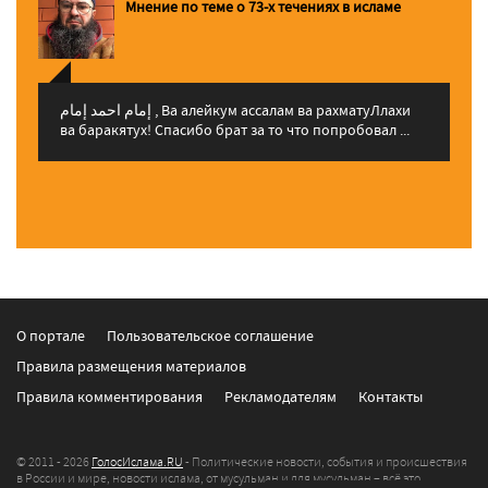
Мнение по теме о 73-х течениях в исламе
إمام احمد إمام , Ва алейкум ассалам ва рахматуЛлахи
ва баракятух! Спасибо брат за то что попробовал ...
О портале
Пользовательское соглашение
Правила размещения материалов
Правила комментирования
Рекламодателям
Контакты
© 2011 - 2026
ГолосИслама.RU
- Политические новости, события и происшествия
в России и мире, новости ислама, от мусульман и для мусульман – всё это