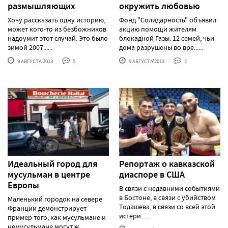
размышляющих
окружить любовью
Хочу рассказать одну историю,
Фонд "Солидарность" объявил
может кого-то из безбожников
акцию помощи жителям
надоумит этот случай. Это было
блокадной Газы. 12 семей, чьи
зимой 2007......
дома разрушены во вре......
9 АВГУСТА'2013
5
9 АВГУСТА'2013
2
Идеальный город для
Репортаж о кавказской
мусульман в центре
диаспоре в США
Европы
В связи с недавними событиями
в Бостоне, в связи с убийством
Маленький городок на севере
Тодашева, в связи со всей этой
Франции демонстрирует
истери......
пример того, как мусульмане и
немусульмане могут ж......