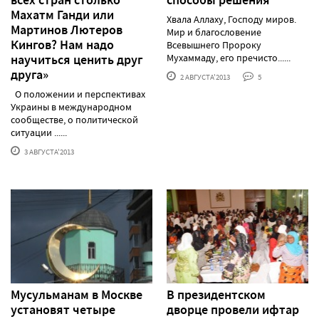
Махатм Ганди или
Хвала Аллаху, Господу миров.
Мартинов Лютеров
Мир и благословение
Кингов? Нам надо
Всевышнего Пророку
научиться ценить друг
Мухаммаду, его пречисто......
друга»
2 АВГУСТА'2013
5
О положении и перспективах
Украины в международном
сообществе, о политической
ситуации ......
3 АВГУСТА'2013
Мусульманам в Москве
В президентском
установят четыре
дворце провели ифтар