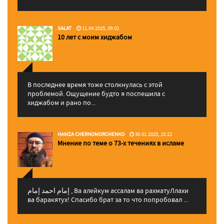
SALAT
11.04.2025, 09:02
10 лет с моим хиджабом
В последнее время тоже столкнулась с этой
проблемой. Ощущение будто я поспешила с
хиджабом и рано по...
HAMZA CHERNOMORCHENKO
30.01.2025, 15:22
Мнение по теме о 73-х течениях в исламе
إمام احمد إمام , Ва алейкум ассалам ва рахматуЛлахи
ва баракятух! Спасибо брат за то что попробовал ...