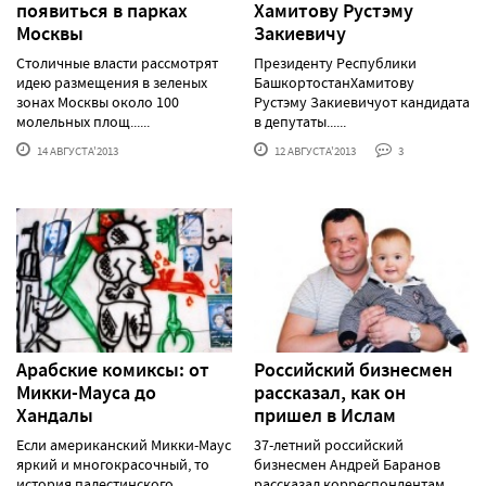
появиться в парках
Хамитову Рустэму
Москвы
Закиевичу
Столичные власти рассмотрят
Президенту Республики
идею размещения в зеленых
БашкортостанХамитову
зонах Москвы около 100
Рустэму Закиевичуот кандидата
молельных площ......
в депутаты......
14 АВГУСТА'2013
12 АВГУСТА'2013
3
Арабские комиксы: от
Российский бизнесмен
Микки-Мауса до
рассказал, как он
Хандалы
пришел в Ислам
Если американский Микки-Маус
37-летний российский
яркий и многокрасочный, то
бизнесмен Андрей Баранов
история палестинского
рассказал корреспондентам