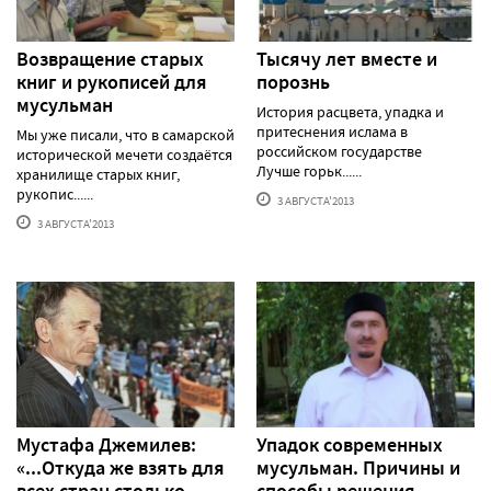
Возвращение старых
Тысячу лет вместе и
книг и рукописей для
порознь
мусульман
История расцвета, упадка и
притеснения ислама в
Мы уже писали, что в самарской
российском государстве
исторической мечети создаётся
Лучше горьк......
хранилище старых книг,
рукопис......
3 АВГУСТА'2013
3 АВГУСТА'2013
Мустафа Джемилев:
Упадок современных
«...Откуда же взять для
мусульман. Причины и
всех стран столько
способы решения