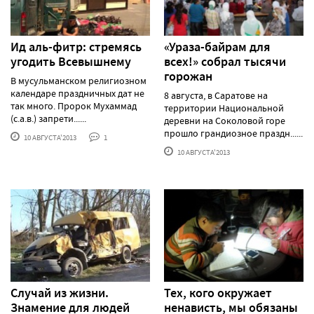
Ид аль-фитр: стремясь
«Ураза-байрам для
угодить Всевышнему
всех!» собрал тысячи
горожан
В мусульманском религиозном
календаре праздничных дат не
8 августа, в Саратове на
так много. Пророк Мухаммад
территории Национальной
(с.а.в.) запрети......
деревни на Соколовой горе
прошло грандиозное праздн......
10 АВГУСТА'2013
1
10 АВГУСТА'2013
Случай из жизни.
Тех, кого окружает
Знамение для людей
ненависть, мы обязаны