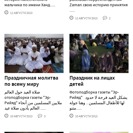
мальчика по имени Ханд......
Zaman свою историю принятия
......
11 АВГУСТА'2013
11 АВГУСТА'2013
2
Праздничная молитва
Праздник на лицах
по всему миру
детей
صلاة العيد حول العالم
Фотоподборка газеты "Эр-
отоподборка газеты "Эр-
Рийяд" يشكل العيد فرحة لا حدود
لها للأطفال المسلمين .. وهنا جولة
Рийяд" ملايين المسلمين من أنحاء
متنو......
العالم يأدون صلاة عيد ......
10 АВГУСТА'2013
3
10 АВГУСТА'2013