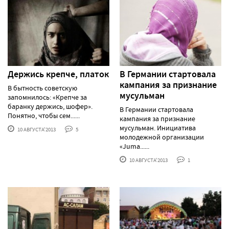
Держись крепче, платок
В Германии стартовала
кампания за признание
В бытность советскую
мусульман
запомнилось: «Крепче за
баранку держись, шофер».
В Германии стартовала
Понятно, чтобы сем......
кампания за признание
мусульман. Инициатива
10 АВГУСТА'2013
5
молодежной организации
«Juma......
10 АВГУСТА'2013
1