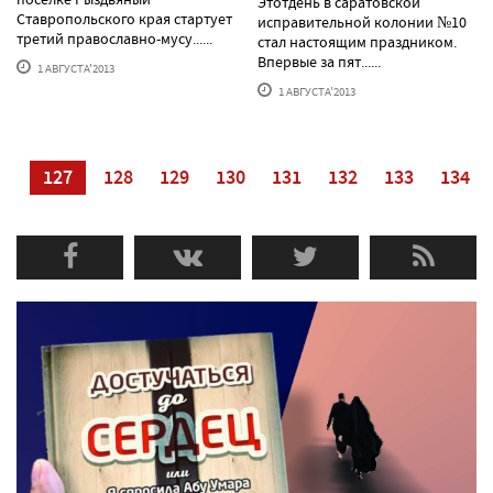
Этотдень в саратовской
Ставропольского края стартует
исправительной колонии №10
третий православно-мусу......
стал настоящим праздником.
Впервые за пят......
1 АВГУСТА'2013
1 АВГУСТА'2013
26
127
128
129
130
131
132
133
134