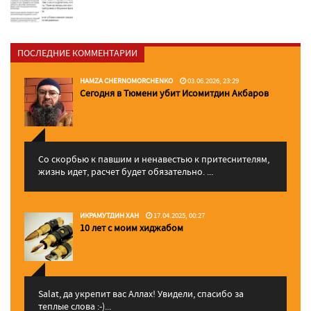
ПОСЛЕДНИЕ КОММЕНТАРИИ
HAMZA CHERNOMORCHENKO
03.06.2026, 23:29
Сегодня в Тюмени убит Исомитдин Акбаров
Со скорбью к павшим и ненавестью к притеснителям,
жизнь идет, расчет будет обязательно. ...
ИКРАМУТДИН ХАН
17.04.2025, 00:27
10 лет с моим хиджабом
Salat, да укрепит вас Аллаx! Увидели, спасибо за
теплые слова :-)...