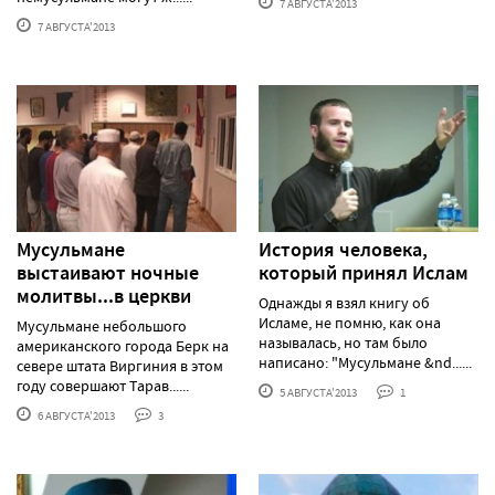
7 АВГУСТА'2013
7 АВГУСТА'2013
Мусульмане
История человека,
выстаивают ночные
который принял Ислам
молитвы...в церкви
Однажды я взял книгу об
Исламе, не помню, как она
Мусульмане небольшого
называлась, но там было
американского города Берк на
написано: "Мусульмане &nd......
севере штата Виргиния в этом
году совершают Тарав......
5 АВГУСТА'2013
1
6 АВГУСТА'2013
3