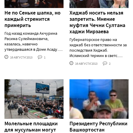
Не по Сеньке шапка, но
Хиджаб носить нельзя
каждый стремится
запретить. Мнение
примерить
муфтия Чечни Султана
хаджи Мирзаева
Год назад команда Акчурина
Расима Сулеймановича,
Губернаторское право на
казалась, навечно
хиджаб без ответственности за
утвердившаяся в Доме Асаду......
последствия Хиджаб.
Исламский термин в светс......
16 АВГУСТА'2013
1
16 АВГУСТА'2013
2
Молельные площадки
Президенту Республики
для мусульман могут
Башкортостан