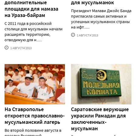
дополнительные
для мусульманок
площадки для намаза
Президент Малави Джойс Банда
на Ураза-байрам
пригласила самых активных и
успешных мусульманок страны
С 2011 года в российской
на ифт......
столице для мусульман начали
расширять территорию,
1 АВГУСТА'2013
отводимую для н......
1 АВГУСТА'2013
На Ставрополье
Саратовские верующие
откроется православно-
украсили Рамадан для
мусульманский лагерь
заключенных-
мусульман
Во второй половине августа в
поселке Рыздвяный