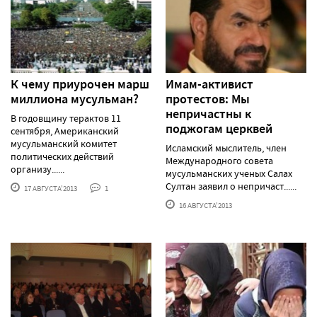
К чему приурочен марш
Имам-активист
миллиона мусульман?
протестов: Мы
непричастны к
В годовщину терактов 11
поджогам церквей
сентября, Американский
мусульманский комитет
Исламский мыслитель, член
политических действий
Международного совета
организу......
мусульманских ученых Салах
Султан заявил о непричаст......
17 АВГУСТА'2013
1
16 АВГУСТА'2013