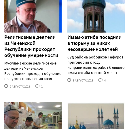
Религиозные деятели
Имам-хатиба посадили
из Чеченской
в тюрьму за никах
Республики проходят
несовершеннолетней
обучение умеренности
Суд района Бободжон Гафуров
приговорил к году
Мусульманские религиозные
исправительных работ бывшего
деятели из Чеченской
имам-хатиба местной мечет......
Республики проходят обучение
на курсах повышения квал......
3 АВГУСТА'2013
4
5 АВГУСТА'2013
1