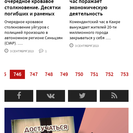
очередное кровавое
час поражает
столкновение. Десятки
экономическую
погибших и раненых
деятельность
Очередное кровавое
Комендантский час в Каире
столкновение уйгуров с
вынуждает жителей 20-ти
полицией произошло в
миллионного города
автономном регионе Синьцзян
закрываться у себя ......
(СУАР). ......
3 СЕНТЯБРЯ'2013
3 СЕНТЯБРЯ'2013
1
745
746
747
748
749
750
751
752
753