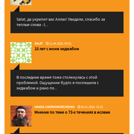
Salat, да укрепит вас Аллаx! Увидели, спасибо за
теплые слова :-)...
SALAT
11.04.2025, 09:02
10 лет с моим хиджабом
В последнее время тоже столкнулась с этой
проблемой. Ощущение будто я поспешила с
хиджабом и рано по...
HAMZA CHERNOMORCHENKO
30.01.2025, 15:22
Мнение по теме о 73-х течениях в исламе