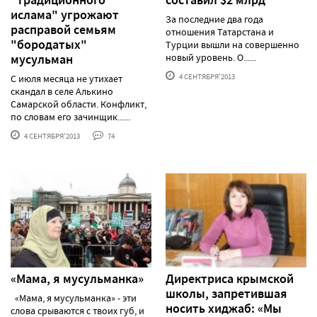
ислама" угрожают
За последние два года
расправой семьям
отношения Татарстана и
"бородатых"
Турции вышли на совершенно
мусульман
новый уровень. О......
4 СЕНТЯБРЯ'2013
С июля месяца не утихает
скандал в селе Алькино
Самарской области. Конфликт,
по словам его зачинщик......
4 СЕНТЯБРЯ'2013
74
«Мама, я мусульманка»
Директриса крымской
школы, запретившая
«Мама, я мусульманка» - эти
носить хиджаб: «Мы
слова срываются с твоих губ, и