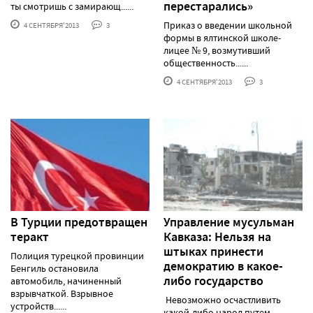
перестарались»
ты смотришь с замирающ......
Приказ о введении школьной
4 СЕНТЯБРЯ'2013
3
формы в ялтинской школе-
лицее № 9, возмутивший
общественность......
4 СЕНТЯБРЯ'2013
3
В Турции предотвращен
Управление мусульман
теракт
Кавказа: Нельзя на
штыках принести
Полиция турецкой провинции
демократию в какое-
Бенгиль остановила
либо государство
автомобиль, начиненный
взрывчаткой. Взрывное
Невозможно осчастливить
устройств......
какой-либо народ путем