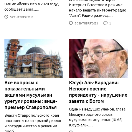
Олимпийских Игр в 2020 году,
Интернет В тестовом режиме
сообщает Zama......
начало вещать интернет-радио
"Азан". Радио размещ......
5 СЕНТЯБРЯ'2013
5 СЕНТЯБРЯ'2013
1
Все вопросы с
Юсуф Аль-Карадави:
показательными
Неповиновение
акциями мусульман
президенту - нарушение
урегулированы: вице-
завета с Богом
премьер Ставрополья
Один из ведущих улемов, глава
Международного союза
Власти Ставропольского края
мусульманских ученых (IUMS)
настроены на открытый диалог
Юсуф аль-......
и сотрудничество в решении
проб......