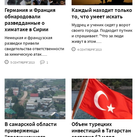
Германия и Франция
Каждый находит только
обнародовали
то, что умеет искать
разведданные о
Мудрец и ученик сидят у ворот
химатаке в Сирии
своего города. Подходит путник
и спрашивает: "Что за люди
Немецкая и французская
живут в этом......
разведки привели
свидетельства ответственности
4 СЕНТЯБРЯ'2013
за химическую атак......
5 СЕНТЯБРЯ'2013
1
В самарской области
Объем турецких
приверженцы
инвестиций в Татарстан
"традиционного
составил $2 млрд