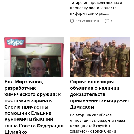
Татарстан провела анализ и
проверку достоверности
информации о ра......
4 СЕНТЯБРЯ'2013
5
Вил Мирзаянов,
Сирия: оппозиция
разработчик
объявила о наличии
химического оружия: к
доказательств
поставкам зарина в
применения химоружия
Сирию причастны
Дамаском
помощник Ельцина
Во вторник сирийская
Кунцевич и бывший
оппозиция заявила, что глава
глава Совета Федерации
медицинской службы
Шумейко
химических войск Сирии