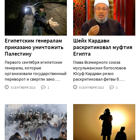
Египетским генералам
Шейх Кардави
приказано уничтожить
раскритиковал муфтия
Палестину
Египта
Первого сентября египетские
Глава Всемирного союза
генералы, которые
мусульманских богословов
организовали государственный
Юсуф Кардави резко
переворот и свергли зако......
раскритиковал фетвы б......
5 СЕНТЯБРЯ'2013
1
5 СЕНТЯБРЯ'2013
2