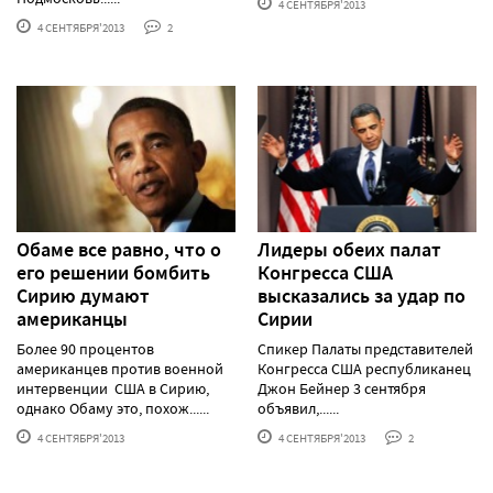
4 СЕНТЯБРЯ'2013
4 СЕНТЯБРЯ'2013
2
Обаме все равно, что о
Лидеры обеих палат
его решении бомбить
Конгресса США
Сирию думают
высказались за удар по
американцы
Сирии
Более 90 процентов
Спикер Палаты представителей
американцев против военной
Конгресса США республиканец
интервенции США в Сирию,
Джон Бейнер 3 сентября
однако Обаму это, похож......
объявил,......
4 СЕНТЯБРЯ'2013
4 СЕНТЯБРЯ'2013
2