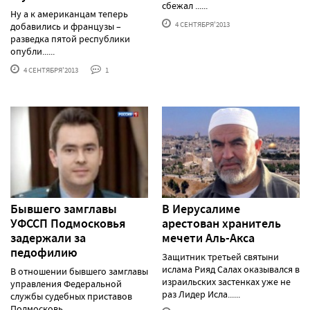
сбежал ......
Ну а к американцам теперь
4 СЕНТЯБРЯ'2013
добавились и французы –
разведка пятой республики
опубли......
4 СЕНТЯБРЯ'2013
1
Бывшего замглавы
В Иерусалиме
УФССП Подмосковья
арестован хранитель
задержали за
мечети Аль-Акса
педофилию
Защитник третьей святыни
ислама Рияд Салах оказывался в
В отношении бывшего замглавы
израильских застенках уже не
управления Федеральной
раз Лидер Исла......
службы судебных приставов
Подмосковь......