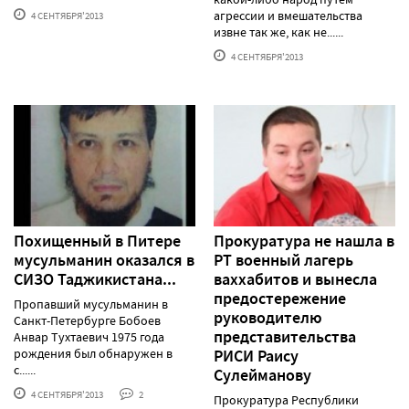
агрессии и вмешательства
4 СЕНТЯБРЯ'2013
извне так же, как не......
4 СЕНТЯБРЯ'2013
Похищенный в Питере
Прокуратура не нашла в
мусульманин оказался в
РТ военный лагерь
СИЗО Таджикистана...
ваххабитов и вынесла
предостережение
Пропавший мусульманин в
руководителю
Санкт-Петербурге Бобоев
представительства
Анвар Тухтаевич 1975 года
рождения был обнаружен в
РИСИ Раису
с......
Сулейманову
4 СЕНТЯБРЯ'2013
2
Прокуратура Республики