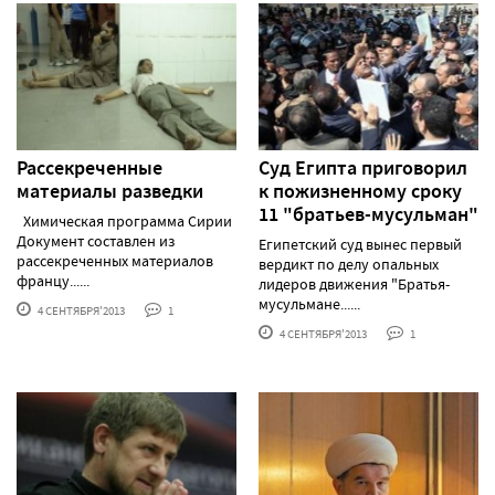
Рассекреченные
Суд Египта приговорил
материалы разведки
к пожизненному сроку
11 "братьев-мусульман"
Химическая программа Сирии
Документ составлен из
Египетский суд вынес первый
рассекреченных материалов
вердикт по делу опальных
францу......
лидеров движения "Братья-
мусульмане......
4 СЕНТЯБРЯ'2013
1
4 СЕНТЯБРЯ'2013
1