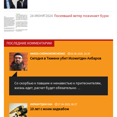
24 ИЮНЯ'2024
Посеявший ветер пожинает бурю
ПОСЛЕДНИЕ КОММЕНТАРИИ
HAMZA CHERNOMORCHENKO
03.06.2026, 23:29
Сегодня в Тюмени убит Исомитдин Акбаров
Со скорбью к павшим и ненавестью к притеснителям,
жизнь идет, расчет будет обязательно. ...
ИКРАМУТДИН ХАН
17.04.2025, 00:27
10 лет с моим хиджабом