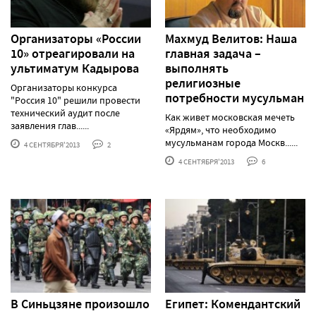
Организаторы «России
Махмуд Велитов: Наша
10» отреагировали на
главная задача –
ультиматум Кадырова
выполнять
религиозные
Организаторы конкурса
потребности мусульман
"Россия 10" решили провести
технический аудит после
Как живет московская мечеть
заявления глав......
«Ярдям», что необходимо
мусульманам города Москв......
4 СЕНТЯБРЯ'2013
2
4 СЕНТЯБРЯ'2013
6
В Синьцзяне произошло
Египет: Комендантский