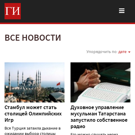
ВСЕ НОВОСТИ
Упорядочить по:
дате
Стамбул может стать
Духовное управление
столицей Олимпийских
мусульман Татарстана
Игр
запустило собственное
радио
Вся Турция затаила дыхание в
ожидании выбора столицы
Его можно слушать через