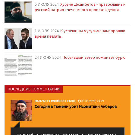
5 ИЮЛЯ'2024
Хусейн Джамбетов - православный
русский патриот чеченского происхождения
1 ИЮЛЯ'2024
К успешным мусульманам: прошло
время петлять
24 ИЮНЯ'2024
Посеявший ветер пожинает бурю
ПОСЛЕДНИЕ КОММЕНТАРИИ
HAMZA CHERNOMORCHENKO
03.06.2026, 23:29
Сегодня в Тюмени убит Исомитдин Акбаров
Со скорбью к павшим и ненавестью к притеснителям,