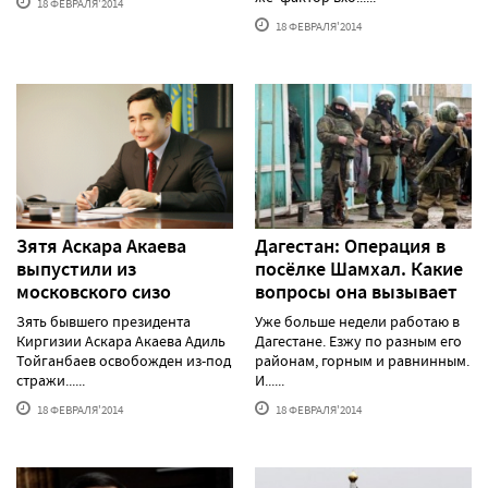
18 ФЕВРАЛЯ'2014
18 ФЕВРАЛЯ'2014
Зятя Аскара Акаева
Дагестан: Операция в
выпустили из
посёлке Шамхал. Какие
московского сизо
вопросы она вызывает
Зять бывшего президента
Уже больше недели работаю в
Киргизии Аскара Акаева Адиль
Дагестане. Езжу по разным его
Тойганбаев освобожден из-под
районам, горным и равнинным.
стражи......
И......
18 ФЕВРАЛЯ'2014
18 ФЕВРАЛЯ'2014