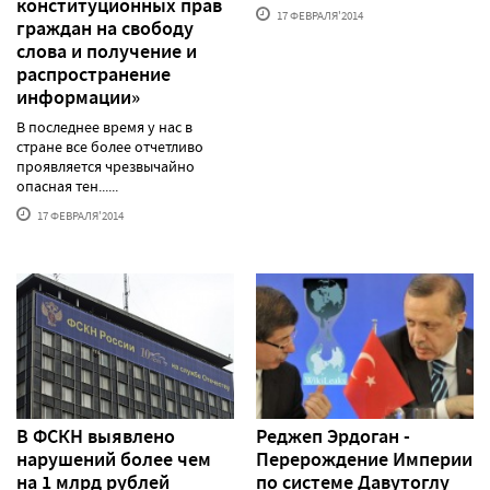
конституционных прав
17 ФЕВРАЛЯ'2014
граждан на свободу
слова и получение и
распространение
информации»
В последнее время у нас в
стране все более отчетливо
проявляется чрезвычайно
опасная тен......
17 ФЕВРАЛЯ'2014
В ФСКН выявлено
Реджеп Эрдоган -
нарушений более чем
Перерождение Империи
на 1 млрд рублей
по системе Давутоглу