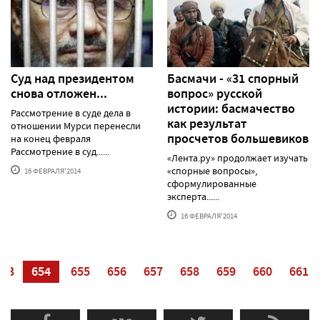
Суд над президентом
Басмачи - «31 спорный
снова отложен...
вопрос» русской
истории: басмачество
Рассмотрение в суде дела в
как результат
отношении Мурси перенесли
просчетов большевиков
на конец февраля
Рассмотрение в суд......
«Лента.ру» продолжает изучать
«спорные вопросы»,
16 ФЕВРАЛЯ'2014
сформулированные
эксперта......
16 ФЕВРАЛЯ'2014
653
654
655
656
657
658
659
660
661