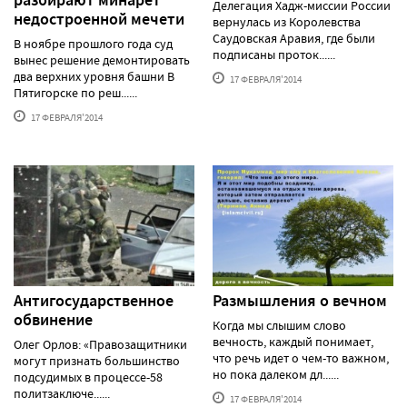
Делегация Хадж-миссии России
недостроенной мечети
вернулась из Королевства
Саудовская Аравия, где были
В ноябре прошлого года суд
подписаны проток......
вынес решение демонтировать
два верхних уровня башни В
17 ФЕВРАЛЯ'2014
Пятигорске по реш......
17 ФЕВРАЛЯ'2014
Антигосударственное
Размышления о вечном
обвинение
Когда мы слышим слово
вечность, каждый понимает,
Олег Орлов: «Правозащитники
что речь идет о чем-то важном,
могут признать большинство
но пока далеком дл......
подсудимых в процессе-58
политзаключе......
17 ФЕВРАЛЯ'2014