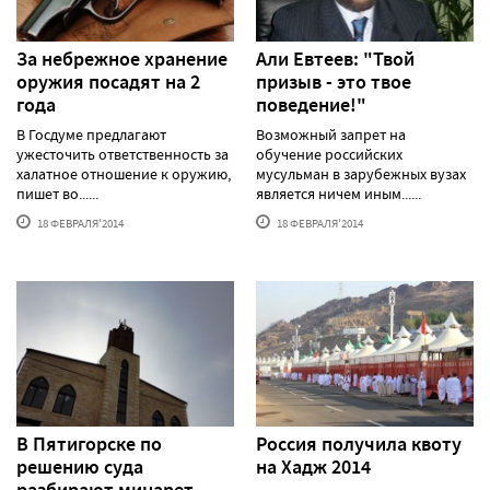
За небрежное хранение
Али Евтеев: "Твой
оружия посадят на 2
призыв - это твое
года
поведение!"
В Госдуме предлагают
Возможный запрет на
ужесточить ответственность за
обучение российских
халатное отношение к оружию,
мусульман в зарубежных вузах
пишет во......
является ничем иным......
18 ФЕВРАЛЯ'2014
18 ФЕВРАЛЯ'2014
В Пятигорске по
Россия получила квоту
решению суда
на Хадж 2014
разбирают минарет