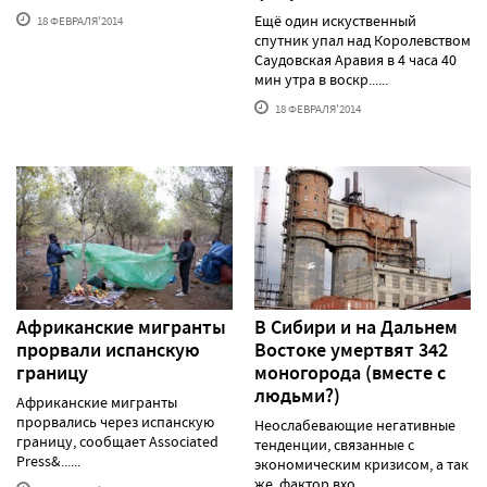
Ещё один искуственный
18 ФЕВРАЛЯ'2014
спутник упал над Королевством
Саудовская Аравия в 4 часа 40
мин утра в воскр......
18 ФЕВРАЛЯ'2014
Африканские мигранты
В Сибири и на Дальнем
прорвали испанскую
Востоке умертвят 342
границу
моногорода (вместе с
людьми?)
Африканские мигранты
прорвались через испанскую
Неослабевающие негативные
границу, сообщает Associated
тенденции, связанные с
Press&......
экономическим кризисом, а так
же фактор вхо......