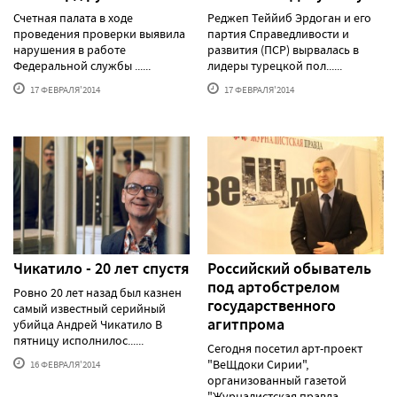
Счетная палата в ходе
Реджеп Теййиб Эрдоган и его
проведения проверки выявила
партия Справедливости и
нарушения в работе
развития (ПСР) вырвалась в
Федеральной службы ......
лидеры турецкой пол......
17 ФЕВРАЛЯ'2014
17 ФЕВРАЛЯ'2014
Чикатило - 20 лет спустя
Российский обыватель
под артобстрелом
Ровно 20 лет назад был казнен
государственного
самый известный серийный
агитпрома
убийца Андрей Чикатило В
пятницу исполнилос......
Сегодня посетил арт-проект
"ВеЩдоки Сирии",
16 ФЕВРАЛЯ'2014
организованный газетой
"Журналистская правда......