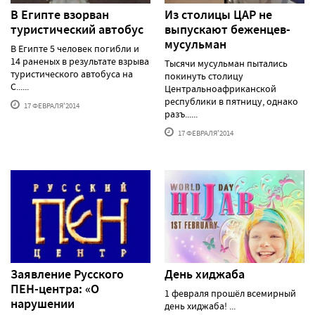
В Египте взорван
Из столицы ЦАР не
туристический автобус
выпускают беженцев-
мусульман
В Египте 5 человек погибли и
14 раненых в результате взрыва
Тысячи мусульман пытались
туристического автобуса на
покинуть столицу
С......
Центральноафриканской
республики в пятницу, однако
17 ФЕВРАЛЯ'2014
разъ......
17 ФЕВРАЛЯ'2014
Заявление Русского
День хиджаба
ПЕН-центра: «О
1 февраля прошёл всемирный
нарушении
день хиджаба! ...