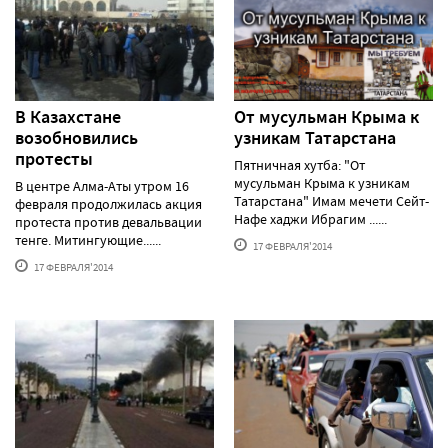
В Казахстане
От мусульман Крыма к
возобновились
узникам Татарстана
протесты
Пятничная хутба: "От
мусульман Крыма к узникам
В центре Алма-Аты утром 16
Татарстана" Имам мечети Сейт-
февраля продолжилась акция
Нафе хаджи Ибрагим ......
протеста против девальвации
тенге. Митингующие......
17 ФЕВРАЛЯ'2014
17 ФЕВРАЛЯ'2014