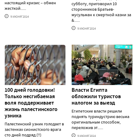
настоящий кризис – обмен
субботу, приговорил 10
жесткой......
сторонников Братьев-
мусульман к смертной казни за
9 ИЮНЯ'2014
&......
9 ИЮНЯ'2014
100 дней голодовки!
Власти Египта
Только несгибаемая
обложили туристов
воля поддерживает
налогом за выезд
жизнь палестинского
Египетские власти решили
узника
поднять туриндустрию весьма
оригинальным способом,
Палестинский узник голодает в
переложив эт......
застенках сионистского врага
сто дней подряд (!!)
9 ИЮНЯ'2014