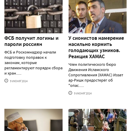
ФСБ получит логины и
У сионистов намерение
пароли россиян
насильно кормить
голодающих узников.
ФСБ и Роскомнадзор начали
Реакция ХАМАС
подготовку поправок к
законам, которые
Член политического бюро
регламентируют порядок сбора
Движения Исламского
и хран......
Сопротивления (ХАМАС) Иззат
ар-Ришк предостерёг об
9 ИЮНЯ'2014
"опас......
9 ИЮНЯ'2014