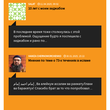
SALAT
11.04.2025, 09:02
10 лет с моим хиджабом
В последнее время тоже столкнулась с этой
проблемой. Ощущение будто я поспешила с
хиджабом и рано по...
HAMZA CHERNOMORCHENKO
30.01.2025, 15:22
Мнение по теме о 73-х течениях в исламе
إمام احمد إمام , Ва алейкум ассалам ва рахматуЛлахи
ва баракятух! Спасибо брат за то что попробовал ...