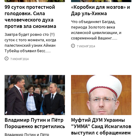
99 суток протестной
«Коробки для мозгов» и
голодовки. Сила
Дар уль-Хикма
человеческого духа
Что объединяет Багдад,
против зла сионизма
периода Золотого века
исламской цивилизации, и
Завтра будет ровно сто (!!)
современный Вашинг......
суток с того момента, когда
палестинский узник Айман
7 ИЮНЯ'2014
Тубейш объявил бесс......
7 ИЮНЯ'2014
Владимир Путин и Пётр
Муфтий ДУМ Украины
Порошенко встретились
"УММА" Саид Исмагилов
выступил с обращением
Владимир Путин и Пётр