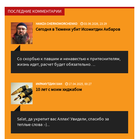
ПОСЛЕДНИЕ КОММЕНТАРИИ
HAMZA CHERNOMORCHENKO
03.06.2026, 23:29
Сегодня в Тюмени убит Исомитдин Акбаров
Со скорбью к павшим и ненавестью к притеснителям,
жизнь идет, расчет будет обязательно. ...
ИКРАМУТДИН ХАН
17.04.2025, 00:27
10 лет с моим хиджабом
Salat, да укрепит вас Аллаx! Увидели, спасибо за
теплые слова :-)...