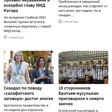
Приближается священный
оскорбил главу МИД
месяц рамадан. Нас отделяет от
Катара
него всего три недели. Но в
ожидан......
На заседании Совбеза ООН
Виталий Чуркин вступил в
9 ИЮНЯ'2014
словесную перепалку с главой
МИД Катар......
9 ИЮНЯ'2014
Скандал по поводу
10 сторонников
«салафитского
Братьев-мусульман
заговора» достиг апогея
приговорили к смерти
заочно
Британское правительство в
последние дни пережило
Египетский суд сегодня, в