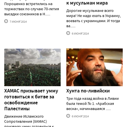
к мусульман мира
Порошенко встретились на
торжествах по случаю 70-летия
Дорогие мусульмане всего
высадки союзников в Н......
мира! Не надо ехать в Украину,
воевать с украинцами. И тогда
7 ИЮНЯ'2014
ва......
6 ИЮНЯ'2014
ХАМАС призывает умму
Хунта по-ливийски
готовиться к битве за
Три года назад война в Ливии
освобождение
была темой № 1. «Арабская
Палестины
весна», начинавшаяся ......
Движение Исламского
6 ИЮНЯ'2014
Сопротивления (ХАМАС)
призвало умму готовиться к