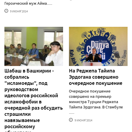
Героический муж Айма......
9 ИЮНЯ'2014
Шабаш в Башкирии -
На Реджепа Тайипа
собрались
Эрдогана совершено
"исламоеды", под
очередное покушение
руководством
Очередное покушение
идеологов российской
совершено на премьер
исламофобии в
министра Турции Реджепа
очередной раз обсудить
Тайипа Эрдогана. В Стамбуле
......
страшилки
навязываемые
9 ИЮНЯ'2014
российскому