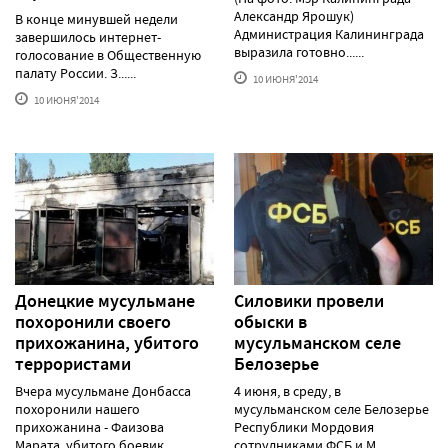
Александр Ярошук)
В конце минувшей недели
Администрация Калининграда
завершилось интернет-
выразила готовно......
голосование в Общественную
палату России. З......
10 ИЮНЯ'2014
10 ИЮНЯ'2014
Донецкие мусульмане
Силовики провели
похоронили своего
обыски в
прихожанина, убитого
мусульманском селе
террористами
Белозерье
Вчера мусульмане Донбасса
4 июня, в среду, в
похоронили нашего
мусульманском селе Белозерье
прихожанина - Фаизова
Республики Мордовия
Марата, убитого боевик......
сотрудниками ФСБ и М......