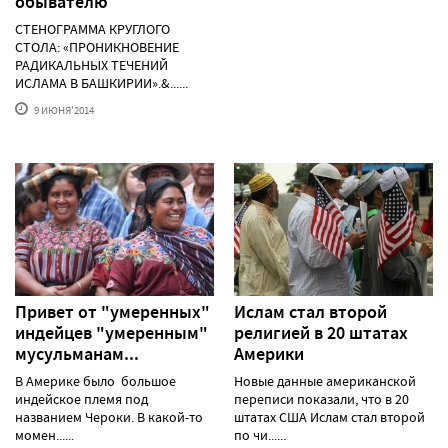
обывателю
СТЕНОГРАММА КРУГЛОГО
СТОЛА: «ПРОНИКНОВЕНИЕ
РАДИКАЛЬНЫХ ТЕЧЕНИЙ
ИСЛАМА В БАШКИРИИ».&......
9 ИЮНЯ'2014
Привет от "умеренных"
Ислам стал второй
индейцев "умеренным"
религией в 20 штатах
мусульманам...
Америки
В Америке было большое
Новые данные американской
индейское племя под
переписи показали, что в 20
названием Чероки. В какой-то
штатах США Ислам стал второй
момен......
по чи......