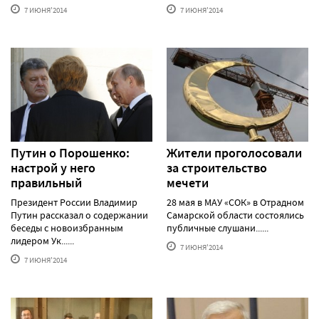
7 ИЮНЯ'2014
7 ИЮНЯ'2014
Путин о Порошенко:
Жители проголосовали
настрой у него
за строительство
правильный
мечети
Президент России Владимир
28 мая в МАУ «СОК» в Отрадном
Путин рассказал о содержании
Самарской области состоялись
беседы с новоизбранным
публичные слушани......
лидером Ук......
7 ИЮНЯ'2014
7 ИЮНЯ'2014