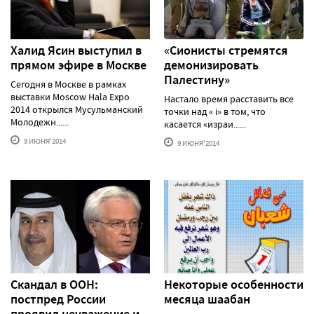
Халид Ясин выступил в
«Сионисты стремятся
прямом эфире в Москве
демонизировать
Палестину»
Сегодня в Москве в рамках
выставки Moscow Hala Expo
Настало время расставить все
2014 открылся Мусульманский
точки над « i» в том, что
Молодежн......
касается «израи......
9 ИЮНЯ'2014
9 ИЮНЯ'2014
Скандал в ООН:
Некоторые особенности
постпред России
месяца шаабан
проявил неуважение и