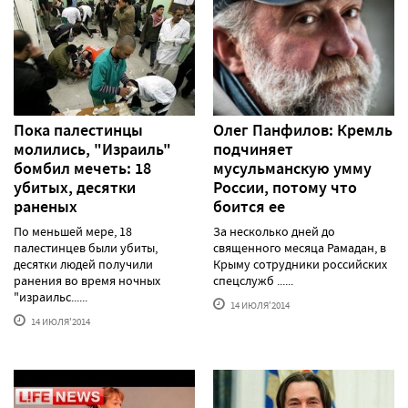
Пока палестинцы
Олег Панфилов: Кремль
молились, "Израиль"
подчиняет
бомбил мечеть: 18
мусульманскую умму
убитых, десятки
России, потому что
раненых
боится ее
По меньшей мере, 18
За несколько дней до
палестинцев были убиты,
священного месяца Рамадан, в
десятки людей получили
Крыму сотрудники российских
ранения во время ночных
спецслужб ......
"израильс......
14 ИЮЛЯ'2014
14 ИЮЛЯ'2014