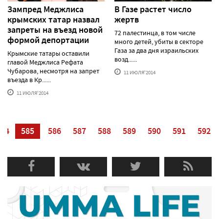
Зампред Меджлиса
В Газе растет число
крымских татар назвал
жертв
запреты на въезд новой
72 палестинца, в том числе
формой депортации
много детей, убиты в секторе
Газа за два дня израильских
Крымские татары оставили
возд......
главой Меджлиса Рефата
Чубарова, несмотря на запрет
11 ИЮЛЯ'2014
въезда в Кр......
11 ИЮЛЯ'2014
584
585
586
587
588
589
590
591
592