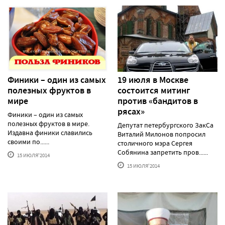
Финики – один из самых
19 июля в Москве
полезных фруктов в
состоится митинг
мире
против «бандитов в
рясах»
Финики – один из самых
полезных фруктов в мире.
Депутат петербургского ЗакСа
Издавна финики славились
Виталий Милонов попросил
своими по......
столичного мэра Сергея
Собянина запретить пров......
15 ИЮЛЯ'2014
15 ИЮЛЯ'2014