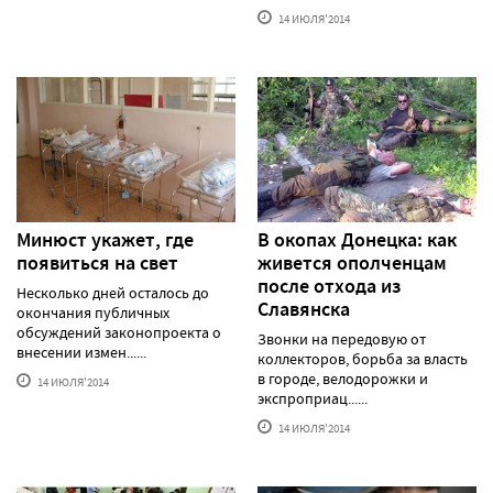
14 ИЮЛЯ'2014
Минюст укажет, где
В окопах Донецка: как
появиться на свет
живется ополченцам
после отхода из
Несколько дней осталось до
Славянска
окончания публичных
обсуждений законопроекта о
Звонки на передовую от
внесении измен......
коллекторов, борьба за власть
в городе, велодорожки и
14 ИЮЛЯ'2014
экспроприац......
14 ИЮЛЯ'2014