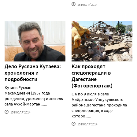
15 ИЮЛЯ'2014
Дело Руслана Кутаева:
Как проходят
хронология и
спецоперации в
подробности
Дагестане
(Фоторепортаж)
Кутаев Руслан
Махамдиевич (1957 года
С 6 по 9 июля в селе
рождения, уроженец и житель
Майданское Унцукульского
села Ачхой-Мартан ......
района Дагестана проходила
спецоперация, в ходе
15 ИЮЛЯ'2014
которо......
15 ИЮЛЯ'2014