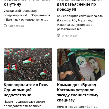
к Путину
дал разъяснение по
поводу ИГ
Уважаемый Владимир
Владимирович! Обращаемся
Как сообщила сайт канала аль-
к Вам как к руководителю ......
Джазира, Абу Мухаммад
Макдиси выпустил своё
14 ИЮЛЯ'2014
разъяснение в о......
14 ИЮЛЯ'2014
Кровопролитие в Газе.
Коммандос «Бригад
Одних эмоций
Кассама» устроили
недостаточно
засаду сионистскому
спецназу
Ислам предписывает своим
последователям великие
Ночью коммандос «Бригад