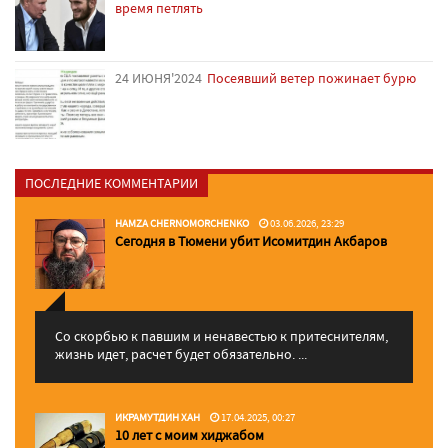
время петлять
24 ИЮНЯ'2024
Посеявший ветер пожинает бурю
ПОСЛЕДНИЕ КОММЕНТАРИИ
HAMZA CHERNOMORCHENKO
03.06.2026, 23:29
Сегодня в Тюмени убит Исомитдин Акбаров
Со скорбью к павшим и ненавестью к притеснителям,
жизнь идет, расчет будет обязательно. ...
ИКРАМУТДИН ХАН
17.04.2025, 00:27
10 лет с моим хиджабом