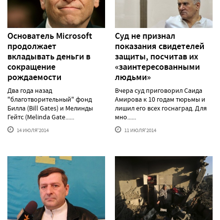
Основатель Microsoft
Суд не признал
продолжает
показания свидетелей
вкладывать деньги в
защиты, посчитав их
сокращение
«заинтересованными
рождаемости
людьми»
Два года назад
Вчера суд приговорил Саида
"благотворительный" фонд
Амирова к 10 годам тюрьмы и
Билла (Bill Gates) и Мелинды
лишил его всех госнаград. Для
Гейтс (Melinda Gate......
мно......
14 ИЮЛЯ'2014
11 ИЮЛЯ'2014