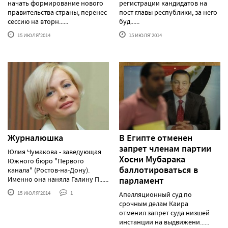
начать формирование нового
регистрации кандидатов на
правительства страны, перенес
пост главы республики, за него
сессию на вторн......
буд......
15 ИЮЛЯ'2014
15 ИЮЛЯ'2014
Журналюшка
В Египте отменен
запрет членам партии
Юлия Чумакова - заведующая
Хосни Мубарака
Южного бюро "Первого
баллотироваться в
канала" (Ростов-на-Дону).
Именно она наняла Галину П......
парламент
15 ИЮЛЯ'2014
1
Апелляционный суд по
срочным делам Каира
отменил запрет суда низшей
инстанции на выдвижени......