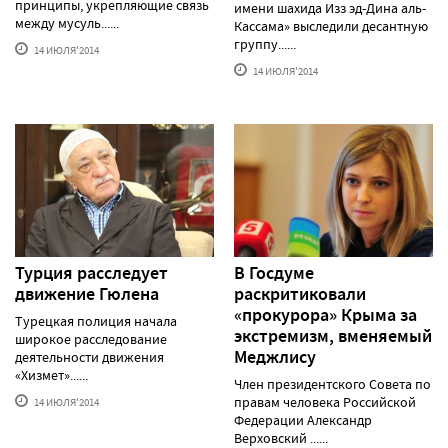
принципы, укрепляющие связь
имени шахида Изз эд-Дина аль-
между мусуль......
Кассама» выследили десантную
группу......
14 ИЮЛЯ'2014
14 ИЮЛЯ'2014
Турция расследует
В Госдуме
движение Гюлена
раскритиковали
«прокурора» Крыма за
Турецкая полиция начала
экстремизм, вменяемый
широкое расследование
Меджлису
деятельности движения
«Хизмет»......
Член президентского Совета по
правам человека Российской
14 ИЮЛЯ'2014
Федерации Александр
Верховский ......