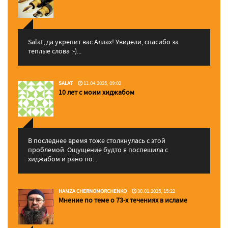
Salat, да укрепит вас Аллаx! Увидели, спасибо за
теплые слова :-)...
SALAT
11.04.2025, 09:02
10 лет с моим хиджабом
В последнее время тоже столкнулась с этой
проблемой. Ощущение будто я поспешила с
хиджабом и рано по...
HAMZA CHERNOMORCHENKO
30.01.2025, 15:22
Мнение по теме о 73-х течениях в исламе