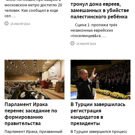
тронул дома евреев,
московском метро достигло 20
замешанных в убийстве
человек. Как сообщил в ходе
сел......
палестинского ребёнка
15 ИЮЛЯ'2014
Сцена 1: пропажа трёх
незаконных еврейских
«поселенцев&ra......
15 ИЮЛЯ'2014
Парламент Ирака
В Турции завершилась
перенес заседание по
регистрация
формированию
кандидатов в
правительства
президенты
Парламент Ирака, призванный
В Турции завершился процесс