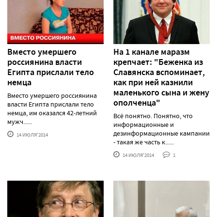
Вместо умершего
На 1 канале маразм
россиянина власти
крепчает: "Беженка из
Египта прислали тело
Славянска вспоминает,
немца
как при ней казнили
маленького сына и жену
Вместо умершего россиянина
ополченца"
власти Египта прислали тело
немца, им оказался 42-летний
Всё понятно. Понятно, что
мужч......
информационные и
дезинформационные кампании
14 ИЮЛЯ'2014
- такая же часть к......
14 ИЮЛЯ'2014
1