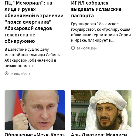
ПЦ "Мемориал": на
ИГИЛ собрался
лице и руках
выдавать исламские
обвиняемой в хранении
паспорта
"пояса смертника"
Группировка "Исламское
Абакаровой следов
государство", контролирующая
гексогена не
обширные территории в Сирии
обнаружено
и Ираке, планирует в......
14 ИЮЛЯ'2014
В Дагестане суд по делу
местной жительницы Сабины
Абакаровой, обвиняемой в
незаконном хр......
15 ИЮЛЯ'2014
Обращение «Мехк-Кхел»
Аль-Джазира: Макдиси