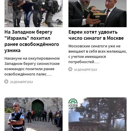
На Западном берегу
Евреи хотят удвоить
"Израиль" похитил
число синагог в Москве
ранее освобождённого
Московские синагоги уже не
узника
вмещают в себя всех желающих,
с учетом имеющихся
Накануне на оккупированном
потребностей......
Западном берегу сионистские
коммандос похитили ранее
16 ДЕКАБРЯ'2014
освобождённого палес......
16 ДЕКАБРЯ'2014