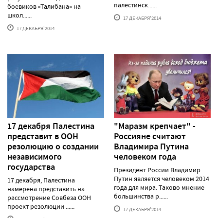
палестинск......
боевиков «Талибана» на
школ......
17 ДЕКАБРЯ'2014
17 ДЕКАБРЯ'2014
17 декабря Палестина
"Маразм крепчает" -
представит в ООН
Россияне считают
резолюцию о создании
Владимира Путина
независимого
человеком года
государства
Президент России Владимир
Путин является человеком 2014
17 декабря, Палестина
года для мира. Таково мнение
намерена представить на
большинства р......
рассмотрение Совбеза ООН
проект резолюции ......
17 ДЕКАБРЯ'2014