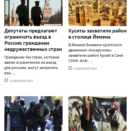
Депутаты предлагают
Хуситы захватили район
ограничить въезд в
в столице Йемена
Россию гражданам
В Йемене боевики хуситского
недружественных стран
движения «Ансаруллах»
захватили район Архаб в Сане
Гражданам тех стран, которые
САНА -&nb......
ввели ограничения на въезд
для россиян, могут запретить
15 ДЕКАБРЯ'2014
въе......
15 ДЕКАБРЯ'2014