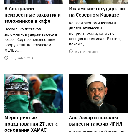
В Австралии
Исламское государство
неизвестные захватили
на Северном Кавказе
заложников в кафе
Ко всем экономическим и
дипломатическим
Несколько десятков
неприятностям, которые
заложников удерживаются в
сегодня переживает Россия,
кафе в Сиднее неизвестным
похоже, ......
вооруженным человеком
МЕЛЬБ......
15 ДЕКАБРЯ'2014
15 ДЕКАБРЯ'2014
Мероприятие
Аль-Азхар отказался
празднования 27 лет с
вынести такфир ИГИЛ
основания ХАМАС
(На фото: верховный имам Аль-