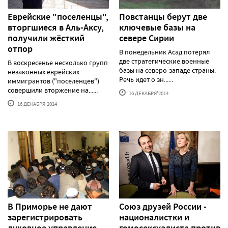
Еврейские "поселенцы",
Повстанцы берут две
вторгшиеся в Аль-Аксу,
ключевые базы на
получили жёсткий
севере Сирии
отпор
В понедельник Асад потерял
две стратегические военные
В воскресенье несколько групп
базы на северо-западе страны.
незаконных еврейских
Речь идет о зн......
иммигрантов ("поселенцев")
совершили вторжение на......
16 ДЕКАБРЯ'2014
16 ДЕКАБРЯ'2014
В Приморье не дают
Союз друзей России -
зарегистрировать
националистки и
духовное управление
гомосексуалиста против