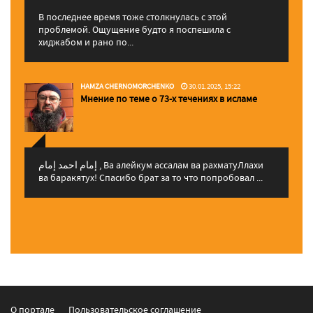
В последнее время тоже столкнулась с этой
проблемой. Ощущение будто я поспешила с
хиджабом и рано по...
HAMZA CHERNOMORCHENKO
30.01.2025, 15:22
Мнение по теме о 73-х течениях в исламе
إمام احمد إمام , Ва алейкум ассалам ва рахматуЛлахи
ва баракятух! Спасибо брат за то что попробовал ...
О портале
Пользовательское соглашение