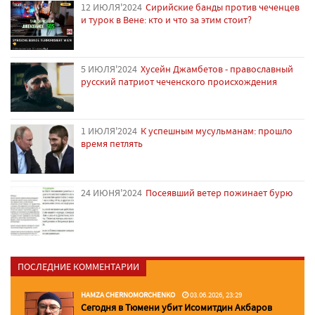
12 ИЮЛЯ'2024
Сирийские банды против чеченцев
и турок в Вене: кто и что за этим стоит?
5 ИЮЛЯ'2024
Хусейн Джамбетов - православный
русский патриот чеченского происхождения
1 ИЮЛЯ'2024
К успешным мусульманам: прошло
время петлять
24 ИЮНЯ'2024
Посеявший ветер пожинает бурю
ПОСЛЕДНИЕ КОММЕНТАРИИ
HAMZA CHERNOMORCHENKO
03.06.2026, 23:29
Сегодня в Тюмени убит Исомитдин Акбаров