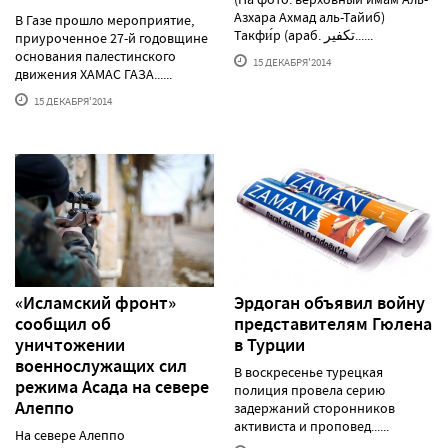
Азхара Ахмад аль-Тайиб)
В Газе прошло мероприятие,
Такфи́р (араб. تكفير......
приуроченное 27-й годовщине
основания палестинского
15 ДЕКАБРЯ'2014
движения ХАМАС ГАЗА......
15 ДЕКАБРЯ'2014
«Исламский фронт»
Эрдоган объявил войну
сообщил об
представителям Гюлена
уничтожении
в Турции
военнослужащих сил
В воскресенье турецкая
режима Асада на севере
полиция провела серию
Алеппо
задержаний сторонников
активиста и проповед......
На севере Алеппо