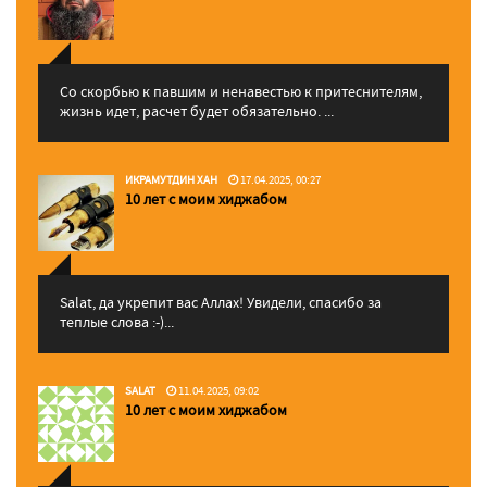
Со скорбью к павшим и ненавестью к притеснителям,
жизнь идет, расчет будет обязательно. ...
ИКРАМУТДИН ХАН
17.04.2025, 00:27
10 лет с моим хиджабом
Salat, да укрепит вас Аллаx! Увидели, спасибо за
теплые слова :-)...
SALAT
11.04.2025, 09:02
10 лет с моим хиджабом