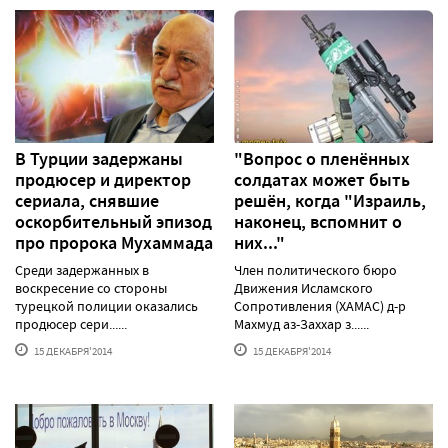
В Турции задержаны
"Вопрос о пленённых
продюсер и директор
солдатах может быть
сериала, снявшие
решён, когда "Израиль,
оскорбительный эпизод
наконец, вспомнит о
про пророка Мухаммада
них..."
Среди задержанных в
Член политического бюро
воскресение со стороны
Движения Исламского
турецкой полиции оказались
Сопротивления (ХАМАС) д-р
продюсер сери......
Махмуд аз-Заххар з......
15 ДЕКАБРЯ'2014
15 ДЕКАБРЯ'2014