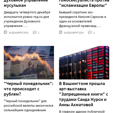
мусульман
"исламизации Европы"
Двадцать четвертого декабря
Бывший соратник экс-
исполнится ровно год со дня
президента Николя Саркози и
учреждения Духовного
один из основателей
управления ......
французской правозащ......
16 ДЕКАБРЯ'2014
1
16 ДЕКАБРЯ'2014
2
"Черный понедельник":
В Вашингтоне прошла
что происходит с
арт-выставка
рублем?
"Запрещенные книги" с
трудами Саида Нурси и
"Черный понедельник" для
Анны Ахматовой
российской валюты закончился
сильнейшим однодневным
В главном здании публичной