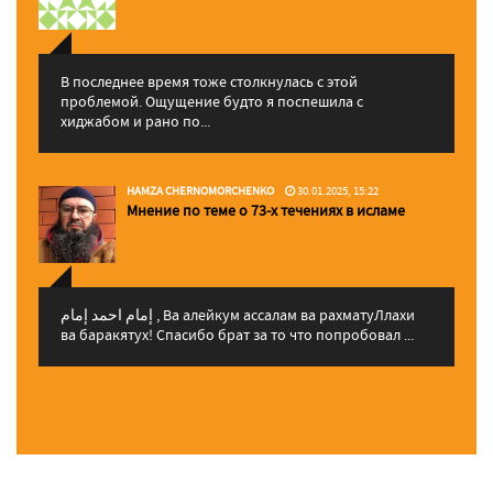
В последнее время тоже столкнулась с этой
проблемой. Ощущение будто я поспешила с
хиджабом и рано по...
HAMZA CHERNOMORCHENKO
30.01.2025, 15:22
Мнение по теме о 73-х течениях в исламе
إمام احمد إمام , Ва алейкум ассалам ва рахматуЛлахи
ва баракятух! Спасибо брат за то что попробовал ...