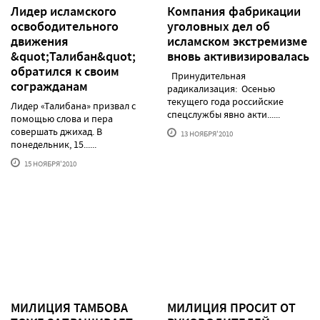
Лидер исламского
Компания фабрикации
освободительного
уголовных дел об
движения
исламском экстремизме
&quot;Талибан&quot;
вновь активизировалась
обратился к своим
Принудительная
согражданам
радикализация: Осенью
текущего года российские
Лидер «Талибана» призвал с
спецслужбы явно акти......
помощью слова и пера
совершать джихад. В
13 НОЯБРЯ'2010
понедельник, 15......
15 НОЯБРЯ'2010
МИЛИЦИЯ ТАМБОВА
МИЛИЦИЯ ПРОСИТ ОТ