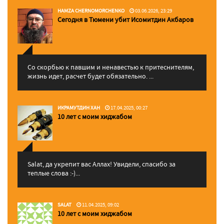
HAMZA CHERNOMORCHENKO
03.06.2026, 23:29
Сегодня в Тюмени убит Исомитдин Акбаров
Со скорбью к павшим и ненавестью к притеснителям,
жизнь идет, расчет будет обязательно. ...
ИКРАМУТДИН ХАН
17.04.2025, 00:27
10 лет с моим хиджабом
Salat, да укрепит вас Аллаx! Увидели, спасибо за
теплые слова :-)...
SALAT
11.04.2025, 09:02
10 лет с моим хиджабом