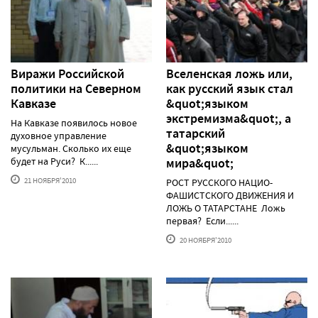
Виражи Российской
Вселенская ложь или,
политики на Северном
как русский язык стал
Кавказе
&quot;языком
экстремизма&quot;, а
На Кавказе появилось новое
татарский
духовное управление
&quot;языком
мусульман. Сколько их еще
будет на Руси? К......
мира&quot;
21 НОЯБРЯ'2010
РОСТ РУССКОГО НАЦИО-
ФАШИСТСКОГО ДВИЖЕНИЯ И
ЛОЖЬ О ТАТАРСТАНЕ Ложь
первая? Если......
20 НОЯБРЯ'2010