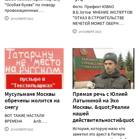
"Особая буква" по поводу
Фото: Префект ЮВАО
провокационных......
В.Б.Зотов МНЕНИЕ ЭКСПЕРТОВ:
"ОТКАЗ В СТРОИТЕЛЬСТВЕ
24 НОЯБРЯ'2010
МЕЧЕТЕЙ МОЖЕТ ОБЕРН......
24 НОЯБРЯ'2010
Мусульмане Москвы
Прямая речь с Юлией
обречены молится на
Латыниной на Эхо
снегу
Москвы. &quot;Реалии
нашей
ВОТ ТАКИЕ НАСТАЛИ
действительности&quot;.
ВРЕМЕНА &nb......
История, которую мало кто
23 НОЯБРЯ'2010
заметил это арест в Питере