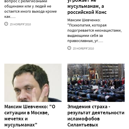
угрожает не
вопрос с религиозными
мусульманам, а
общинами или у людей не
остается иного выхода кроме
российской Конс
как......
Максим Шевченко:
25 НОЯБРЯ'2010
"Психопатия, которая
подогревается неонацистами,
выдающими себя за
православных, уг......
25 НОЯБРЯ'2010
Максим Шевченко: "О
Эпидемия страха -
ситуации в Москве,
результат деятельности
мечетях и
исламофобов
мусульманах"
Силантьевых