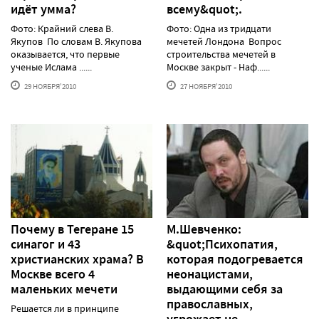
идёт умма?
всему&quot;.
Фото: Крайний слева В.
Фото: Одна из тридцати
Якупов По словам В. Якупова
мечетей Лондона Вопрос
оказывается, что первые
строительства мечетей в
ученые Ислама ......
Москве закрыт - Наф......
29 НОЯБРЯ'2010
27 НОЯБРЯ'2010
Почему в Тегеране 15
М.Шевченко:
синагог и 43
&quot;Психопатия,
христианских храма? В
которая подогревается
Москве всего 4
неонацистами,
маленьких мечети
выдающими себя за
православных,
Решается ли в принципе