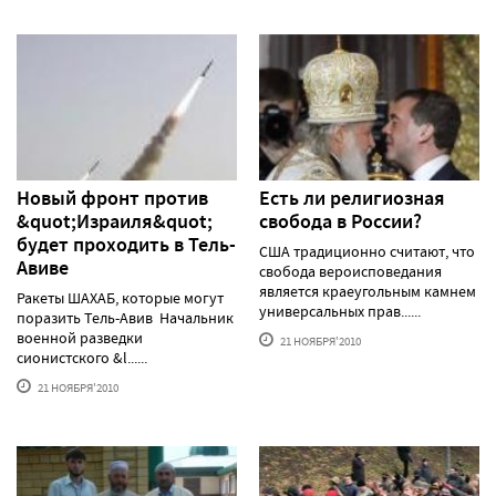
Новый фронт против
Есть ли религиозная
&quot;Израиля&quot;
свобода в России?
будет проходить в Тель-
США традиционно считают, что
Авиве
свобода вероисповедания
является краеугольным камнем
Ракеты ШАХАБ, которые могут
универсальных прав......
поразить Тель-Авив Начальник
военной разведки
21 НОЯБРЯ'2010
сионистского &l......
21 НОЯБРЯ'2010