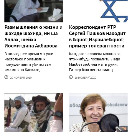
Размышления о жизни и
Корреспондент РТР
шахаде шахида, ин ша
Сергей Пашков находит
Аллах, шейха
в &quot;Израиле&quot;
Иосмитдина Акбарова
пример толерантности
В последнее время мы уже
Каждого человека можно за
настолько привыкли к
что-нибудь похвалить. Леди
покушениям и убийствам
Макбет любила мыть руки.
имамов на Кавказе, ......
Гитлер был вегетарианц......
20 НОЯБРЯ'2010
18 НОЯБРЯ'2010