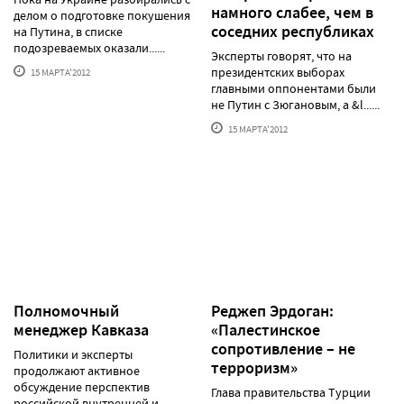
намного слабее, чем в
делом о подготовке покушения
соседних республиках
на Путина, в списке
подозреваемых оказали......
Эксперты говорят, что на
президентских выборах
15 МАРТА'2012
главными оппонентами были
не Путин с Зюгановым, а &l......
15 МАРТА'2012
Полномочный
Реджеп Эрдоган:
менеджер Кавказа
«Палестинское
сопротивление – не
Политики и эксперты
терроризм»
продолжают активное
обсуждение перспектив
Глава правительства Турции
российской внутренней и