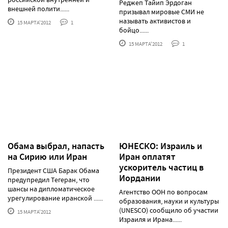
Реджеп Тайип Эрдоган
внешней полити......
призывал мировые СМИ не
называть активистов и
15 МАРТА'2012
1
бойцо......
15 МАРТА'2012
1
Обама выбрал, напасть
ЮНЕСКО: Израиль и
на Сирию или Иран
Иран оплатят
ускоритель частиц в
Президент США Барак Обама
Иордании
предупредил Тегеран, что
шансы на дипломатическое
Агентство ООН по вопросам
урегулирование иранской ......
образования, науки и культуры
(UNESCO) сообщило об участии
15 МАРТА'2012
Израиля и Ирана......