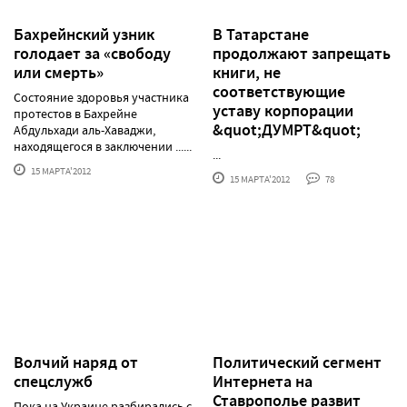
Бахрейнский узник
В Татарстане
голодает за «свободу
продолжают запрещать
или смерть»
книги, не
соответствующие
Состояние здоровья участника
уставу корпорации
протестов в Бахрейне
&quot;ДУМРТ&quot;
Абдульхади аль-Хаваджи,
находящегося в заключении ......
...
15 МАРТА'2012
15 МАРТА'2012
78
Волчий наряд от
Политический сегмент
спецслужб
Интернета на
Ставрополье развит
Пока на Украине разбирались с