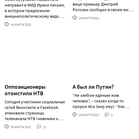
вице-премьер Дмитрий
направил в МИД Ирана письмо,
Рогозин сообщил в своем ми......
в котором предложили
внешнеполитическому ведо......
16 МАРТА'2012
16 МАРТА'2012
Оппозиционеры
А был ли Путин?
отомстили НТВ
“Не хлебом единым жив
человек”, – сказал когда-то
Сегодня участники социальных
пророк Иса (мир ему). “Хле......
сетей Вконтакте и Facebook
атаковали страницы
16 МАРТА'2012
2
телеканала НТВ гневными к......
16 МАРТА'2012
11