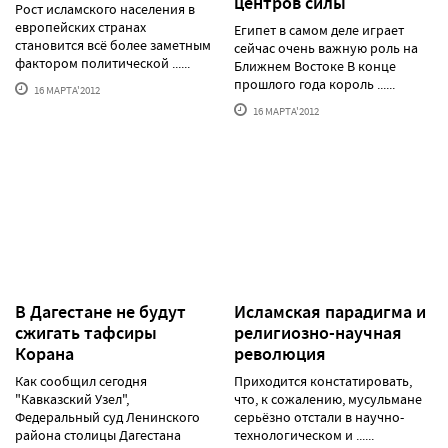
центров силы
Рост исламского населения в
европейских странах
Египет в самом деле играет
становится всё более заметным
сейчас очень важную роль на
фактором политической ......
Ближнем Востоке В конце
прошлого года король ......
16 МАРТА'2012
16 МАРТА'2012
В Дагестане не будут
Исламская парадигма и
сжигать тафсиры
религиозно-научная
Корана
революция
Как сообщил сегодня
Приходится констатировать,
"Кавказский Узел",
что, к сожалению, мусульмане
Федеральный суд Ленинского
серьёзно отстали в научно-
района столицы Дагестана
технологическом и ......