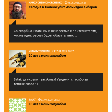
HAMZA CHERNOMORCHENKO
03.06.2026, 23:29
Сегодня в Тюмени убит Исомитдин Акбаров
Со скорбью к павшим и ненавестью к притеснителям,
жизнь идет, расчет будет обязательно. ...
ИКРАМУТДИН ХАН
17.04.2025, 00:27
10 лет с моим хиджабом
Salat, да укрепит вас Аллаx! Увидели, спасибо за
теплые слова :-)...
SALAT
11.04.2025, 09:02
10 лет с моим хиджабом