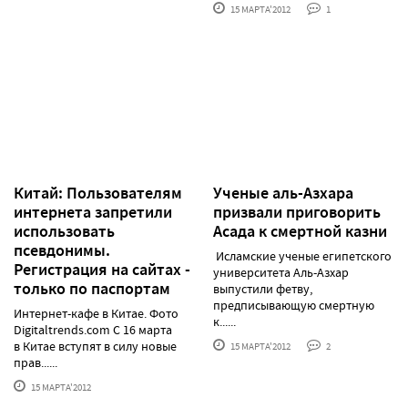
15 МАРТА'2012
1
Китай: Пользователям
Ученые аль-Азхара
интернета запретили
призвали приговорить
использовать
Асада к смертной казни
псевдонимы.
Исламские ученые египетского
Регистрация на сайтах -
университета Аль-Азхар
только по паспортам
выпустили фетву,
предписывающую смертную
Интернет-кафе в Китае. Фото
к......
Digitaltrends.com С 16 марта
в Китае вступят в силу новые
15 МАРТА'2012
2
прав......
15 МАРТА'2012