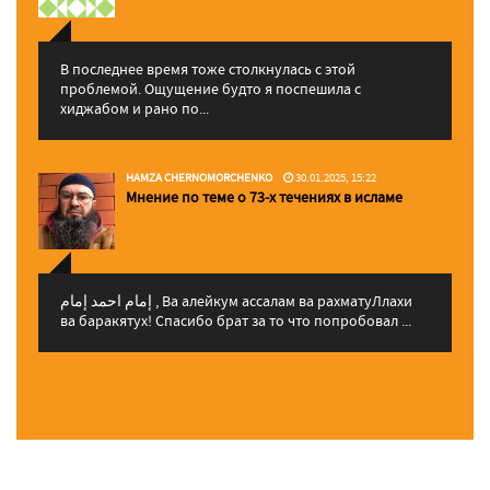
В последнее время тоже столкнулась с этой
проблемой. Ощущение будто я поспешила с
хиджабом и рано по...
HAMZA CHERNOMORCHENKO
30.01.2025, 15:22
Мнение по теме о 73-х течениях в исламе
إمام احمد إمام , Ва алейкум ассалам ва рахматуЛлахи
ва баракятух! Спасибо брат за то что попробовал ...