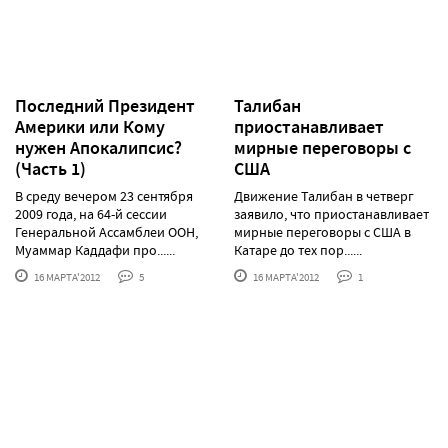
Последний Президент
Талибан
Америки или Кому
приостанавливает
нужен Апокалипсис?
мирные переговоры с
(Часть 1)
США
В среду вечером 23 сентября
Движение Талибан в четверг
2009 года, на 64-й сессии
заявило, что приостанавливает
Генеральной Ассамблеи ООН,
мирные переговоры с США в
Муаммар Каддафи про......
Катаре до тех пор......
16 МАРТА'2012
5
16 МАРТА'2012
1