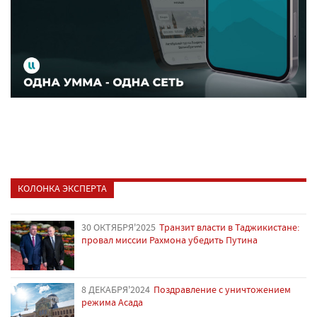
КОЛОНКА ЭКСПЕРТА
30 ОКТЯБРЯ'2025
Транзит власти в Таджикистане:
провал миссии Рахмона убедить Путина
8 ДЕКАБРЯ'2024
Поздравление с уничтожением
режима Асада