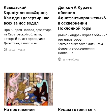
Кавказский
Дьякон А.Кураев
&quot;пленник&quot;.
обвинил
Как один дезертир нас
&quot;антиоранжевых&qu
всех за нос водил
в осквернении
Поклонной горы
Про Андрея Попова, дезертира
из Саратовской области,
Дьякон Андрей Кураев обвинил
который 10 лет пропадал в
организаторов
Дагестане, а потом за......
"антиоранжевого" митинга 4
февраля в осквернении
16 МАРТА'2012
Поклонно......
16 МАРТА'2012
На протяжении
Курды готовятся к