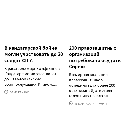
В кандагарской бойне
200 правозащитных
могли участвовать до 20
организаций
солдат США
потребовали осудить
Сирию
В расстреле мирных афганцев в
Кандагаре могли участвовать
Всемирная коалиция
до 20 американских
правозащитников,
военнослужащих. К таком......
объединившая более 200
организаций, отметила
16 МАРТА'2012
годовщину начала ан......
16 МАРТА'2012
1