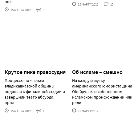
пос......
15 МАРТА'2012
15
15 МАРТА'2012
3
Крутое пике правосудия
Об исламе – смешно
Процессы по членам
На каждую шутку
владикавказской общины
американского юмориста Дина
подошли к финальной стадии и
Обейдуллы о собственном
завершили театр абсурда,
исламском происхождении или
прол......
рели......
15 МАРТА'2012
1
15 МАРТА'2012