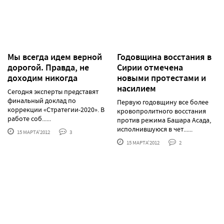
Мы всегда идем верной
Годовщина восстания в
дорогой. Правда, не
Сирии отмечена
доходим никогда
новыми протестами и
насилием
Сегодня эксперты представят
финальный доклад по
Первую годовщину все более
коррекции «Стратегии-2020». В
кровопролитного восстания
работе соб......
против режима Башара Асада,
исполнившуюся в чет......
15 МАРТА'2012
3
15 МАРТА'2012
2