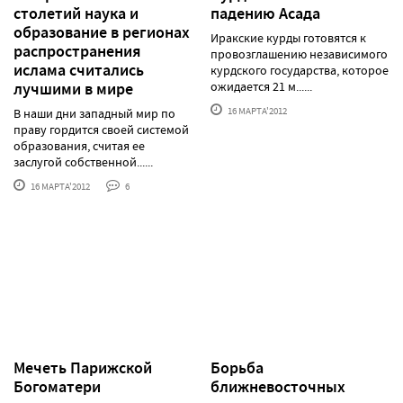
столетий наука и
падению Асада
образование в регионах
Иракские курды готовятся к
распространения
провозглашению независимого
ислама считались
курдского государства, которое
лучшими в мире
ожидается 21 м......
16 МАРТА'2012
В наши дни западный мир по
праву гордится своей системой
образования, считая ее
заслугой собственной......
16 МАРТА'2012
6
Мечеть Парижской
Борьба
Богоматери
ближневосточных