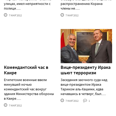
улицах, имел неприятности с
распространению Корана
полици......
члены не......
7 МАЯ'2012
7 МАЯ'2012
Комендантский час в
Вице-президенту Ирака
Каире
шьют терроризм
Египетские военные ввели
Заседания заочного суда над
минувшей ночью
вице-президентом Ирака
комендантский час вокруг
Тариком аль-Хашими, едва
здания Министерства обороны
начавшись в четверг, был......
в Каире......
7 МАЯ'2012
1
7 МАЯ'2012