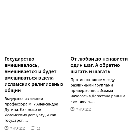
Государство
От любви до ненависти
вмешивалось,
один шаг. А обратно
вмешивается и будет
шагать и шагать
вмешиваться в дела
Противостояние между
исламских религиозных
различными группами
общин
приверженцев Ислама
началось в Дагестане раньше,
Выдержка из лекции
чем где-ли......
профессора МГУ Александра
Дугина. Как мешать
7 МАЯ'2012
Исламскому дагъуату, и как
государст......
7 МАЯ'2012
15