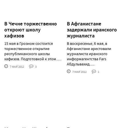
В Чечне торжественно
В Афганистане
откроют школу
задержали иранского
хафизов
журналиста
15 мая в Грозном состоится
В воскресенье, 6 мая, в
торжественное открытие
Афганистане арестовали
республиканского школы
журналиста иранского
хафизов. Подготовкой к этом......
информагентства Fars
Абдульвахид......
7 МАЯ'2012
3
7 МАЯ'2012
1