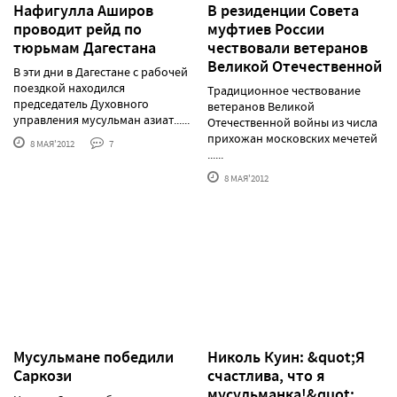
Нафигулла Аширов
В резиденции Совета
проводит рейд по
муфтиев России
тюрьмам Дагестана
чествовали ветеранов
Великой Отечественной
В эти дни в Дагестане с рабочей
поездкой находился
Традиционное чествование
председатель Духовного
ветеранов Великой
управления мусульман азиат......
Отечественной войны из числа
прихожан московских мечетей
8 МАЯ'2012
7
......
8 МАЯ'2012
Мусульмане победили
Николь Куин: &quot;Я
Саркози
счастлива, что я
мусульманка!&quot;