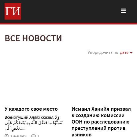
ВСЕ НОВОСТИ
Упорядочить по:
дате
У каждого свое место
Исмаил Ханийя призвал
к созданию комиссии
Всемогущий Аллах сказал: وَلَا
ООН по расследованию
تَتَمَنَّوْا مَا فَضَّلَ اللَّهُ بِهِ بَعْضَكُمْ عَلَىٰ
преступлений против
بَعْضٍ ۚ لِّل......
узников
8 МАЯ'2012
1