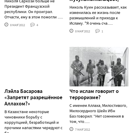
Николя Саркози больше не
Президент Французской
Николь Куин рассказывает, как
республики. Он проиграл.
изменилась ее жизнь после
Отчасти, ему в этом помогли ......
размышлений и прихода к
Исламу. "Я очень сча......
8 МАЯ'2012
4
8 МАЯ'2012
1
Лэйла Басарова
Что ислам говорит о
«Запретят разрешённое
терроризме?
Аллахом?»
С именем Аллаха, Милостивого,
Милосердного Шейх Ибн
В Казахстане некоторые
Баз говорил: “Нет сомнения в
чиновники борьбу с
том, что......
коррупцией, безработицей и
прочими напастями чередуют с
7 МАЯ'2012
бо......