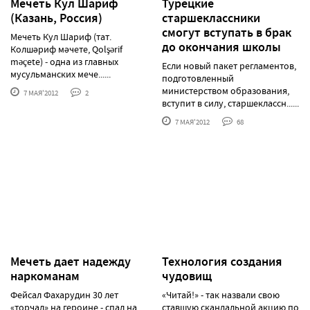
Мечеть Кул Шариф
Турецкие
(Казань, Россия)
старшеклассники
смогут вступать в брак
Мечеть Кул Шариф (тат.
до окончания школы
Колшәриф мәчете, Qolşərif
məçete) ‒ одна из главных
Если новый пакет регламентов,
мусульманских мече......
подготовленный
министерством образования,
7 МАЯ'2012
2
вступит в силу, старшеклассн......
7 МАЯ'2012
68
Мечеть дает надежду
Технология создания
наркоманам
чудовищ
Фейсал Фахарудин 30 лет
«Читай!» - так назвали свою
«торчал» на героине - спал на
ставшую скандальной акцию по