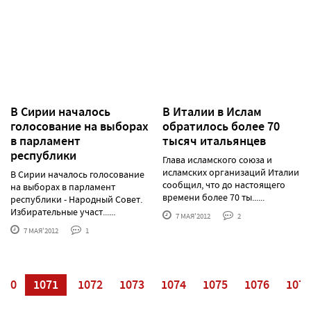
В Сирии началось
В Италии в Ислам
голосование на выборах
обратилось более 70
в парламент
тысяч итальянцев
республики
Глава исламского союза и
исламских организаций Италии
В Сирии началось голосование
сообщил, что до настоящего
на выборах в парламент
времени более 70 ты......
республики - Народный Совет.
Избирательные участ......
7 МАЯ'2012
2
7 МАЯ'2012
1
070
1071
1072
1073
1074
1075
1076
1077