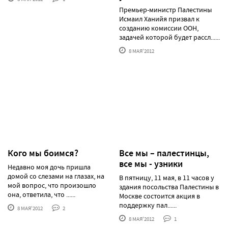
Премьер-министр Палестины
Исмаил Ханийя призвал к
созданию комиссии ООН,
задачей которой будет рассл......
8 МАЯ'2012
Кого мы боимся?
Все мы – палестинцы,
все мы - узники
Недавно моя дочь пришла
домой со слезами на глазах, на
В пятницу, 11 мая, в 11 часов у
мой вопрос, что произошло
здания посольства Палестины в
она, ответила, что ......
Москве состоится акция в
поддержку пал......
8 МАЯ'2012
2
8 МАЯ'2012
1