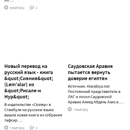
8 МАЯ'2012
2
Новый перевод на
Саудовская Аравия
русский язык - книга
пытается вернуть
&quot;Сияния&quot;
доверие египтян
(Lem'alar) из
Источник: Alarabiya.net
&quot;Рисале-и
Постоянный представитель в
Нур&quot;
ЛАГ и посол Саудовской
Аравии Ахмед Абдель Азиз а......
В издательстве «Сёзлер» в
Стамбуле на русском языке
7 МАЯ'2012
вышла новая книга из собрания
тафсир......
7 МАЯ'2012
3