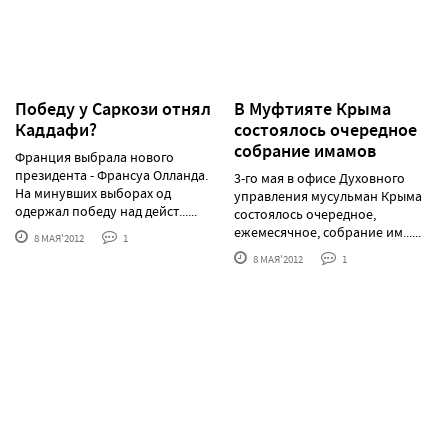
Победу у Саркози отнял
В Муфтияте Крыма
Каддафи?
состоялось очередное
собрание имамов
Франция выбрала нового
президента - Франсуа Олланда.
3-го мая в офисе Духовного
На минувших выборах од
управления мусульман Крыма
одержал победу над дейст......
состоялось очередное,
ежемесячное, собрание им......
8 МАЯ'2012
1
8 МАЯ'2012
1