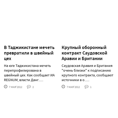
В Таджикистане мечеть
Крупный оборонный
превратили в швейный
контракт Саудовской
цех
Аравии и Британии
На юге Таджикистана мечеть
Саудовская Аравия и Британия
перепрофилирована в
"очень близки" к подписанию
швейный цех. Как сообщает ИА
крупного контракта, сообщают
REGNUM, власти Данг......
источники в о......
7 МАЯ'2012
2
7 МАЯ'2012
1