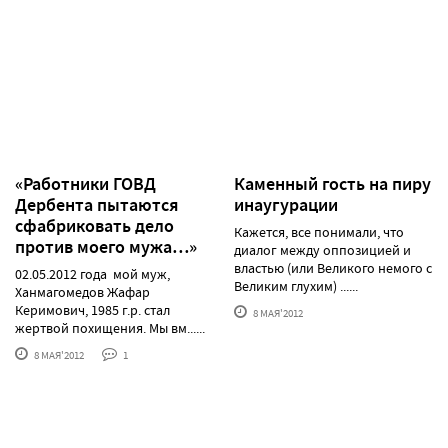
«Работники ГОВД
Каменный гость на пиру
Дербента пытаются
инаугурации
сфабриковать дело
Кажется, все понимали, что
против моего мужа…»
диалог между оппозицией и
властью (или Великого немого с
02.05.2012 года мой муж,
Великим глухим) ......
Ханмагомедов Жафар
Керимович, 1985 г.р. стал
8 МАЯ'2012
жертвой похищения. Мы вм......
8 МАЯ'2012
1