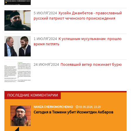
5 ИЮЛЯ'2024
Хусейн Джамбетов - православный
русский патриот чеченского происхождения
1 ИЮЛЯ'2024
К успешным мусульманам: прошло
время петлять
24 ИЮНЯ'2024
Посеявший ветер пожинает бурю
ПОСЛЕДНИЕ КОММЕНТАРИИ
HAMZA CHERNOMORCHENKO
03.06.2026, 23:29
Сегодня в Тюмени убит Исомитдин Акбаров