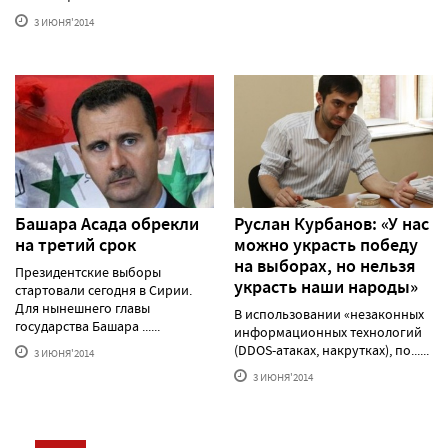
3 ИЮНЯ'2014
Башара Асада обрекли
Руслан Курбанов: «У нас
на третий срок
можно украсть победу
на выборах, но нельзя
Президентские выборы
украсть наши народы»
стартовали сегодня в Сирии.
Для нынешнего главы
В использовании «незаконных
государства Башара ......
информационных технологий
(DDOS-атаках, накрутках), по......
3 ИЮНЯ'2014
3 ИЮНЯ'2014