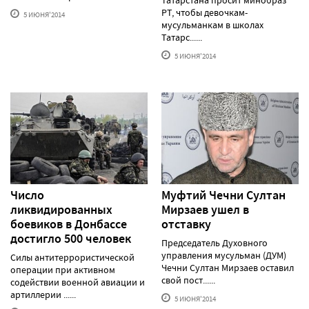
Татарстана просит минобраз
РТ, чтобы девочкам-
5 ИЮНЯ'2014
мусульманкам в школах
Татарс......
5 ИЮНЯ'2014
Число
Муфтий Чечни Султан
ликвидированных
Мирзаев ушел в
боевиков в Донбассе
отставку
достигло 500 человек
Председатель Духовного
управления мусульман (ДУМ)
Силы антитеррористической
Чечни Султан Мирзаев оставил
операции при активном
свой пост......
содействии военной авиации и
артиллерии ......
5 ИЮНЯ'2014