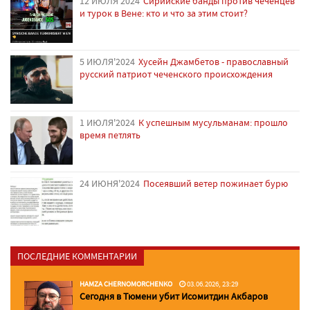
12 ИЮЛЯ'2024
Сирийские банды против чеченцев
и турок в Вене: кто и что за этим стоит?
5 ИЮЛЯ'2024
Хусейн Джамбетов - православный
русский патриот чеченского происхождения
1 ИЮЛЯ'2024
К успешным мусульманам: прошло
время петлять
24 ИЮНЯ'2024
Посеявший ветер пожинает бурю
ПОСЛЕДНИЕ КОММЕНТАРИИ
HAMZA CHERNOMORCHENKO
03.06.2026, 23:29
Сегодня в Тюмени убит Исомитдин Акбаров