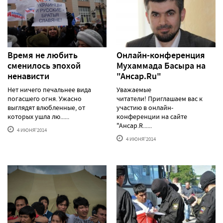
Время не любить
Онлайн-конференция
сменилось эпохой
Мухаммада Басыра на
ненависти
"Ансар.Ru"
Нет ничего печальнее вида
Уважаемые
погасшего огня. Ужасно
читатели! Приглашаем вас к
выглядят влюбленные, от
участию в онлайн-
которых ушла лю......
конференции на сайте
"Ансар.R......
4 ИЮНЯ'2014
4 ИЮНЯ'2014