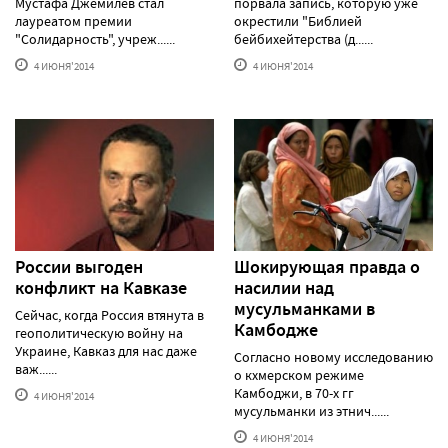
Мустафа Джемилев стал
порвала запись, которую уже
лауреатом премии
окрестили "Библией
"Солидарность", учреж......
бейбихейтерства (д......
4 ИЮНЯ'2014
4 ИЮНЯ'2014
России выгоден
Шокирующая правда о
конфликт на Кавказе
насилии над
мусульманками в
Сейчас, когда Россия втянута в
Камбодже
геополитическую войну на
Украине, Кавказ для нас даже
Согласно новому исследованию
важ......
о кхмерском режиме
Камбоджи, в 70-х гг
4 ИЮНЯ'2014
мусульманки из этнич......
4 ИЮНЯ'2014