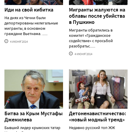
Иди на свой кибитка
Мигранты жалуются на
облавы после убийства
На днях из Чечни были
в Пушкино
депортированы нелегальные
мигранты, в основном
Мигранты обратились в
граждане Вьетнама. ......
комитет «Гражданское
содействие» с просьбой
4 ИЮНЯ'2014
разобратьс......
4 ИЮНЯ'2014
Битва за Крым Мустафы
Детоненавистничество:
Джемилева
«новый модный тренд»
Бывший лидер крымских татар
Недавно русский топ ЖЖ