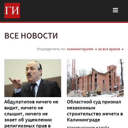
ВСЕ НОВОСТИ
Упорядочить по:
комментариям
за все время
Абдулатипов ничего не
Областной суд признал
видит, ничего не
незаконным
слышит, ничего не
строительство мечети в
знает об ущемлении
Калининграде
религиозных прав в
Апелляционная жалоба