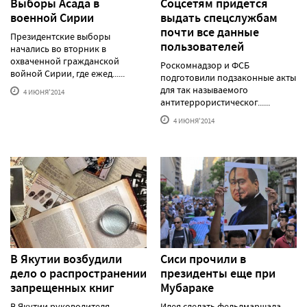
Выборы Асада в
Соцсетям придется
военной Сирии
выдать спецслужбам
почти все данные
Президентские выборы
пользователей
начались во вторник в
охваченной гражданской
Роскомнадзор и ФСБ
войной Сирии, где ежед......
подготовили подзаконные акты
для так называемого
4 ИЮНЯ'2014
антитеррористическог......
4 ИЮНЯ'2014
В Якутии возбудили
Сиси прочили в
дело о распространении
президенты еще при
запрещенных книг
Мубараке
В Якутии руководителя
Идея сделать фельдмаршала