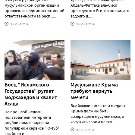
мусульманской организации
Абдель-Фаттаха аль-Сиси
привлекли к административной
президентом Египта появилась
ответственности за расп......
задолго д......
3 ИЮНЯ'2014
3 ИЮНЯ'2014
Боец "Исламского
Мусульмане Крыма
Государства" ругает
требуют вернуть
моджахедов и хвалит
мечети
Асада
Все бывшие мечети и медресе
Крыма должны быть
На прошлой недели
возвращены мусульманам, и
пользователи интернета
«служить своим целям......
опубликовали видео на
популярном сервисе "Ю-туб"
3 ИЮНЯ'2014
как боец и......