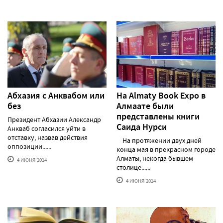
Абхазия с Анквабом или
На Almaty Book Expo в
без
Алмаате были
представлены книги
Президент Абхазии Александр
Саида Нурси
Анкваб согласился уйти в
отставку, назвав действия
На протяжении двух дней
оппозиции......
конца мая в прекрасном городе
Алматы, некогда бывшем
4 ИЮНЯ'2014
столице......
4 ИЮНЯ'2014