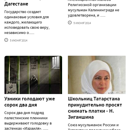
Дагестане
Религиозной организации
мусульман Калининграда не
Государство создает
удовлетворена, и ......
одинаковые условия для
каждого, желающего
5 ИЮНЯ'2014
исповедовать свою веру,
независимо о......
5 ИЮНЯ'2014
Узники голодают уже
Школьниц Татарстана
сорок два дня
принудительно просят
снимать платки - Н.
Сорок два дня подряд
Зиганшина
палестинские пленники
выдерживают голодовку в
Союз мусульманок России и
застенках «Израиля». ......