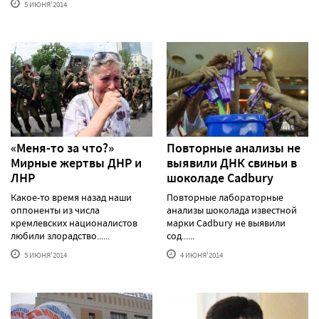
5 ИЮНЯ'2014
«Меня-то за что?»
Повторные анализы не
Мирные жертвы ДНР и
выявили ДНК свиньи в
ЛНР
шоколаде Cadbury
Какое-то время назад наши
Повторные лабораторные
оппоненты из числа
анализы шоколада известной
кремлевских националистов
марки Cadbury не выявили
любили злорадство......
сод......
5 ИЮНЯ'2014
4 ИЮНЯ'2014