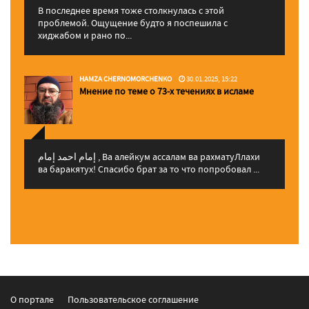
В последнее время тоже столкнулась с этой
проблемой. Ощущение будто я поспешила с
хиджабом и рано по...
HAMZA CHERNOMORCHENKO
30.01.2025, 15:22
Мнение по теме о 73-х течениях в исламе
إمام احمد إمام , Ва алейкум ассалам ва рахматуЛлахи
ва баракятух! Спасибо брат за то что попробовал ...
О портале
Пользовательское соглашение