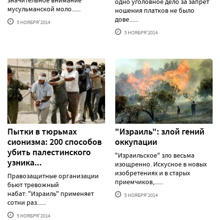
значительное внимание
одно уголовное дело за запрет
мусульманской моло......
ношения платков не было
дове......
5 НОЯБРЯ'2014
5 НОЯБРЯ'2014
Пытки в тюрьмах
"Израиль": злой гений
сионизма: 200 способов
оккупации
убить палестинского
"Израильское" зло весьма
узника...
изощренно. Искусное в новых
изобретениях и в старых
Правозащитные организации
приемчиков,......
бьют тревожный
набат: "Израиль" применяет
5 НОЯБРЯ'2014
сотни раз......
5 НОЯБРЯ'2014