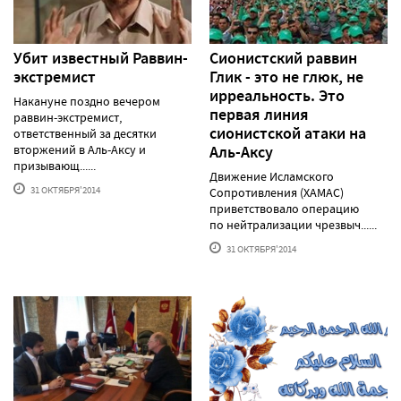
Убит известный Раввин-
Сионистский раввин
экстремист
Глик - это не глюк, не
ирреальность. Это
Накануне поздно вечером
первая линия
раввин-экстремист,
сионистской атаки на
ответственный за десятки
вторжений в Аль-Аксу и
Аль-Аксу
призывающ......
Движение Исламского
31 ОКТЯБРЯ'2014
Сопротивления (ХАМАС)
приветствовало операцию
по нейтрализации чрезвыч......
31 ОКТЯБРЯ'2014