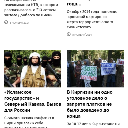
года...
телекомпании НТВ, в котором
рассказывалось о "13-летнем
Октябрь 2014 года пополнил
жителе Донбасса по имени ......
кровавый мартиролог
жертв террористического
6 НОЯБРЯ'2014
сионистского......
5 НОЯБРЯ'2014
«Исламское
В Киргизии ни одно
государство» и
уголовное дело о
Северный Кавказ. Вызов
запрете платков не
для России
было доведено до
конца
С самого начала конфликт в
Сирии привлек к себе
За 10-12 лет в Кыргызстане ни