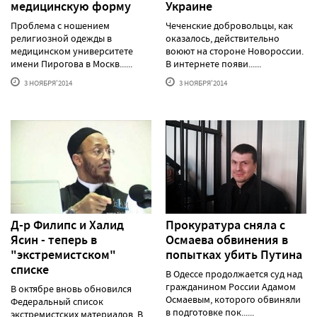
медицинскую форму
Украине
Проблема с ношением
Чеченские добровольцы, как
религиозной одежды в
оказалось, действительно
медицинском университете
воюют на стороне Новороссии.
имени Пирогова в Москв......
В интернете появи......
3 НОЯБРЯ'2014
3 НОЯБРЯ'2014
Д-р Филипс и Халид
Прокуратура сняла с
Ясин - теперь в
Осмаева обвинения в
"экстремистском"
попытках убить Путина
списке
В Одессе продолжается суд над
гражданином России Адамом
В октябре вновь обновился
Осмаевым, которого обвиняли
Федеральный список
в подготовке пок......
экстремистских материалов. В