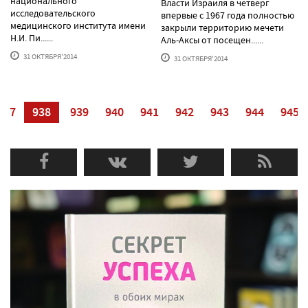
национального
Власти Израиля в четверг
исследовательского
впервые с 1967 года полностью
медицинского института имени
закрыли территорию мечети
Н.И. Пи......
Аль-Аксы от посещен......
31 ОКТЯБРЯ'2014
31 ОКТЯБРЯ'2014
937
938
939
940
941
942
943
944
945