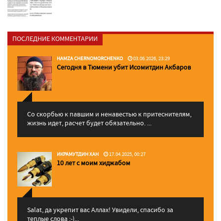
ПОСЛЕДНИЕ КОММЕНТАРИИ
HAMZA CHERNOMORCHENKO
03.06.2026, 23:29
Сегодня в Тюмени убит Исомитдин Акбаров
Со скорбью к павшим и ненавестью к притеснителям,
жизнь идет, расчет будет обязательно. ...
ИКРАМУТДИН ХАН
17.04.2025, 00:27
10 лет с моим хиджабом
Salat, да укрепит вас Аллаx! Увидели, спасибо за
теплые слова :-)...