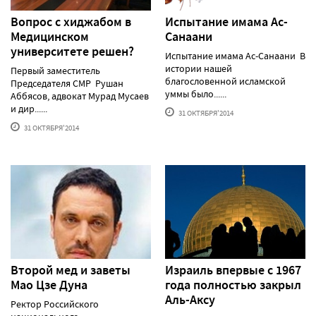
Вопрос с хиджабом в
Испытание имама Ас-
Медицинском
Санаани
университете решен?
Испытание имама Ас-Санаани В
истории нашей
Первый заместитель
благословенной исламской
Председателя СМР Рушан
уммы было......
Аббясов, адвокат Мурад Мусаев
и дир......
31 ОКТЯБРЯ'2014
31 ОКТЯБРЯ'2014
Второй мед и заветы
Израиль впервые с 1967
Мао Цзе Дуна
года полностью закрыл
Аль-Аксу
Ректор Российского