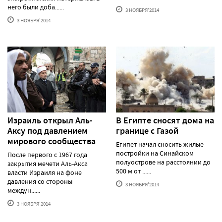
него были доба......
3 НОЯБРЯ'2014
3 НОЯБРЯ'2014
Израиль открыл Аль-
В Египте сносят дома на
Аксу под давлением
границе с Газой
мирового сообщества
Египет начал сносить жилые
постройки на Синайском
После первого с 1967 года
полуострове на расстоянии до
закрытия мечети Аль-Акса
500 м от ......
власти Израиля на фоне
давления со стороны
3 НОЯБРЯ'2014
междун......
3 НОЯБРЯ'2014