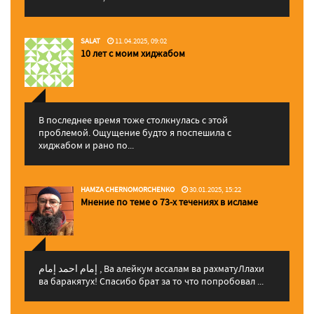
SALAT
11.04.2025, 09:02
10 лет с моим хиджабом
В последнее время тоже столкнулась с этой
проблемой. Ощущение будто я поспешила с
хиджабом и рано по...
HAMZA CHERNOMORCHENKO
30.01.2025, 15:22
Мнение по теме о 73-х течениях в исламе
إمام احمد إمام , Ва алейкум ассалам ва рахматуЛлахи
ва баракятух! Спасибо брат за то что попробовал ...