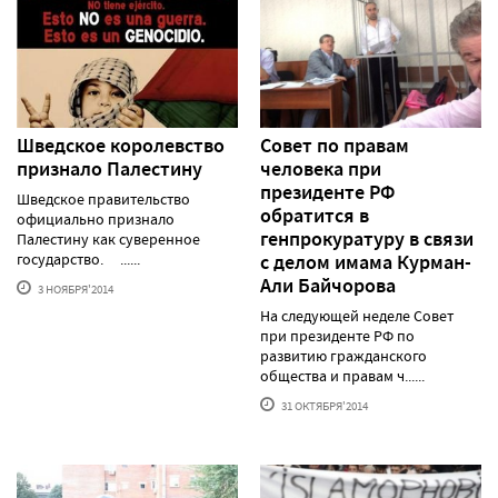
Шведское королевство
Совет по правам
признало Палестину
человека при
президенте РФ
Шведское правительство
обратится в
официально признало
генпрокуратуру в связи
Палестину как суверенное
государство. ......
с делом имама Курман-
Али Байчорова
3 НОЯБРЯ'2014
На следующей неделе Совет
при президенте РФ по
развитию гражданского
общества и правам ч......
31 ОКТЯБРЯ'2014