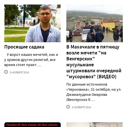
Просящие садака
В Махачкале в пятницу
возле мечети "на
У ворот наших мечетей, как и
Венгерских"
у храмов других религий, все
мусульмане
время стоят практ......
штурмовали очередной
3 НОЯБРЯ'2014
"мусоровоз" (ВИДЕО)
По данным источников
«Черновика», 31 октября, на ул.
Джамалудина Омарова
(Венгерских б......
3 НОЯБРЯ'2014