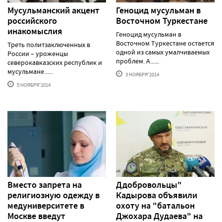
Мусульманский акцент
Геноцид мусульман в
российского
Восточном Туркестане
инакомыслия
Геноцид мусульман в
Восточном Туркестане остается
Треть политзаключенных в
одной из самых умалчиваемых
России – уроженцы
проблем. А......
северокавказских республик и
мусульмане......
3 НОЯБРЯ'2014
5 НОЯБРЯ'2014
Вместо запрета на
Ддобровольцы"
религиозную одежду в
Кадырова объявили
медуниверситете в
охоту на "батальон
Москве введут
Джохара Дудаева" на