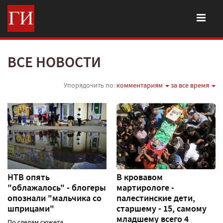
ВСЕ НОВОСТИ
Упорядочить по:
комментариям
за все время
НТВ опять
В кровавом
"облажалось" - блогеры
мартирологе -
опознали "мальчика со
палестинские дети,
шприцами"
старшему - 15, самому
младшему всего 4
По следам сюжета