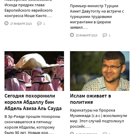
Исхода предрек глава
Премьер-министр Турции
Европейского еврейского
Ахмет Давутоглу на встрече с
конгресса Моше Канто......
турецкими трудовыми
мигрантами в Цюрихе
27 ЯНВАРЯ'2015
1
заявил......
25 ЯНВАРЯ'2015
1
Сегодня похоронили
Ислам оживает в
короля Абдаллу бин
политике
Абдель Азиза Аль Сауда
Карикатуры на Пророка
Мухаммада (с.а.с.) всколыхнули
В Эр-Рияде прошли похороны
мир. Этот случай подтолкнул
скончавшегося в пятницу
российс......
короля Абдаллы, которому
было 90 лет. Новым кор......