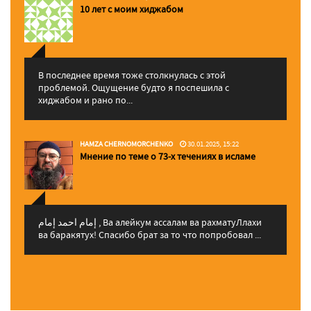
10 лет с моим хиджабом
В последнее время тоже столкнулась с этой
проблемой. Ощущение будто я поспешила с
хиджабом и рано по...
HAMZA CHERNOMORCHENKO
30.01.2025, 15:22
Мнение по теме о 73-х течениях в исламе
إمام احمد إمام , Ва алейкум ассалам ва рахматуЛлахи
ва баракятух! Спасибо брат за то что попробовал ...