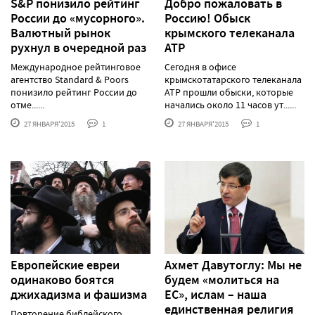
S&P понизило рейтинг
Добро пожаловать в
России до «мусорного».
Россию! Обыск
Валютный рынок
крымского телеканала
рухнул в очередной раз
АТР
Международное рейтинговое
Сегодня в офисе
агентство Standard & Poors
крымскотатарского телеканала
понизило рейтинг России до
АТР прошли обыски, которые
отме......
начались около 11 часов ут......
27 ЯНВАРЯ'2015
1
27 ЯНВАРЯ'2015
1
Европейские евреи
Ахмет Давутоглу: Мы не
одинаково боятся
будем «молиться на
джихадизма и фашизма
ЕС», ислам – наша
единственная религия
Повторение библейского