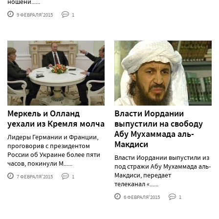
ношени......
9 ФЕВРАЛЯ'2015
1
Меркель и Олланд
Власти Иордании
уехали из Кремля молча
выпустили на свободу
Абу Мухаммада аль-
Лидеры Германии и Франции,
Макдиси
проговорив с президентом
России об Украине более пяти
Власти Иордании выпустили из
часов, покинули М......
под стражи Абу Мухаммада аль-
Макдиси, передает
7 ФЕВРАЛЯ'2015
1
телеканал «......
6 ФЕВРАЛЯ'2015
1