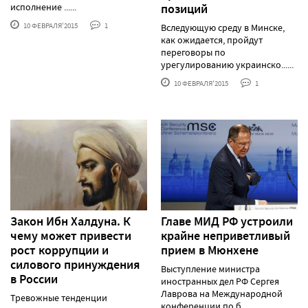
исполнение ......
позиций
10 ФЕВРАЛЯ'2015
1
Вследующую среду в Минске,
как ожидается, пройдут
переговоры по
урегулированию украинско......
10 ФЕВРАЛЯ'2015
1
Закон Ибн Халдуна. К
Главе МИД РФ устроили
чему может привести
крайне неприветливый
рост коррупции и
прием в Мюнхене
силового принуждения
Выступление министра
в России
иностранных дел РФ Сергея
Лаврова на Международной
Тревожные тенденции
конференции по б......