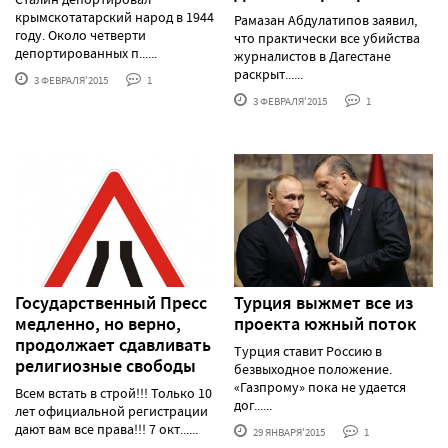
крымскотатарский народ в 1944
Рамазан Абдулатипов заявил,
году. Около четверти
что практически все убийства
депортированных п......
журналистов в Дагестане
раскрыт......
3 ФЕВРАЛЯ'2015
1
3 ФЕВРАЛЯ'2015
1
Государственный Пресс
Турция выжмет все из
медленно, но верно,
проекта южный поток
продолжает сдавливать
Турция ставит Россию в
религиозные свободы
безвыходное положение.
«Газпрому» пока не удается
Всем встать в строй!!! Только 10
дог......
лет официальной регистрации
дают вам все права!!! 7 окт......
29 ЯНВАРЯ'2015
1