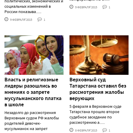
политических, экономических и
социальных изменений в
9 ФЕВРАЛЯ'2015
1
России показыва......
9 ФЕВРАЛЯ'2015
1
Власть и религиозные
Верховный суд
лидеры разошлись во
Татарстана оставил без
мнениях о запрете
рассмотрения жалобы
мусульманского платка
верующих
в школе
5 февраля в Верховном суде
Татарстана прошло второе
Незадолго до рассмотрения
судебное заседание по
Верховным судом РФ жалобы
рассмотрению а......
родителей девочек-
мусульманок на запрет
8 ФЕВРАЛЯ'2015
1