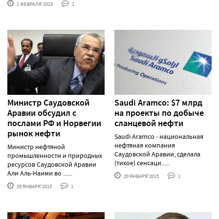
1 ФЕВРАЛЯ'2015
1
Министр Саудовской
Saudi Aramco: $7 млрд
Аравии обсудил с
на проекты по добыче
послами РФ и Норвегии
сланцевой нефти
рынок нефти
Saudi Aramco - национальная
нефтяная компания
Министр нефтяной
Саудовской Аравии, сделала
промышленности и природных
(тихое) сенсаци......
ресурсов Саудовской Аравии
Али Аль-Наими во ......
29 ЯНВАРЯ'2015
1
29 ЯНВАРЯ'2015
1