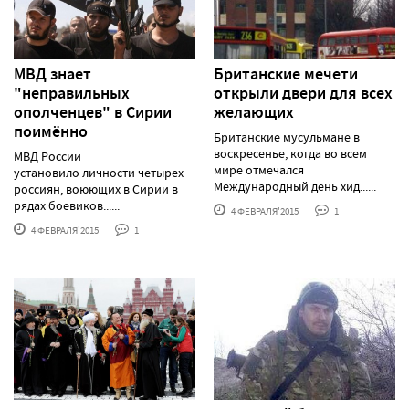
МВД знает
Британские мечети
"неправильных
открыли двери для всех
ополченцев" в Сирии
желающих
поимённо
Британские мусульмане в
воскресенье, когда во всем
МВД России
мире отмечался
установило личности четырех
Международный день хид......
россиян, воюющих в Сирии в
рядах боевиков......
4 ФЕВРАЛЯ'2015
1
4 ФЕВРАЛЯ'2015
1