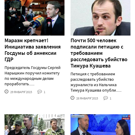
Маразм крепчает!
Почти 500 человек
Инициатива заявления
подписали петицию с
Госдумы об аннексии
требованием
ГДР
расследовать убийство
Тимура Куашева
Председатель Госдумы Сергей
Нарышкин поручил комитету
Петиция с требованием
по международным делам
расследовать убийство
проработать......
журналиста из Нальчика
Тимура Куашева опубли......
29 ЯНВАРЯ'2015
1
28 ЯНВАРЯ'2015
1