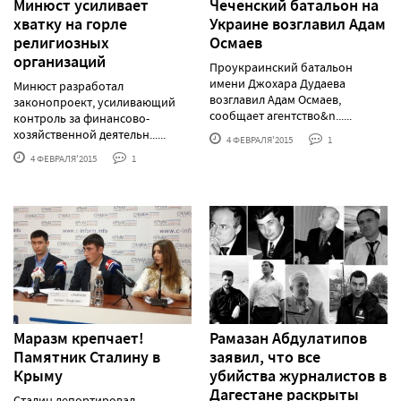
Минюст усиливает
Чеченский батальон на
хватку на горле
Украине возглавил Адам
религиозных
Осмаев
организаций
Проукраинский батальон
имени Джохара Дудаева
Минюст разработал
возглавил Адам Осмаев,
законопроект, усиливающий
сообщает агентство&n......
контроль за финансово-
хозяйственной деятельн......
4 ФЕВРАЛЯ'2015
1
4 ФЕВРАЛЯ'2015
1
Маразм крепчает!
Рамазан Абдулатипов
Памятник Сталину в
заявил, что все
Крыму
убийства журналистов в
Дагестане раскрыты
Сталин депортировал