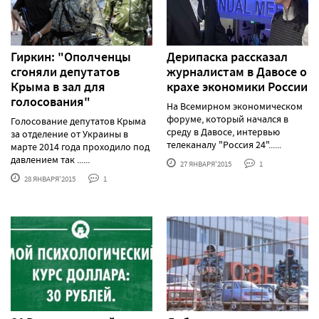
Гиркин: "Ополченцы
Дерипаска рассказал
сгоняли депутатов
журналистам в Давосе о
Крыма в зал для
крахе экономики России
голосования"
На Всемирном экономическом
форуме, который начался в
Голосование депутатов Крыма
среду в Давосе, интервью
за отделение от Украины в
телеканалу "Россия 24"......
марте 2014 года проходило под
давлением так ......
27 ЯНВАРЯ'2015
1
28 ЯНВАРЯ'2015
1