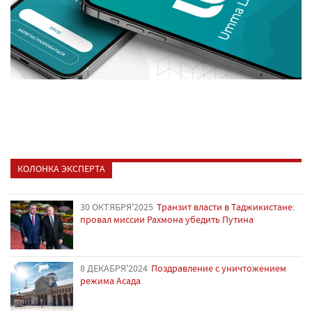
КОЛОНКА ЭКСПЕРТА
30 ОКТЯБРЯ'2025
Транзит власти в Таджикистане:
провал миссии Рахмона убедить Путина
8 ДЕКАБРЯ'2024
Поздравление с уничтожением
режима Асада