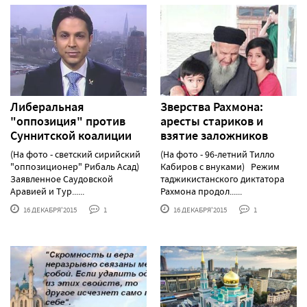
Либеральная
Зверства Рахмона:
"оппозиция" против
аресты стариков и
Суннитской коалиции
взятие заложников
(На фото - светский сирийский
(На фото - 96-летний Тилло
"оппозиционер" Рибаль Асад)
Кабиров с внуками) Режим
Заявленное Саудовской
таджикистанского диктатора
Аравией и Тур......
Рахмона продол......
16 ДЕКАБРЯ'2015
1
16 ДЕКАБРЯ'2015
1