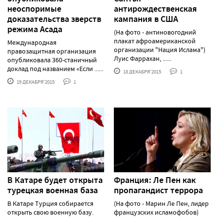
неоспоримые
антирождественская
доказательства зверств
кампания в США
режима Асада
(На фото - антиновогодний
плакат афроамериканской
Международная
организации "Нация Ислама")
правозащитная организация
Луис Фаррахан, ......
опубликовала 360-станичный
доклад под названием «Если ......
18 ДЕКАБРЯ'2015
1
19 ДЕКАБРЯ'2015
1
В Катаре будет открыта
Франция: Ле Пен как
турецкая военная база
пропагандист террора
В Катаре Турция собирается
(На фото - Марин Ле Пен, лидер
открыть свою военную базу.
французских исламофобов)