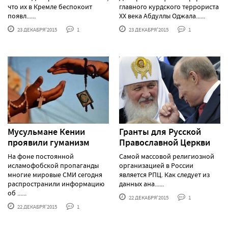
что их в Кремле беспокоит
главного курдского террориста
появл......
XX века Абдуллы Оджала......
23 ДЕКАБРЯ'2015
1
23 ДЕКАБРЯ'2015
1
Мусульмане Кении
Гранты для Русской
проявили гуманизм
Православной Церкви
На фоне постоянной
Самой массовой религиозной
исламофобской пропаганды
организацией в России
многие мировые СМИ сегодня
является РПЦ. Как следует из
распространили информацию
данных ана......
об ......
22 ДЕКАБРЯ'2015
1
22 ДЕКАБРЯ'2015
1