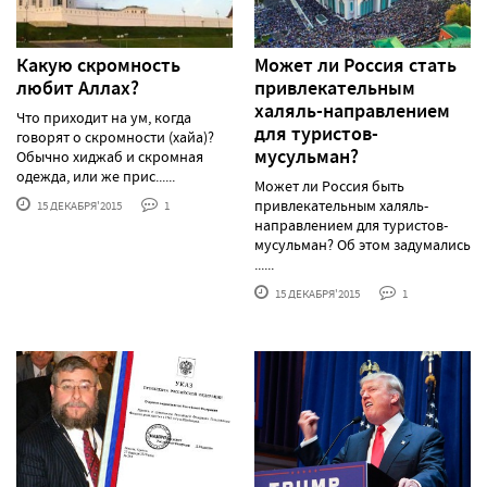
Какую скромность
Может ли Россия стать
любит Аллах?
привлекательным
халяль-направлением
Что приходит на ум, когда
для туристов-
говорят о скромности (хайа)?
мусульман?
Обычно хиджаб и скромная
одежда, или же прис......
Может ли Россия быть
привлекательным халяль-
15 ДЕКАБРЯ'2015
1
направлением для туристов-
мусульман? Об этом задумались
......
15 ДЕКАБРЯ'2015
1