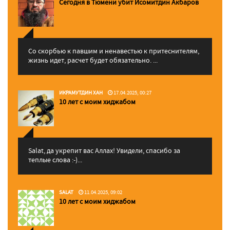
Сегодня в Тюмени убит Исомитдин Акбаров
Со скорбью к павшим и ненавестью к притеснителям,
жизнь идет, расчет будет обязательно. ...
ИКРАМУТДИН ХАН
17.04.2025, 00:27
10 лет с моим хиджабом
Salat, да укрепит вас Аллаx! Увидели, спасибо за
теплые слова :-)...
SALAT
11.04.2025, 09:02
10 лет с моим хиджабом