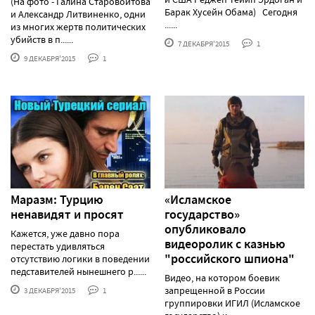
(На фото - Галина Старовойтова
Барак Хусейн Обама) Сегодня
и Александр Литвиненко, одни
......
из многих жертв политических
убийств в п......
7 ДЕКАБРЯ'2015
1
9 ДЕКАБРЯ'2015
1
Маразм: Турцию
«Исламское
ненавидят и просят
государство»
опубликовало
Кажется, уже давно пора
видеоролик с казнью
перестать удивляться
"российского шпиона"
отсутствию логики в поведении
педставителей нынешнего р......
Видео, на котором боевик
запрещенной в России
3 ДЕКАБРЯ'2015
1
группировки ИГИЛ (Исламское