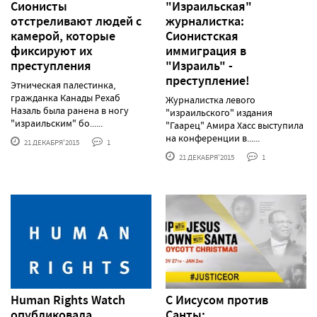
Сионисты
"Израильская"
отстреливают людей с
журналистка:
камерой, которые
Сионистская
фиксируют их
иммиграция в
преступления
"Израиль" -
преступление!
Этническая палестинка,
гражданка Канады Рехаб
Журналистка левого
Назаль была ранена в ногу
"израильского" издания
"израильским" бо......
"Гаарец" Амира Хасс выступила
на конференции в......
21 ДЕКАБРЯ'2015
1
21 ДЕКАБРЯ'2015
1
Human Rights Watch
С Иисусом против
опубликовала
Санты: