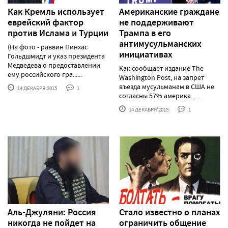
Как Кремль использует
Американские граждане
еврейский фактор
не поддерживают
против Ислама и Турции
Трампа в его
антимусульманских
(На фото - раввин Пинхас
инициативах
Гольдшмидт и указ президента
Медведева о предоставлении
Как сообщает издание The
ему российского гра......
Washington Post, на запрет
въезда мусульманам в США не
14 ДЕКАБРЯ'2015
1
согласны 57% америка......
14 ДЕКАБРЯ'2015
1
Аль-Джуляни: Россия
Стало известно о планах
никогда не пойдет на
ограничить общение