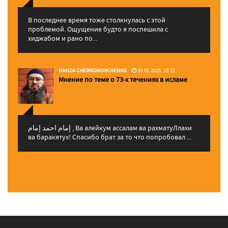
В последнее время тоже столкнулась с этой
проблемой. Ощущение будто я поспешила с
хиджабом и рано по...
HAMZA CHERNOMORCHENKO
30.01.2025, 15:22
Мнение по теме о 73-х течениях в исламе
إمام احمد إمام , Ва алейкум ассалам ва рахматуЛлахи
ва баракятух! Спасибо брат за то что попробовал ...