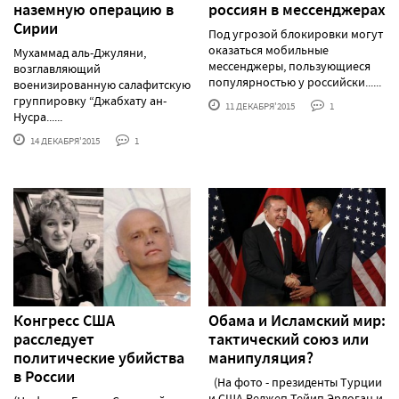
наземную операцию в
россиян в мессенджерах
Сирии
Под угрозой блокировки могут
оказаться мобильные
Мухаммад аль-Джуляни,
мессенджеры, пользующиеся
возглавляющий
популярностью у российски......
военизированную салафитскую
группировку “Джабхату ан-
11 ДЕКАБРЯ'2015
1
Нусра......
14 ДЕКАБРЯ'2015
1
Конгресс США
Обама и Исламский мир:
расследует
тактический союз или
политические убийства
манипуляция?
в России
(На фото - президенты Турции
и США Реджеп Тейип Эрдоган и