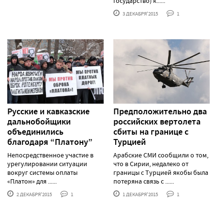
государство) к......
3 ДЕКАБРЯ'2015
1
Русские и кавказские
Предположительно два
дальнобойщики
российских вертолета
объединились
сбиты на границе с
благодаря “Платону”
Турцией
Непосредственное участие в
Арабские СМИ сообщили о том,
урегулировании ситуации
что в Сирии, недалеко от
вокруг системы оплаты
границы с Турцией якобы была
«Платон» для ......
потеряна связь с ......
2 ДЕКАБРЯ'2015
1
1 ДЕКАБРЯ'2015
1