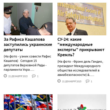
За Рафиса Кашапова
СУ-24: какие
заступились украинские
"международные
депутаты
эксперты" прикрывают
Кремль?
(На фото - узник совести Рафис
Кашапов) Сегодня 15
(На фото - Фрэнк дель Гандио,
депутатов Верховной Рады -
президент Международного
парламента Укра......
общества исследователей в
авиабезопасности) &......
21 ДЕКАБРЯ'2015
1
21 ДЕКАБРЯ'2015
1