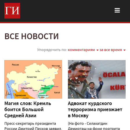
ВСЕ НОВОСТИ
Упорядочить по:
комментариям
за все время
Магия слов: Кремль
Адвокат курдского
боится Большой
терроризма приезжает
Средней Азии
в Москву
Пресс-секретарь президента
(На фото - Селахатдин
России Дмитрий Песков заявил,
Демирташ на фоне портрета