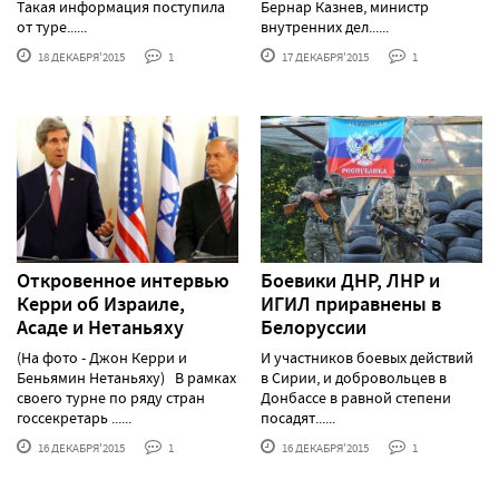
Такая информация поступила
Бернар Казнев, министр
от туре......
внутренних дел......
18 ДЕКАБРЯ'2015
1
17 ДЕКАБРЯ'2015
1
Откровенное интервью
Боевики ДНР, ЛНР и
Керри об Израиле,
ИГИЛ приравнены в
Асаде и Нетаньяху
Белоруссии
(На фото - Джон Керри и
И участников боевых действий
Беньямин Нетаньяху) В рамках
в Сирии, и добровольцев в
своего турне по ряду стран
Донбассе в равной степени
госсекретарь ......
посадят......
16 ДЕКАБРЯ'2015
1
16 ДЕКАБРЯ'2015
1