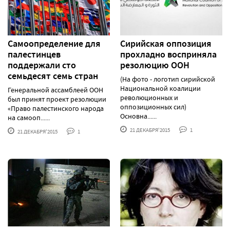
Самоопределение для
Сирийская оппозиция
палестинцев
прохладно восприняла
поддержали сто
резолюцию ООН
семьдесят семь стран
(На фото - логотип сирийской
Национальной коалиции
Генеральной ассамблеей ООН
революционных и
был принят проект резолюции
оппозиционных сил)
«Право палестинского народа
Основна......
на самооп......
21 ДЕКАБРЯ'2015
1
21 ДЕКАБРЯ'2015
1