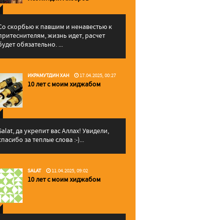
Со скорбью к павшим и ненавестью к
притеснителям, жизнь идет, расчет
будет обязательно. ...
ИКРАМУТДИН ХАН
17.04.2025, 00:27
10 лет с моим хиджабом
Salat, да укрепит вас Аллаx! Увидели,
спасибо за теплые слова :-)...
SALAT
11.04.2025, 09:02
10 лет с моим хиджабом