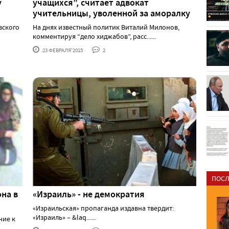
у
учащихся”, считает адвокат
учительницы, уволенной за аморалку
вского
На днях известный политик Виталий Милонов,
комментируя “дело хиджабов”, расс......
23 ФЕВРАЛЯ'2015
2
ПОСЛ
на в
«Израиль» - не демократия
«Израильская» пропаганда издавна твердит:
«Израиль» – &laq......
ние к