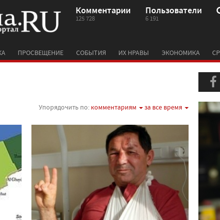
Комментарии
Пользователи
125 728
6 191
КА
ПРОСВЕЩЕНИЕ
СОБЫТИЯ
ИХ НРАВЫ
ЭКОНОМИКА
СР
Упорядочить по:
комментариям
за все время