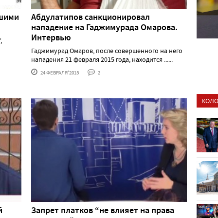
вшими
Абдулатипов санкционировал
нападение на Гаджимурада Омарова.
Интервью
,
Гаджимурад Омаров, после совершенного на него
нападения 21 февраля 2015 года, находится ......
24 ФЕВРАЛЯ'2015
2
КОЛО
й
Запрет платков “не влияет на права