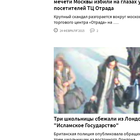
мечети Москвы избили на глазах 
посетителей ТЦ Отрада
Крупный скандал разгорается вокруг моско
торгового центра «Отрада» на ......
24 ФЕВРАЛЯ'2015
2
Три школьницы сбежали из Лондо
"Исламское Государство"
Британская полиция опубликовала обраще
трем школьницам из восточного Лондона,