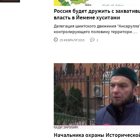
Ресурс
Россия будет дружить с захвати
власть в Йемене хуситами
Делегация шиитского движения “Ансарулла”
контролирующего половину территори......
25 ФЕВРАЛЯ'2015
2
Начальника охраны Историческо