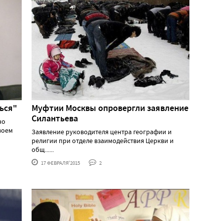
лься"
Муфтии Москвы опровергли заявление
Силантьева
но
воем
Заявление руководителя центра географии и
религии при отделе взаимодействия Церкви и
общ......
17 ФЕВРАЛЯ'2015
2