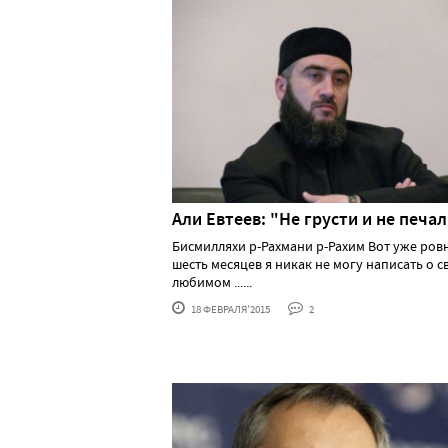
Али Евтеев: "Не грусти и не печа
Бисмилляхи р-Рахмани р-Рахим Вот уже ров
шесть месяцев я никак не могу написать о с
любимом ......
18 ФЕВРАЛЯ'2015
2