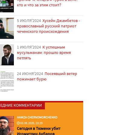
кто и что за этим стоит?
5 ИЮЛЯ'2024
Хусейн Джамбетов -
православный русский патриот
чеченского происхождения
1 ИЮЛЯ'2024
К успешным
мусульманам: прошло время
петлять
24 ИЮНЯ'2024
Посеявший ветер
пожинает бурю
ЕДНИЕ КОММЕНТАРИИ
HAMZA CHERNOMORCHENKO
03.06.2026, 23:29
Сегодня в Тюмени убит
Исомитдин Акбаров