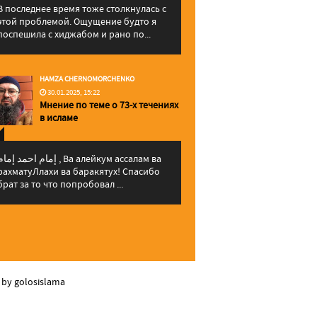
В последнее время тоже столкнулась с
этой проблемой. Ощущение будто я
поспешила с хиджабом и рано по...
HAMZA CHERNOMORCHENKO
30.01.2025, 15:22
Мнение по теме о 73-х течениях
в исламе
إمام احمد إما , Ва алейкум ассалам ва
рахматуЛлахи ва баракятух! Спасибо
брат за то что попробовал ...
 by golosislama