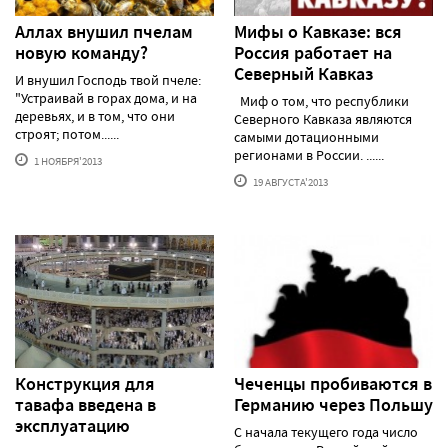
Аллах внушил пчелам
Мифы о Кавказе: вся
новую команду?
Россия работает на
Северный Кавказ
И внушил Господь твой пчеле:
"Устраивай в горах дома, и на
Миф о том, что республики
деревьях, и в том, что они
Северного Кавказа являются
строят; потом......
самыми дотационными
регионами в России. ......
1 НОЯБРЯ'2013
19 АВГУСТА'2013
Конструкция для
Чеченцы пробиваются в
тавафа введена в
Германию через Польшу
эксплуатацию
С начала текущего года число