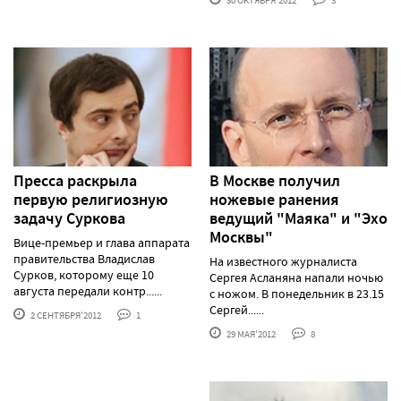
30 ОКТЯБРЯ'2012
3
Пресса раскрыла
В Москве получил
первую религиозную
ножевые ранения
задачу Суркова
ведущий "Маяка" и "Эхо
Москвы"
Вице-премьер и глава аппарата
правительства Владислав
На известного журналиста
Сурков, которому еще 10
Сергея Асланяна напали ночью
августа передали контр......
с ножом. В понедельник в 23.15
Сергей......
2 СЕНТЯБРЯ'2012
1
29 МАЯ'2012
8