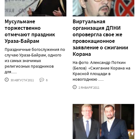
Мусульмане
Виртуальная
торжественно
организация ДПНИ
отмечают праздник
опровергла свое же
Ураза-Байрам
провокационное
заявление о сжигании
Праздничные богослужения по
Корана
случаю Ураза-Байрам, одного
из самых значимых
На фото: Александр Поткин
религиозных праздников
(Белов) «Сжигание Корана на
для......
Красной площади в
новогоднюю ......
30 АВГУСТА'2011
6
2 ЯНВАРЯ'2011