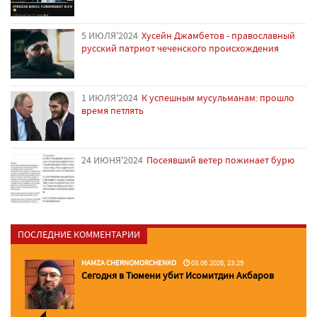
5 ИЮЛЯ'2024
Хусейн Джамбетов - православный
русский патриот чеченского происхождения
1 ИЮЛЯ'2024
К успешным мусульманам: прошло
время петлять
24 ИЮНЯ'2024
Посеявший ветер пожинает бурю
ПОСЛЕДНИЕ КОММЕНТАРИИ
HAMZA CHERNOMORCHENKO
03.06.2026, 23:29
Сегодня в Тюмени убит Исомитдин Акбаров