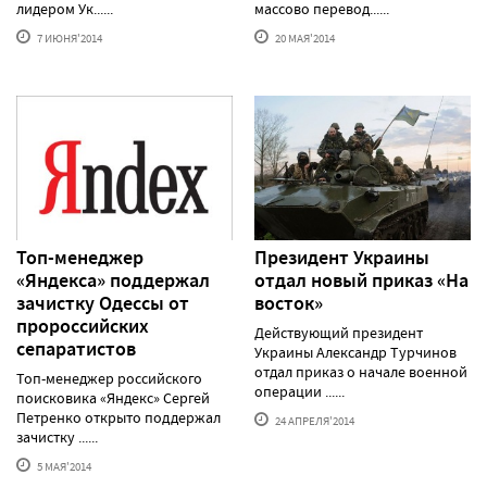
лидером Ук......
массово перевод......
7 ИЮНЯ'2014
20 МАЯ'2014
Топ-менеджер
Президент Украины
«Яндекса» поддержал
отдал новый приказ «На
зачистку Одессы от
восток»
пророссийских
Действующий президент
сепаратистов
Украины Александр Турчинов
отдал приказ о начале военной
Топ-менеджер российского
операции ......
поисковика «Яндекс» Сергей
Петренко открыто поддержал
24 АПРЕЛЯ'2014
зачистку ......
5 МАЯ'2014