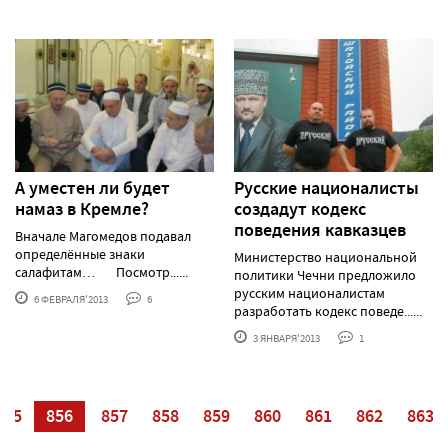
А уместен ли будет
Русские националисты
намаз в Кремле?
создадут кодекс
поведения кавказцев
Вначале Магомедов подавал
определённые знаки
Министерство национальной
салафитам… Посмотр......
политики Чечни предложило
русским националистам
6 ФЕВРАЛЯ'2013
6
разработать кодекс поведе......
3 ЯНВАРЯ'2013
1
855
856
857
858
859
860
861
862
863