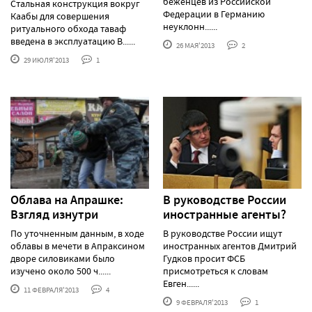
беженцев из Российской
Стальная конструкция вокруг
Федерации в Германию
Каабы для совершения
неуклонн......
ритуального обхода таваф
введена в эксплуатацию В......
26 МАЯ'2013
2
29 ИЮЛЯ'2013
1
Облава на Апрашке:
В руководстве России
Взгляд изнутри
иностранные агенты?
По уточненным данным, в ходе
В руководстве России ищут
облавы в мечети в Апраксином
иностранных агентов Дмитрий
дворе силовиками было
Гудков просит ФСБ
изучено около 500 ч......
присмотреться к словам
Евген......
11 ФЕВРАЛЯ'2013
4
9 ФЕВРАЛЯ'2013
1