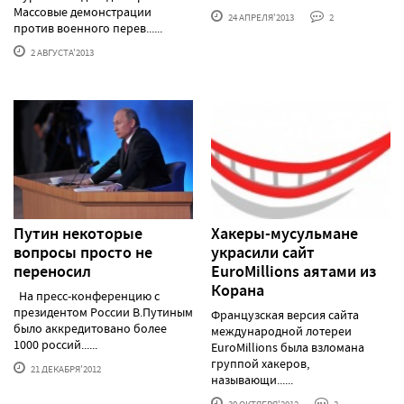
Массовые демонстрации
24 АПРЕЛЯ'2013
2
против военного перев......
2 АВГУСТА'2013
Путин некоторые
Хакеры-мусульмане
вопросы просто не
украсили сайт
переносил
EuroMillions аятами из
Корана
На пресс-конференцию с
президентом России В.Путиным
Французская версия сайта
было аккредитовано более
международной лотереи
1000 россий......
EuroMillions была взломана
группой хакеров,
21 ДЕКАБРЯ'2012
называющи......