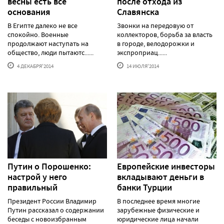
весны есть все
после отхода из
основания
Славянска
В Египте далеко не все
Звонки на передовую от
спокойно. Военные
коллекторов, борьба за власть
продолжают наступать на
в городе, велодорожки и
общество, люди пытаютс......
экспроприац......
4 ДЕКАБРЯ'2014
14 ИЮЛЯ'2014
Путин о Порошенко:
Европейские инвесторы
настрой у него
вкладывают деньги в
правильный
банки Турции
Президент России Владимир
В последнее время многие
Путин рассказал о содержании
зарубежные физические и
беседы с новоизбранным
юридические лица начали