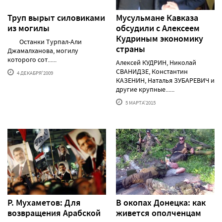
Труп вырыт силовиками
Мусульмане Кавказа
из могилы
обсудили с Алексеем
Кудриным экономику
Останки Турпал-Али
страны
Джамалханова, могилу
которого сот......
Алексей КУДРИН, Николай
СВАНИДЗЕ, Константин
4 ДЕКАБРЯ'2009
КАЗЕНИН, Наталья ЗУБАРЕВИЧ и
другие крупные......
5 МАРТА'2015
Р. Мухаметов: Для
В окопах Донецка: как
возвращения Арабской
живется ополченцам