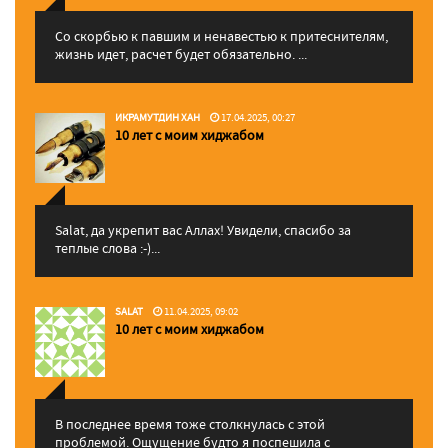
Со скорбью к павшим и ненавестью к притеснителям,
жизнь идет, расчет будет обязательно. ...
ИКРАМУТДИН ХАН
17.04.2025, 00:27
10 лет с моим хиджабом
Salat, да укрепит вас Аллаx! Увидели, спасибо за
теплые слова :-)...
SALAT
11.04.2025, 09:02
10 лет с моим хиджабом
В последнее время тоже столкнулась с этой
проблемой. Ощущение будто я поспешила с