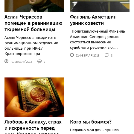
Аслан Черкесов
Фанзиль Ахметшин –
помещен в реанимацию
узник совести
тюремной больницы
Политзаключенный Фанзиль
Ахметшин Сегодня должно
Аслан Черкесов находится в
состояться вынесение
реанимационном отделении
судебного решения в о......
больницы при ИК-17
Красноярского кра......
22 ФЕВРАЛЯ'2013
3
7 ДЕКАБРЯ'2013
2
Любовь к Аллаху, страх
Кого мы боимся?
и искренность перед
Недавно моя дочь пришла