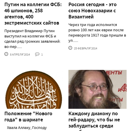
Путин на коллегии ФСБ:
Россия сегодня - это
46 шпионов, 258
cоюз Новохазарии с
агентов, 400
Византией
экстремистских сайтов
Через три года исполнится
ровно 100 лет как евреи после
Президент Владимир Путин
переворота 1917 года пришли в
выступил на коллегии ФСБ и
уп......
сделал ряд громких заявлений:
во-пер......
25 ФЕВРАЛЯ'2014
8 АПРЕЛЯ'2014
1
Положение "Нового
Каждому диакону по
года" в шариате
гей-радару, что бы не
заблудиться среди
Хвала Аллаху, Господу