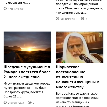
православные,......
порядком и по упрощенной
схеме Обозреватели убеждены,
4 АПРЕЛЯ'2014
что самыми успеш......
6 ЯНВАРЯ'2014
2
Шведские мусульмане в
Шариатское
Рамадан постятся более
постановление
21 часа ежедневно
относительно
ненависти женщины к
Мусульмане в шведском городе
многоженству
Лулео, расположенном близ
Полярного круга, постятся
Вопрос: Каково шариатское
более 21 ......
постановление в отношении
ненависти женщины к
14 ИЮЛЯ'2013
3
полигамии (многожен......