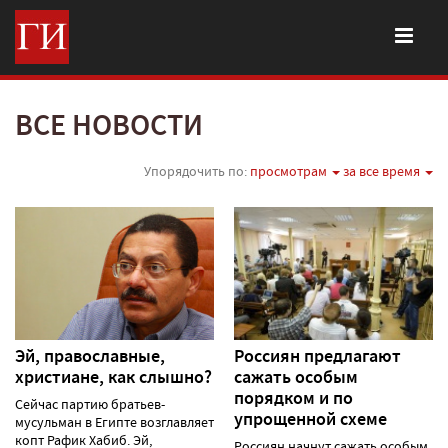
ВСЕ НОВОСТИ
Упорядочить по:
просмотрам
за все время
Эй, православные,
Россиян предлагают
христиане, как слышно?
сажать особым
порядком и по
Сейчас партию братьев-
упрощенной схеме
мусульман в Египте возглавляет
копт Рафик Хабиб. Эй,
Россиян начнут сажать особым