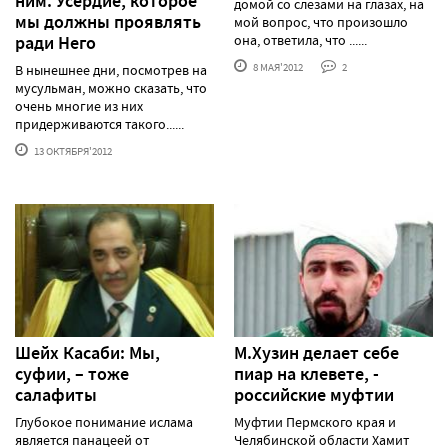
ним. Усердие, которое
домой со слезами на глазах, на
мы должны проявлять
мой вопрос, что произошло
ради Него
она, ответила, что ......
8 МАЯ'2012
2
В нынешнее дни, посмотрев на
мусульман, можно сказать, что
очень многие из них
придерживаются такого......
13 ОКТЯБРЯ'2012
Шейх Касаби: Мы,
М.Хузин делает себе
суфии, – тоже
пиар на клевете, -
салафиты
российские муфтии
Глубокое понимание ислама
Муфтии Пермского края и
является панацеей от
Челябинской области Хамит