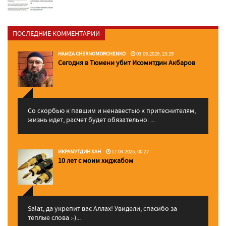
ПОСЛЕДНИЕ КОММЕНТАРИИ
HAMZA CHERNOMORCHENKO
03.06.2026, 23:29
Сегодня в Тюмени убит Исомитдин Акбаров
Со скорбью к павшим и ненавестью к притеснителям,
жизнь идет, расчет будет обязательно. ...
ИКРАМУТДИН ХАН
17.04.2025, 00:27
10 лет с моим хиджабом
Salat, да укрепит вас Аллаx! Увидели, спасибо за
теплые слова :-)...