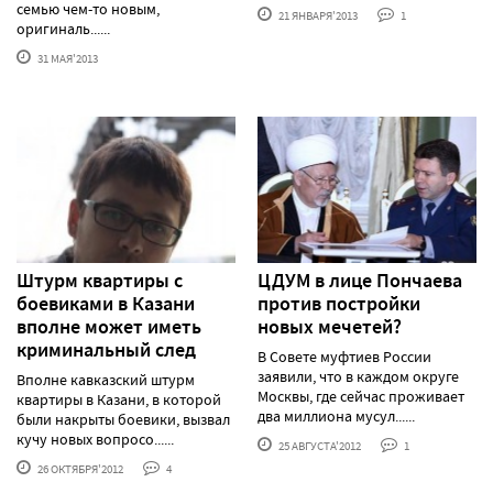
семью чем-то новым,
21 ЯНВАРЯ'2013
1
оригиналь......
31 МАЯ'2013
Штурм квартиры с
ЦДУМ в лице Пончаева
боевиками в Казани
против постройки
вполне может иметь
новых мечетей?
криминальный след
В Совете муфтиев России
заявили, что в каждом округе
Вполне кавказский штурм
Москвы, где сейчас проживает
квартиры в Казани, в которой
два миллиона мусул......
были накрыты боевики, вызвал
кучу новых вопросо......
25 АВГУСТА'2012
1
26 ОКТЯБРЯ'2012
4