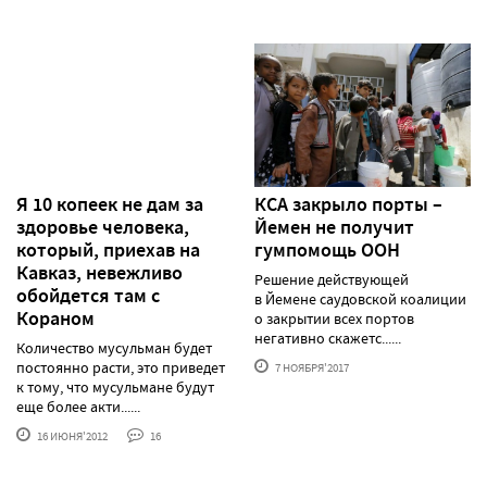
Я 10 копеек не дам за
КСА закрыло порты –
здоровье человека,
Йемен не получит
который, приехав на
гумпомощь ООН
Кавказ, невежливо
Решение действующей
обойдется там с
в Йемене саудовской коалиции
Кораном
о закрытии всех портов
негативно скажетс......
Количество мусульман будет
постоянно расти, это приведет
7 НОЯБРЯ'2017
к тому, что мусульмане будут
еще более акти......
16 ИЮНЯ'2012
16