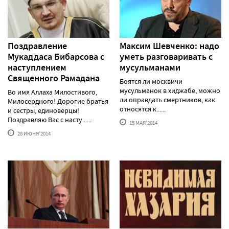
Поздравление
Максим Шевченко: надо
Мукаддаса Бибарсова с
уметь разговаривать с
наступлением
мусульманами
Священного Рамадана
Боятся ли москвичи
мусульманок в хиджабе, можно
Во имя Аллаха Милостивого,
ли оправдать смертников, как
Милосердного! Дорогие братья
относятся к......
и сестры, единоверцы!
Поздравляю Вас с насту......
15 МАЯ'2014
28 ИЮНЯ'2014