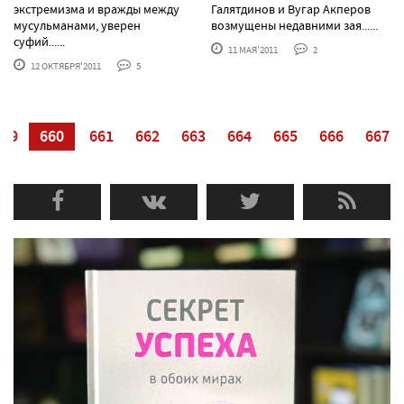
экстремизма и вражды между
Галятдинов и Вугар Акперов
мусульманами, уверен
возмущены недавними зая......
суфий......
11 МАЯ'2011
2
12 ОКТЯБРЯ'2011
5
659
660
661
662
663
664
665
666
667