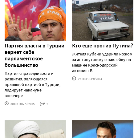
Партия власти в Турции
Кто еще против Путина?
вернет себе
Жителя Кубани ударили ножом
парламентское
за антипутинскую наклейку на
большинство
машине Краснодарский
активист В......
Партия справедливости и
развития, являющаяся
22 ОКТЯБРЯ'2014
правящей партией в Турции,
лидирует накануне
внеочере......
30 ОКТЯБРЯ'2015
2