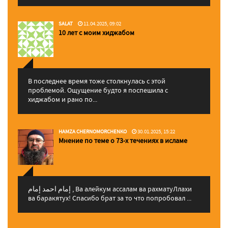
SALAT
11.04.2025, 09:02
10 лет с моим хиджабом
В последнее время тоже столкнулась с этой
проблемой. Ощущение будто я поспешила с
хиджабом и рано по...
HAMZA CHERNOMORCHENKO
30.01.2025, 15:22
Мнение по теме о 73-х течениях в исламе
إمام احمد إمام , Ва алейкум ассалам ва рахматуЛлахи
ва баракятух! Спасибо брат за то что попробовал ...