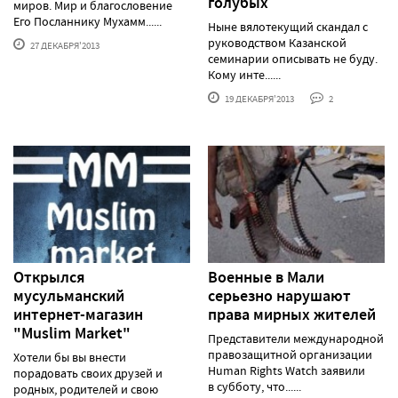
голубых
миров. Мир и благословение
Его Посланнику Мухамм......
Ныне вялотекущий скандал с
руководством Казанской
27 ДЕКАБРЯ'2013
семинарии описывать не буду.
Кому инте......
19 ДЕКАБРЯ'2013
2
Открылся
Военные в Мали
мусульманский
серьезно нарушают
интернет-магазин
права мирных жителей
"Muslim Market"
Представители международной
правозащитной организации
Хотели бы вы внести
Human Rights Watch заявили
порадовать своих друзей и
в субботу, что......
родных, родителей и свою