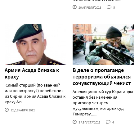
26 АПРЕЛЯ'2013
5
Армия Асада близка к
В деле о пропаганде
краху
терроризма объявился
сочувствующий чекист
Самый старший (по званию?
или по возрасту?) перебежчик
Апелляционный суд Караганды
из Сирии: армия Асада близка к
оставил без изменения
краху.&n......
приговор четырем
мусульманам, которых суд
12 ДЕКАБРЯ'2012
Темиртау......
3 АВГУСТА'2011
4