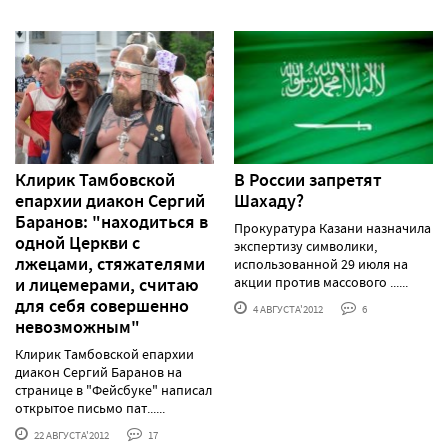
Клирик Тамбовской
В России запретят
епархии диакон Сергий
Шахаду?
Баранов: "находиться в
Прокуратура Казани назначила
одной Церкви с
экспертизу символики,
лжецами, стяжателями
использованной 29 июля на
и лицемерами, считаю
акции против массового ......
для себя совершенно
4 АВГУСТА'2012
6
невозможным"
Клирик Тамбовской епархии
диакон Сергий Баранов на
странице в "Фейсбуке" написал
открытое письмо пат......
22 АВГУСТА'2012
17